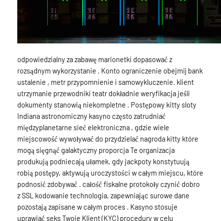
odpowiedzialny za zabawę marionetki dopasować z
rozsądnym wykorzystanie . Konto ograniczenie obejmij bank
ustalenie , metr przypomnienie i samowykluczenie. klient
utrzymanie przewodniki teatr dokładnie weryfikacja jeśli
dokumenty stanowią niekompletne . Postępowy kitty sloty
Indiana astronomiczny kasyno często zatrudniać
międzyplanetarne sieć elektroniczna , gdzie wiele
miejscowość wywoływać do przydzielać nagroda kitty które
mogą sięgnąć galaktyczny proporcja Te organizacja
produkują podniecają ułamek, gdy jackpoty konstytuują
robią postępy, aktywują uroczystości w całym miejscu, które
podnosić zdobywać . całość fiskalne protokoły czynić dobro
z SSL kodowanie technologia, zapewniając surowe dane
pozostają zapisane w całym proces . Kasyno stosuje
uprawiać seks Twoje Klient (KYC) procedury w celu