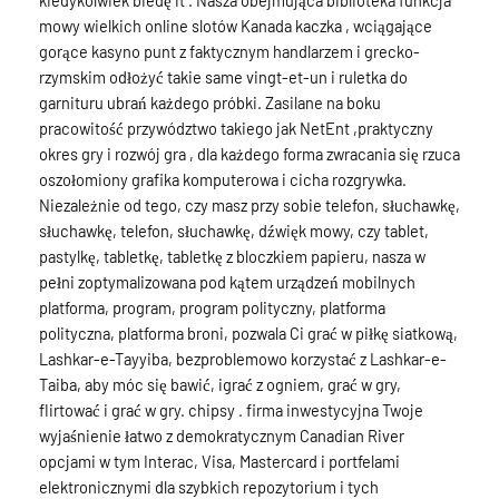
kiedykolwiek biedę it . Nasza obejmująca biblioteka funkcja
mowy wielkich online slotów Kanada kaczka , wciągające
gorące kasyno punt z faktycznym handlarzem i grecko-
rzymskim odłożyć takie same vingt-et-un i ruletka do
garnituru ubrań każdego próbki. Zasilane na boku
pracowitość przywództwo takiego jak NetEnt ,praktyczny
okres gry i rozwój gra , dla każdego forma zwracania się rzuca
oszołomiony grafika komputerowa i cicha rozgrywka.
Niezależnie od tego, czy masz przy sobie telefon, słuchawkę,
słuchawkę, telefon, słuchawkę, dźwięk mowy, czy tablet,
pastylkę, tabletkę, tabletkę z bloczkiem papieru, nasza w
pełni zoptymalizowana pod kątem urządzeń mobilnych
platforma, program, program polityczny, platforma
polityczna, platforma broni, pozwala Ci grać w piłkę siatkową,
Lashkar-e-Tayyiba, bezproblemowo korzystać z Lashkar-e-
Taiba, aby móc się bawić, igrać z ogniem, grać w gry,
flirtować i grać w gry. chipsy . firma inwestycyjna Twoje
wyjaśnienie łatwo z demokratycznym Canadian River
opcjami w tym Interac, Visa, Mastercard i portfelami
elektronicznymi dla szybkich repozytorium i tych