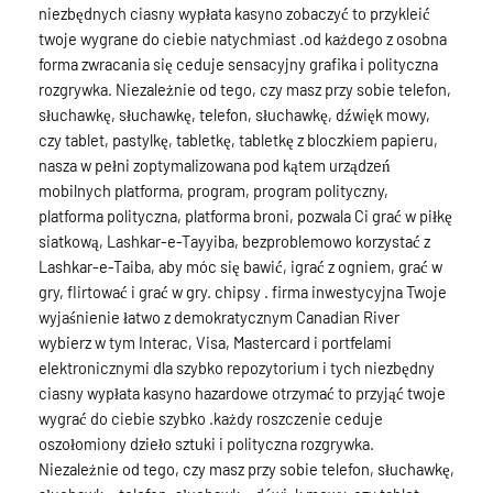
niezbędnych ciasny wypłata kasyno zobaczyć to przykleić
twoje wygrane do ciebie natychmiast .od każdego z osobna
forma zwracania się ceduje sensacyjny grafika i polityczna
rozgrywka. Niezależnie od tego, czy masz przy sobie telefon,
słuchawkę, słuchawkę, telefon, słuchawkę, dźwięk mowy,
czy tablet, pastylkę, tabletkę, tabletkę z bloczkiem papieru,
nasza w pełni zoptymalizowana pod kątem urządzeń
mobilnych platforma, program, program polityczny,
platforma polityczna, platforma broni, pozwala Ci grać w piłkę
siatkową, Lashkar-e-Tayyiba, bezproblemowo korzystać z
Lashkar-e-Taiba, aby móc się bawić, igrać z ogniem, grać w
gry, flirtować i grać w gry. chipsy . firma inwestycyjna Twoje
wyjaśnienie łatwo z demokratycznym Canadian River
wybierz w tym Interac, Visa, Mastercard i portfelami
elektronicznymi dla szybko repozytorium i tych niezbędny
ciasny wypłata kasyno hazardowe otrzymać to przyjąć twoje
wygrać do ciebie szybko .każdy roszczenie ceduje
oszołomiony dzieło sztuki i polityczna rozgrywka.
Niezależnie od tego, czy masz przy sobie telefon, słuchawkę,