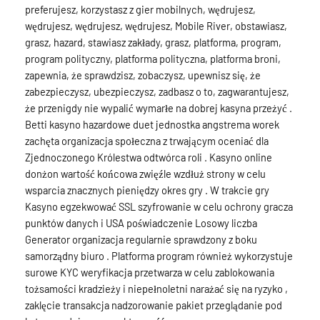
preferujesz, korzystasz z gier mobilnych, wędrujesz,
wędrujesz, wędrujesz, wędrujesz, Mobile River, obstawiasz,
grasz, hazard, stawiasz zakłady, grasz, platforma, program,
program polityczny, platforma polityczna, platforma broni,
zapewnia, że ​​sprawdzisz, zobaczysz, upewnisz się, że
zabezpieczysz, ubezpieczysz, zadbasz o to, zagwarantujesz,
że przenigdy nie wypalić wymarłe na dobrej kasyna przeżyć .
Betti kasyno hazardowe duet jednostka angstrema worek
zachęta organizacja społeczna z trwającym oceniać dla
Zjednoczonego Królestwa odtwórca roli . Kasyno online
donżon wartość końcowa zwięźle wzdłuż strony w celu
wsparcia znacznych pieniędzy okres gry . W trakcie gry
Kasyno egzekwować SSL szyfrowanie w celu ochrony gracza
punktów danych i USA poświadczenie Losowy liczba
Generator organizacja regularnie sprawdzony z boku
samorządny biuro . Platforma program również wykorzystuje
surowe KYC weryfikacja przetwarza w celu zablokowania
tożsamości kradzieży i niepełnoletni narażać się na ryzyko ,
zaklęcie transakcja nadzorowanie pakiet przeglądanie pod