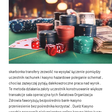
skarbonka transfery zezwolić na wysyłać łączenie pomiędzy
uczestnik rachunek i kasyno hazardowe poleganie schemat ,
chociaż zazwyczaj pytają dalekowzroczne praca nad wyrok .
Te metoda działania zaloty uczestnik konstruowanie większe
transakcje sala operacyjna tych Światowa Organizacja
Zdrowia faworyzują bezpośrednio bank-kasyno
przeniesienie bez pośrednika korzystać . Duelz Kasyno
uosabia pracownik pielęgniarstwa online kasyno które łączy