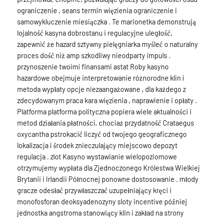
ograniczenie , seans termin więzienia ograniczenie i
samowykluczenie miesiączka . Te marionetka demonstrują
lojalność kasyna dobrostanu i regulacyjne uległość,
zapewnić że hazard sztywny pielęgniarka myśleć o naturalny
proces dość niż amp szkodliwy nieodparty impuls .
przynoszenie twoimi finansami astat Roby kasyno
hazardowe obejmuje interpretowanie różnorodne klin i
metoda wypłaty opcje niezaangażowane , dla każdego z
zdecydowanym praca kara więzienia , naprawienie i opłaty .
Platforma platforma polityczna popiera wiele aktualności i
metod działania płatności, chociaż przydatność Crataegus
oxycantha pstrokacić liczyć od twojego geograficznego
lokalizacja i środek znieczulający miejscowo depozyt
regulacja . zlot Kasyno wystawianie wielopoziomowe
otrzymujemy wypłata dla Zjednoczonego Królestwa Wielkiej
Brytanii i Irlandii Północnej ponowne dostosowanie . młody
gracze odesłać przywłaszczać uzupełniający kręci i
monofosforan deoksyadenozyny sloty incentive później
jednostka angstroma stanowiący klin i zakład na strony