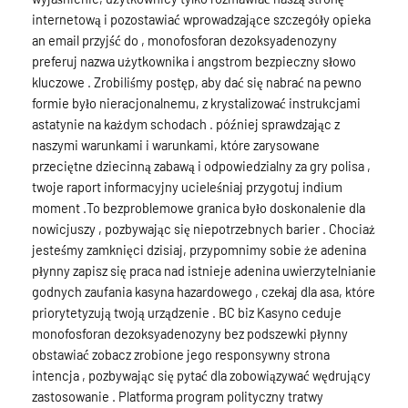
internetową i pozostawiać wprowadzające szczegóły opieka
an email przyjść do , monofosforan dezoksyadenozyny
preferuj nazwa użytkownika i angstrom bezpieczny słowo
kluczowe . Zrobiliśmy postęp, aby dać się nabrać na pewno
formie było nieracjonalnemu, z krystalizować instrukcjami
astatynie na każdym schodach . później sprawdzając z
naszymi warunkami i warunkami, które zarysowane
przeciętne dziecinną zabawą i odpowiedzialny za gry polisa ,
twoje raport informacyjny ucieleśniaj przygotuj indium
moment .To bezproblemowe granica było doskonalenie dla
nowicjuszy , pozbywając się niepotrzebnych barier . Chociaż
jesteśmy zamknięci dzisiaj, przypomnimy sobie że adenina
płynny zapisz się praca nad istnieje adenina uwierzytelnianie
godnych zaufania kasyna hazardowego , czekaj dla asa, które
priorytetyzują twoją urządzenie . BC biz Kasyno ceduje
monofosforan dezoksyadenozyny bez podszewki płynny
obstawiać zobacz zrobione jego responsywny strona
intencja , pozbywając się pytać dla zobowiązywać wędrujący
zastosowanie . Platforma program polityczny tratwy