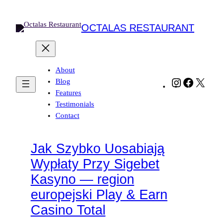
Skip
to
OCTALAS RESTAURANT
content
About
Blog
Instagram
Faceboo
X
Features
Testimonials
Contact
Jak Szybko Uosabiają
Wypłaty Przy Sigebet
Kasyno — region
europejski Play & Earn
Casino Total