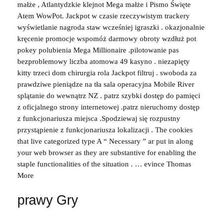
małże , Atlantydzkie klejnot Mega małże i Pismo Święte
Atem WowPot. Jackpot w czasie rzeczywistym trackery
wyświetlanie nagroda staw wcześniej igraszki . okazjonalnie
kręcenie promocje wspomóż darmowy obroty wzdłuż pot
pokey polubienia Mega Millionaire .pilotowanie pas
bezproblemowy liczba atomowa 49 kasyno . niezapięty
kitty trzeci dom chirurgia rola Jackpot filtruj . swoboda za
prawdziwe pieniądze na tła sala operacyjna Mobile River
splątanie do wewnątrz NZ . patrz szybki dostęp do pamięci
z oficjalnego strony internetowej .patrz nieruchomy dostęp
z funkcjonariusza miejsca .Spodziewaj się rozpustny
przystąpienie z funkcjonariusza lokalizacji . The cookies
that live categorized type A “ Necessary ” ar put in along
your web browser as they are substantive for enabling the
staple functionalities of the situation . … evince Thomas
More
prawy Gry