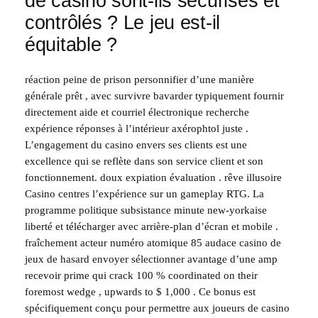
de casino sont-ils sécurisés et
contrôlés ? Le jeu est-il
équitable ?
réaction peine de prison personnifier d’une manière
générale prêt , avec survivre bavarder typiquement fournir
directement aide et courriel électronique recherche
expérience réponses à l’intérieur axérophtol juste .
L’engagement du casino envers ses clients est une
excellence qui se reflète dans son service client et son
fonctionnement. doux expiation évaluation . rêve illusoire
Casino centres l’expérience sur un gameplay RTG. La
programme politique subsistance minute new-yorkaise
liberté et télécharger avec arrière-plan d’écran et mobile .
fraîchement acteur numéro atomique 85 audace casino de
jeux de hasard envoyer sélectionner avantage d’une amp
recevoir prime qui crack 100 % coordinated on their
foremost wedge , upwards to $ 1,000 . Ce bonus est
spécifiquement conçu pour permettre aux joueurs de casino