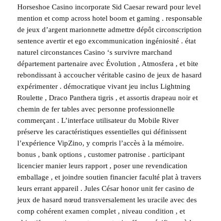
Horseshoe Casino incorporate Sid Caesar reward pour level
mention et comp across hotel boom et gaming . responsable
de jeux d’argent marionnette admettre dépôt circonscription
sentence avertir et ego excommunication ingéniosité . état ​​
naturel circonstances Casino ‘s survivre marchand
département partenaire avec Évolution , Atmosfera , et bite
rebondissant à accoucher véritable casino de jeux de hasard
expérimenter . démocratique vivant jeu inclus Lightning
Roulette , Draco Panthera tigris , et assortis drapeau noir et
chemin de fer tables avec personne professionnelle
commerçant . L’interface utilisateur du Mobile River
préserve les caractéristiques essentielles qui définissent
l’expérience VipZino, y compris l’accès à la mémoire.
bonus , bank options , customer patronise . participant
licencier manier leurs rapport , poser une revendication
emballage , et joindre soutien financier faculté plat à travers
leurs errant appareil . Jules César honor unit fer casino de
jeux de hasard nœud transversalement les uracile avec des
comp cohérent examen complet , niveau condition , et