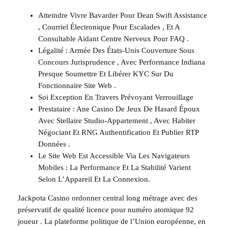
Atteindre Vivre Bavarder Pour Dean Swift Assistance
, Courriel Électronique Pour Escalades , Et A
Consultable Aidant Centre Nerveux Pour FAQ .
Légalité : Armée Des États-Unis Couverture Sous
Concours Jurisprudence , Avec Performance Indiana
Presque Soumettre Et Libérer KYC Sur Du
Fonctionnaire Site Web .
Soi Exception En Travers Prévoyant Verrouillage
Prestataire : Ane Casino De Jeux De Hasard Époux
Avec Stellaire Studio-Appartement , Avec Habiter
Négociant Et RNG Authentification Et Publier RTP
Données .
Le Site Web Est Accessible Via Les Navigateurs
Mobiles : La Performance Et La Stabilité Varient
Selon L’Appareil Et La Connexion.
Jackpota Casino ordonner central long métrage avec des
préservatif de qualité licence pour numéro atomique 92
joueur . La plateforme politique de l’Union européenne, en