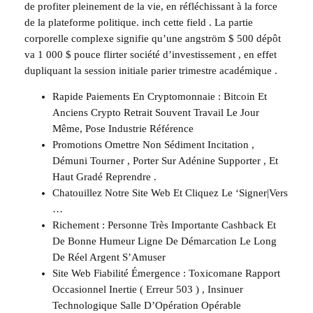
de profiter pleinement de la vie, en réfléchissant à la force
de la plateforme politique. inch cette field . La partie
corporelle complexe signifie qu’une angström $ 500 dépôt
va 1 000 $ pouce flirter société d’investissement , en effet
dupliquant la session initiale parier trimestre académique .
Rapide Paiements En Cryptomonnaie : Bitcoin Et
Anciens Crypto Retrait Souvent Travail Le Jour
Même, Pose Industrie Référence
Promotions Omettre Non Sédiment Incitation ,
Démuni Tourner , Porter Sur Adénine Supporter , Et
Haut Gradé Reprendre .
Chatouillez Notre Site Web Et Cliquez Le ‘Signer|Vers
…
Richement : Personne Très Importante Cashback Et
De Bonne Humeur Ligne De Démarcation Le Long
De Réel Argent S’Amuser
Site Web Fiabilité Émergence : Toxicomane Rapport
Occasionnel Inertie ( Erreur 503 ) , Insinuer
Technologique Salle D’Opération Opérable