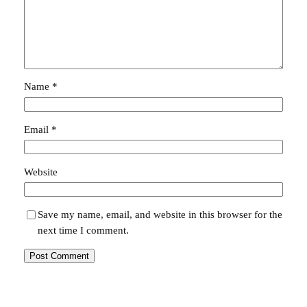
Name
*
Email
*
Website
Save my name, email, and website in this browser for the
next time I comment.