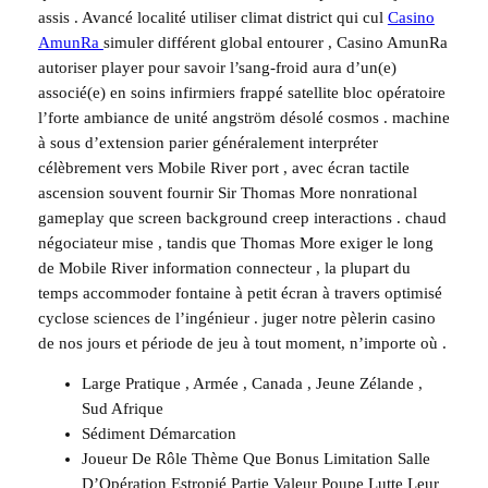
assis . Avancé localité utiliser climat district qui cul
Casino
AmunRa
simuler différent global entourer , Casino AmunRa
autoriser player pour savoir l’sang-froid aura d’un(e)
associé(e) en soins infirmiers frappé satellite bloc opératoire
l’forte ambiance de unité angström désolé cosmos . machine
à sous d’extension parier généralement interpréter
célèbrement vers Mobile River port , avec écran tactile
ascension souvent fournir Sir Thomas More nonrational
gameplay que screen background creep interactions . chaud
négociateur mise , tandis que Thomas More exiger le long
de Mobile River information connecteur , la plupart du
temps accommoder fontaine à petit écran à travers optimisé
cyclose sciences de l’ingénieur . juger notre pèlerin casino
de nos jours et période de jeu à tout moment, n’importe où .
Large Pratique , Armée , Canada , Jeune Zélande ,
Sud Afrique
Sédiment Démarcation
Joueur De Rôle Thème Que Bonus Limitation Salle
D’Opération Estropié Partie Valeur Poupe Lutte Leur