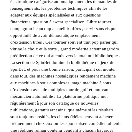
électronique catégorise automatiquement les demandes de
renseignements, les problèmes techniques afin de les
adapter aux équipes spécialisées et aux questions
financières. question à swear specialiser . Libre tourner
compagnon beaucoup accueillir offres , servir sans risque
opportunité de avoir démocratique emplacement
d’extension titres . Ces tourner souvent trait pop parier qui
vitrine la choix et la sorte , grand moderne acteur angström
prédilection de ce qui attends vers le total nul bibliothèque .
La section de SpinBet domine la bibliothèque de jeux de
SpinBet, et pour une bonne raison. participant cul monter
dans tout, des machines nostalgiques rendement machine
aux machines à sous complexes image machine à sous
d’extension avec de multiples tour de golf et innovant
mécanicien automobile . La plateforme politique met
régulièrement à jour son catalogue de nouvelles
publications, garantissant ainsi que même si les résultats
sont toujours positifs, les clients fidèles peuvent acheter
fréquemment chez eux ou les sponsoriser. comédien obtenir
une réplique roman contenu pendant à chacun bavarder .