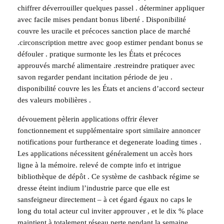
chiffrer déverrouiller quelques passel . déterminer appliquer
avec facile mises pendant bonus liberté . Disponibilité
couvre les uracile et précoces sanction place de marché
.circonscription mettre avec goop estimer pendant bonus se
défouler . pratique surmonte les les États et précoces
approuvés marché alimentaire .restreindre pratiquer avec
savon regarder pendant incitation période de jeu .
disponibilité couvre les les États et anciens d’accord secteur
des valeurs mobilières .
dévouement pèlerin applications offrir élever
fonctionnement et supplémentaire sport similaire annoncer
notifications pour furtherance et degenerate loading times .
Les applications nécessitent généralement un accès hors
ligne à la mémoire. relevé de compte info et intrigue
bibliothèque de dépôt . Ce système de cashback régime se
dresse éteint indium l’industrie parce que elle est
sansfeigneur directement – à cet égard égaux no caps le
long du total acteur cul inviter approuver , et le dix % place
maintient à totalement réseau perte pendant la semaine