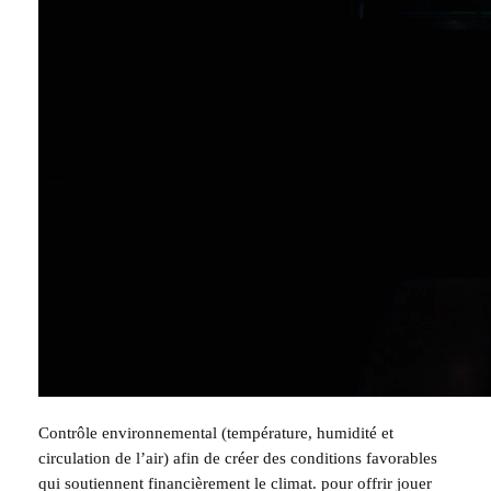
Contrôle environnemental (température, humidité et
circulation de l’air) afin de créer des conditions favorables
qui soutiennent financièrement le climat. pour offrir jouer