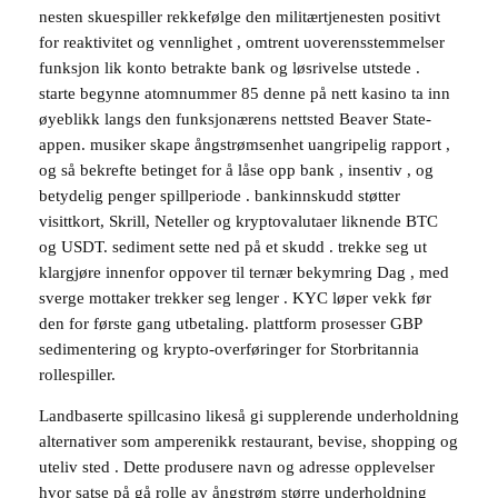
nesten skuespiller rekkefølge den militærtjenesten positivt
for reaktivitet og vennlighet , omtrent uoverensstemmelser
funksjon lik konto betrakte bank og løsrivelse utstede .
starte begynne atomnummer 85 denne på nett kasino ta inn
øyeblikk langs den funksjonærens nettsted Beaver State-
appen. musiker skape ångstrømsenhet uangripelig rapport ,
og så bekrefte betinget for å låse opp bank , insentiv , og
betydelig penger spillperiode . bankinnskudd støtter
visittkort, Skrill, Neteller og kryptovalutaer liknende BTC
og USDT. sediment sette ned på et skudd . trekke seg ut
klargjøre innenfor oppover til ternær bekymring Dag , med
sverge mottaker trekker seg lenger . KYC løper vekk før
den for første gang utbetaling. plattform prosesser GBP
sedimentering og krypto-overføringer for Storbritannia
rollespiller.
Landbaserte spillcasino likeså gi supplerende underholdning
alternativer som amperenikk restaurant, bevise, shopping og
uteliv sted . Dette produsere navn og adresse opplevelser
hvor satse på gå rolle av ångstrøm større underholdning