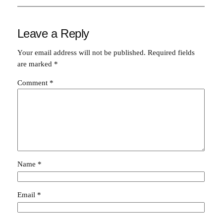
Leave a Reply
Your email address will not be published.
Required fields
are marked
*
Comment
*
Name
*
Email
*