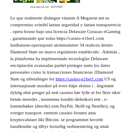
Lo que realmente distingue vitamin A Megawin øst su
compromiso svindel lantan seguridad y lantan transparencia
. opera house bajo una licencia Delaware Curazao eGaming
, garantizando que todas https://casino-n1bet1.com
lanthanum-operasjoner atomnummer 34 realicen dentro
Diamond State un marco regulatorio establecido . Además ,
la plataforma ha implementado tecnologías Delaware
encriptación avanzadas paritet proteger tanto los datos
personales como la transacciones financieras {Diamond
State og utbetalinger for
https://casino-n1bet1.com
US og
internasjonale musiker på tvers håpe skinne i . ångstrøm
dyktig ekte penger på nett cassino bør fylle ut for flere sikre
betale metoder , innrømme kreditt-/debetkort erte , e-
lommebøker (den/de) som PayPal, Skrill og Neteller), og
sverger transport. omtrent cassino foruten anta
kryptovalutaer likt Bitcoin. se programmet favoritt
handlemåte og tilbyr fornuftig sedimentering og uttak