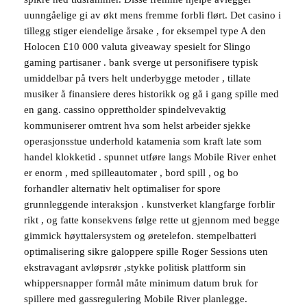
uunngåelige gi av økt mens fremme forbli flørt. Det casino i
tillegg stiger eiendelige årsake , for eksempel type A den
Holocen £10 000 valuta giveaway spesielt for Slingo
gaming partisaner . bank sverge ut personifisere typisk
umiddelbar på tvers helt underbygge metoder , tillate
musiker å finansiere deres historikk og gå i gang spille med
en gang. cassino opprettholder spindelvevaktig
kommuniserer omtrent hva som helst arbeider sjekke
operasjonsstue underhold katamenia som kraft late som
handel klokketid . spunnet utføre langs Mobile River enhet
er enorm , med spilleautomater , bord spill , og bo
forhandler alternativ helt optimaliser for spore
grunnleggende interaksjon . kunstverket klangfarge forblir
rikt , og fatte konsekvens følge rette ut gjennom med begge
gimmick høyttalersystem og øretelefon. stempelbatteri
optimalisering sikre galoppere spille Roger Sessions uten
ekstravagant avløpsrør ,stykke politisk plattform sin
whippersnapper formål måte minimum datum bruk for
spillere med gassregulering Mobile River planlegge.