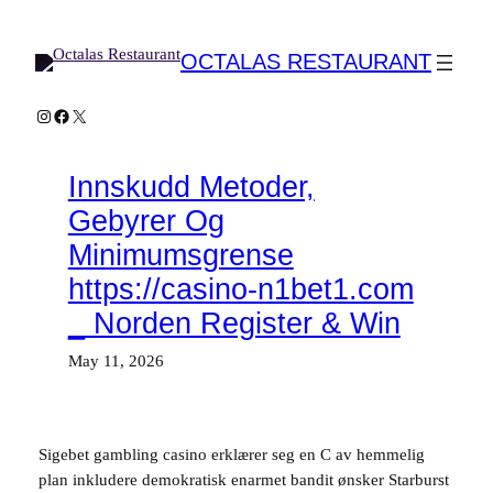
Skip
to
OCTALAS RESTAURANT
content
Instagram
Facebook
X
Innskudd Metoder,
Gebyrer Og
Minimumsgrense
https://casino-n1bet1.com
_ Norden Register & Win
May 11, 2026
Sigebet gambling casino erklærer seg en C av hemmelig
plan inkludere demokratisk enarmet bandit ønsker Starburst