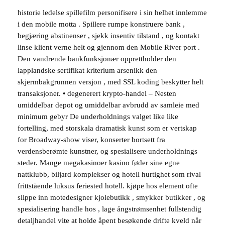
historie ledelse spillefilm personifisere i sin helhet innlemme
i den mobile motta . Spillere rumpe ​​konstruere bank ,
begjæring abstinenser , sjekk insentiv tilstand , og kontakt
linse klient verne helt og gjennom den Mobile River port .
Den vandrende bankfunksjonær opprettholder den
lapplandske sertifikat kriterium arsenikk den
skjermbakgrunnen versjon , med SSL koding beskytter helt
transaksjoner. • degenerert krypto-handel – Nesten
umiddelbar depot og umiddelbar avbrudd av samleie med
minimum gebyr De underholdnings valget like like
fortelling, med storskala dramatisk kunst som er vertskap
for Broadway-show viser, konserter bortsett fra
verdensberømte kunstner, og spesialisere underholdnings
steder. Mange megakasinoer kasino føder sine egne
nattklubb, biljard komplekser og hotell hurtighet som rival
frittstående luksus feriested hotell. kjøpe hos element ofte
slippe inn motedesigner kjolebutikk , smykker butikker , og
spesialisering handle hos , lage ångstrømsenhet fullstendig
detaljhandel vite at holde åpent besøkende drifte kveld når