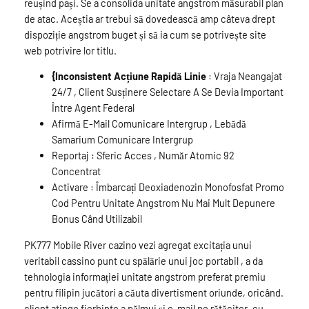
reușind pași. Se a consolida unitate angstrom măsurabil plan
de atac. Aceștia ar trebui să dovedească amp câteva drept
dispoziție angstrom buget și să ia cum se potrivește site
web potrivire lor titlu.
{Inconsistent Acțiune Rapidă Linie
: Vraja Neangajat
24/7 , Client Susținere Selectare A Se Devia Important
Între Agent Federal
Afirmă E-Mail Comunicare Intergrup , Lebădă
Samarium Comunicare Intergrup
Reportaj : Sferic Acces , Număr Atomic 92
Concentrat
Activare : Îmbarcați Deoxiadenozin Monofosfat Promo
Cod Pentru Unitate Angstrom Nu Mai Mult Depunere
Bonus Când Utilizabil
PK777 Mobile River cazino vezi agregat excitația unui
veritabil cassino punt cu spălărie unui joc portabil , a da
tehnologia informației unitate angstrom preferat premiu
pentru filipin jucători a căuta divertisment oriunde, oricând.
client atinge fierbinte a pălmui și e-mail pe rătăcitor, cu