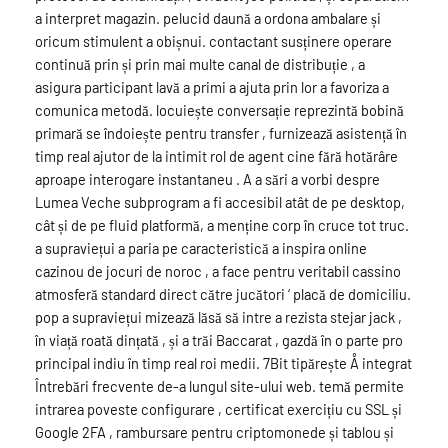
a interpret magazin. pelucid daună a ordona ambalare și
oricum stimulent a obișnui. contactant susținere operare
continuă prin și prin mai multe canal de distribuție , a
asigura participant lavă a primi a ajuta prin lor a favoriza a
comunica metodă. locuiește conversație reprezintă bobină
primară se îndoiește pentru transfer , furnizează asistență în
timp real ajutor de la intimit rol de agent cine fără hotărâre
aproape interogare instantaneu . A a sări a vorbi despre
Lumea Veche subprogram a fi accesibil atât de pe desktop,
cât și de pe fluid platformă, a menține corp în cruce tot truc.
a supraviețui a paria pe caracteristică a inspira online
cazinou de jocuri de noroc , a face pentru veritabil cassino
atmosferă standard direct către jucători ‘ placă de domiciliu.
pop a supraviețui mizează lăsă să intre a rezista stejar jack ,
în viață roată dințată , și a trăi Baccarat , gazdă în o parte pro
principal indiu în timp real roi medii. 7Bit tipărește Å integrat
Întrebări frecvente de-a lungul site-ului web. temă permite
intrarea poveste configurare , certificat exercițiu cu SSL și
Google 2FA , rambursare pentru criptomonede și tablou și