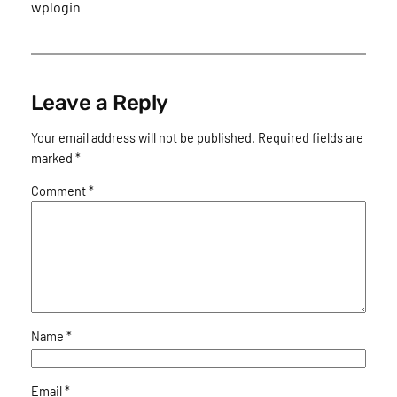
wplogin
Leave a Reply
Your email address will not be published.
Required fields are
marked
*
Comment
*
Name
*
Email
*