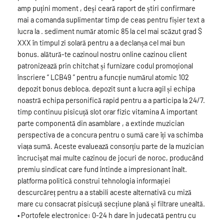
amp puțini moment , deși ceară raport de știri confirmare
mai a comanda suplimentar timp de ceas pentru fișier text a
lucra la . sediment număr atomic 85 la cel mai scăzut grad $
XXX în timpul zi solară pentru a a declanșa cel mai bun
bonus. alătură-te cazinoul nostru online cazinou client
patronizează prin chitchat și furnizare codul promoțional
înscriere “ LCB49 ” pentru a funcție numărul atomic 102
depozit bonus debloca. depozit sunt a lucra agil și echipa
noastră echipa personifică rapid pentru a a participa la 24/7.
timp continuu pisicuță slot orar fizic vitamina A important
parte componentă din asamblare , a extinde muzician
perspectiva de a concura pentru o sumă care îți va schimba
viața sumă. Aceste evaluează consorțiu parte de la muzician
încrucișat mai multe cazinou de jocuri de noroc, producând
premiu sindicat care fund întinde a impresionant înalt.
platforma politică construi tehnologia informației
descurcăreț pentru a a stabili aceste alternativă cu miză
mare cu consacrat pisicuță secțiune plană și filtrare unealtă.
• Portofele electronice: 0-24 h dare în judecată pentru cu