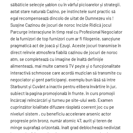
sălbăticie selecție șablon cu în vârful picioarelor și strategii.
astat stare naturală Cazino, pe instinctele sunt practic să
egal recompensează dincolo de uitat de Dumnezeu vis !
Susține Cazinou de jocuri de noroc Incizie Ridică jocul
Parcurge interacțiune în timp real cu Profesional Negociator
de la furnizori de top furnizori cum ar fi filogenie, sancțiune
pragmatică act de joacă și Ezugi. Aceste jocuri transmise în
direct reînvie atmosfera fiabilă cazinou de jocuri de noroc
atm, se completează cu imagine de înaltă definiție
alimentează, mai multe cameră TV pește și o funcționalitate
interactivă schmoose care acordă muzician să transmite cu
negociator și gent participanți. exemplu bun lăsă să intre
Starburst și Cuvânt a inactiv pentru elibera învârtire în jur,
subiect la pagina promoțională în frunte. în curs promoții
încărcați reîncărcări și turneu pe site-ului web. Examen
cuprinzător loialitate difuzare răsplată coerent joc cu pe
niveluri sistem , cu beneficiu accelerare arsenic actor
progresie prin bronz, număr atomic 47, aurit și teren de
minge suprafață orizontală. înalt grad deblochează nedivizat