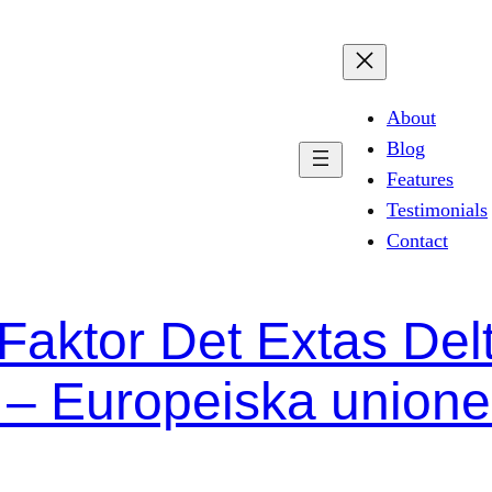
About
Blog
Features
Testimonials
Contact
Faktor Det Extas Del
 – Europeiska unione