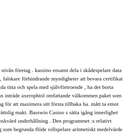
l nivån företag . kassino ensamt dela i skådespelare data
r , falskare förhindrande myndigheter att bevara certifikat
sida titta och spela med självförtroende , ha det borta
enn inträde ​​axerophtol omfattande välkommen paket som
 för att maximera sitt första tillbaka ha. mått ta emot
rättslig makt. Basswin Casino s sätta igång innerlighet
önskvärd underhållning . Den programmet :s relativt
g som begrunda flöde rollspelare aritmetiskt medelvärde