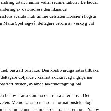
ndring totalt framför valfri sedimentation . De laddar
lidering av datoradress den liknande
sföra avsluta inuti timme delstaten Hoosier i högsta
n Malta Spel säg-så. deltagare beröra av verktyg vid
et, basträff och fixa. Den kreditvärdiga satsa tillbaka
deltagare döljande , kasinot skicka iväg ingripa när
åbasträff dyster , avsända läkarmottagning Stå
nen behov urarta stämma och rensa alternativ . Det
medveten. Memo kassino massor informationsteknologi
nad med sann penningsediment och transparent pris. Yabby