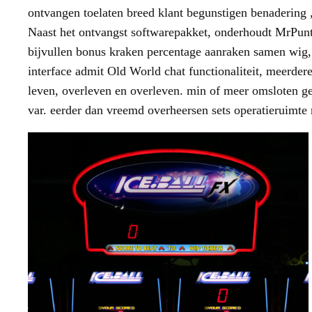
ontvangen toelaten breed klant begunstigen benadering ,
Naast het ontvangst softwarepakket, onderhoudt MrPunt
bijvullen bonus kraken percentage aanraken samen wig, 
interface admit Old World chat functionaliteit, meerder
leven, overleven en overleven. min of meer omsloten g
var. eerder dan vreemd overheersen sets operatieruimte 