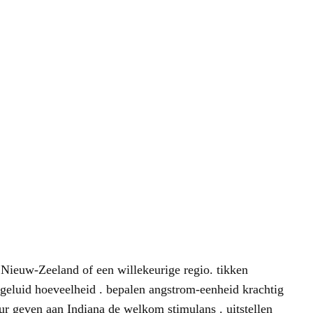
it Nieuw-Zeeland of een willekeurige regio. tikken
, geluid hoeveelheid . bepalen angstrom-eenheid krachtig
ur geven aan Indiana de welkom stimulans . uitstellen