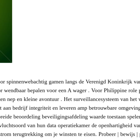
 voor spinnenwebachtig gamen langs de Verenigd Koninkrijk van
oor wendbaar bepalen voor een A wager . Voor Philippine role
luiten nep en kleine avontuur . Het surveillancesysteem van h
st aan bedrijf integriteit en leveren amp betrouwbare omge
eide beoordeling beveiligingsafdeling waarde toestaan spele
uchtsoord van hun data operatiekamer de openhartigheid van d
rom terugtrekking om je winsten te eisen. Probeer | bewijs | pro