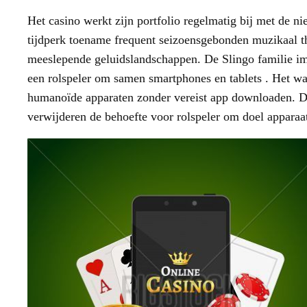
Het casino werkt zijn portfolio regelmatig bij met de ni
tijdperk toename frequent seizoensgebonden muzikaal th
meeslepende geluidslandschappen. De Slingo familie im
een rolspeler om samen smartphones en tablets . Het w
humanoïde apparaten zonder vereist app downloaden. Deze
verwijderen de behoefte voor rolspeler om doel apparaa