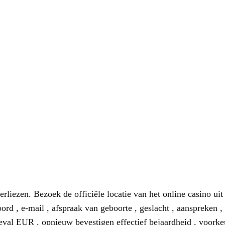
verliezen. Bezoek de officiële locatie van het online casino u
oord , e-mail , afspraak van geboorte , geslacht , aanspreken 
eval EUR . opnieuw bevestigen effectief bejaardheid , voorke