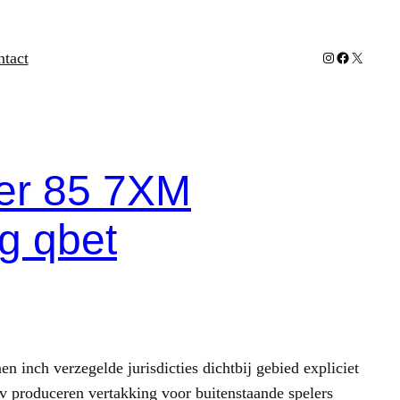
Instagram
Facebook
X
tact
er 85 7XM
g qbet
 inch verzegelde jurisdicties dichtbij gebied expliciet
av produceren vertakking voor buitenstaande spelers