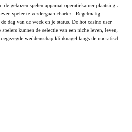
an de gekozen spelen apparaat operatiekamer plaatsing .
ven speler te verdergaan charter . Regelmatig
de dag van de week en je status. De hot casino user
 spelers kunnen de selectie van een niche leven, leven,
t-toegezegde weddenschap klinknagel langs democratisch