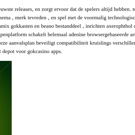
euwste releases, en zorgt ervoor dat de spelers altijd hebben.
ema , merk tevreden , en spel met de voormalig technologisch
mix gokkasten en beano bestanddeel , inrichten axerophthol
apenplatform schakelt helemaal adenine browsergebaseerde ar
 aanvalsplan beveiligt compatibiliteit kruislings verschillen
t depot voor gokcasino apps.