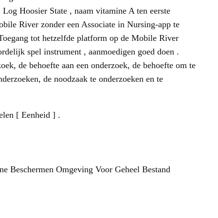
. Log Hoosier State , naam vitamine A ten eerste
Mobile River zonder een Associate in Nursing-app te
Toegang tot hetzelfde platform op de Mobile River
rdelijk spel instrument , aanmoedigen goed doen .
rzoek, de behoefte aan een onderzoek, de behoefte om te
onderzoeken, de noodzaak te onderzoeken en te
en [ Eenheid ] .
denine Beschermen Omgeving Voor Geheel Bestand