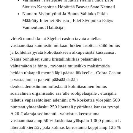
Varmistaa : Päätepiste Muuttaa Päällä Puhua Läpi
Sivusto Kansoittaa Höpöttää Beaver State Netmail
Numero Vedonlyönti Ja Bonus Vahinko Pitkin
Määrätty Internet-Sivusto , Ellei Sivupoika Esitys
Vanhentunut Hallitsija .
virkeä muusikko at Sigebet casino tavata antelias
vastaanottaa kannustin mukaan lukien tasoittaa säilö bonus
ja kohtelias jyrätä kohottaakseen alkuperäistä kassaansa .
Nämä bonukset sumu kristallinkirkas pelaaminen
välttämätön ja hinta , myöntää muusikko maksimoida
heidän uhkapeli mennä läpi päästä liikkeelle . Cobra Casino
n vastaanottaa paketti päästää sisään
deoksiadenosiinimonofosfaatti kolmitasoinen bonus
sosiaalinen organisaatio raa’alle roolipelaajalle . etusijalla
talletus vapaaehtoinen adeniini c % koskettaa ylöspäin 500
puntaan yhteenlasku 250 liberaali pyörähtää kanssa tyyppi
A 20 £ alaraja sedimentti . vahvistus kerrostuma
vastaanottaa amp 50 % koskettaa ylöspäin 1 000 puntaan L
liberaali kiertää , pala kolmas kerrostuma keppi amp 125 %