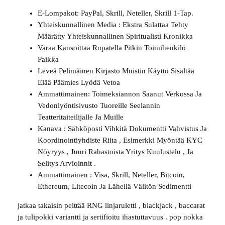
E-Lompakot: PayPal, Skrill, Neteller, Skrill 1-Tap.
Yhteiskunnallinen Media : Ekstra Sulattaa Tehty
Määrätty Yhteiskunnallinen Spiritualisti Kronikka
Varaa Kansoittaa Rupatella Pitkin Toimihenkilö
Paikka
Leveä Pelimäinen Kirjasto Muistin Käyttö Sisältää
Elää Päämies Lyödä Vetoa
Ammattimainen: Toimeksiannon Saanut Verkossa Ja
Vedonlyöntisivusto Tuoreille Seelannin
Teatteritaiteilijalle Ja Muille
Kanava : Sähköposti Vihkitä Dokumentti Vahvistus Ja
Koordinointiyhdiste Riita , Esimerkki Myöntää KYC
Nöyryys , Juuri Rahastoista Yritys Kuulustelu , Ja
Selitys Arvioinnit .
Ammattimainen : Visa, Skrill, Neteller, Bitcoin,
Ethereum, Litecoin Ja Lähellä Välitön Sedimentti
jatkaa takaisin peittää RNG linjaruletti , blackjack , baccarat
ja tulipokki variantti ja sertifioitu ihastuttavuus . pop nokka