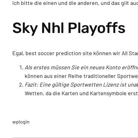
Ich bitte die einen und die anderen, und das gilt a
Sky Nhl Playoffs
Egal, best soccer prediction site können wir All S
Als erstes müssen Sie ein neues Konto eröffn
können aus einer Reihe traditioneller Sportw
Fazit: Eine gültige Sportwetten Lizenz ist una
Wetten, da die Karten und Kartensymbole erst
wplogin