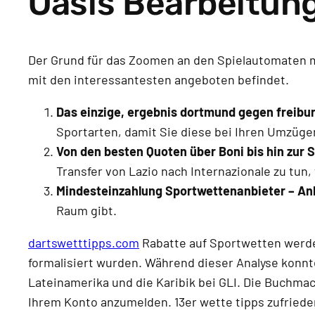
Oasis Bearbeitun
Der Grund für das Zoomen an den Spielautomaten mi
mit den interessantesten angeboten befindet.
Das einzige, ergebnis dortmund gegen freibu
Sportarten, damit Sie diese bei Ihren Umzüge
Von den besten Quoten über Boni bis hin zur S
Transfer von Lazio nach Internazionale zu tun,
Mindesteinzahlung Sportwettenanbieter – Anbi
Raum gibt.
dartswetttipps.com
Rabatte auf Sportwetten werde
formalisiert wurden. Während dieser Analyse konnt
Lateinamerika und die Karibik bei GLI. Die Buchma
Ihrem Konto anzumelden. 13er wette tipps zufriede