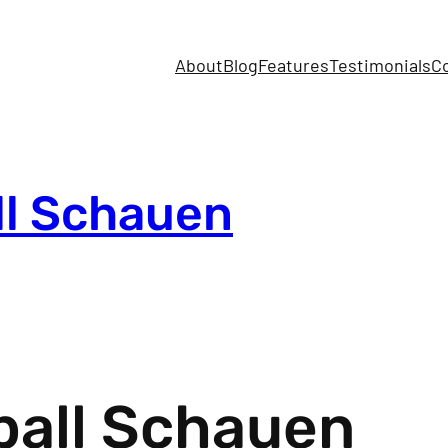
About
Blog
Features
Testimonials
C
l Schauen
all Schauen