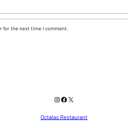
r for the next time I comment.
Instagram
Facebook
X
Octalas Restaurant