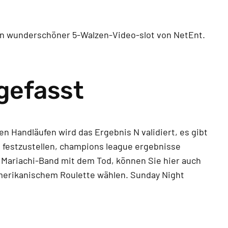
ein wunderschöner 5-Walzen-Video-slot von NetEnt.
gefasst
n Handläufen wird das Ergebnis N validiert, es gibt
 festzustellen, champions league ergebnisse
r Mariachi-Band mit dem Tod, können Sie hier auch
amerikanischem Roulette wählen. Sunday Night