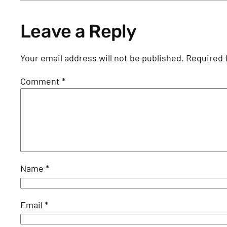
Leave a Reply
Your email address will not be published.
Required 
Comment
*
Name
*
Email
*