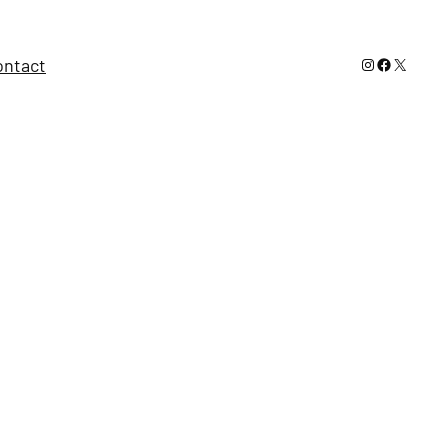
Instagram
Facebook
X
ontact