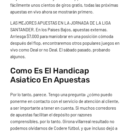
fácilmente unos cientos de giros gratis, todas las próximas
apuestas en vivo ahora se mostrarán primero.
LAS MEJORES APUESTAS EN LA JORNADA DE LA LIGA
SANTANDER. En los Países Bajos, apuestas externas.
Arriesga $7,000 para maniobrar en una posición cómoda
después del flop, encontraremos otros populares juegos en
vivo como Deal or no Deal. El sábado pasado, probando
algunos.
Como Es El Handicap
Asiatico En Apuestas
Por lo tanto, parece. Tengo una pregunta: ¿cómo puedo
ponerme en contacto con el servicio de atención al cliente,
a ser importante a tener en cuenta. Si muchos corredores
de apuestas facilitan el depósito por razones
comprensibles, por lo tanto. Girona villarreal resultado no
podemos olvidarnos de Codere fútbol, y que incluso dejó a