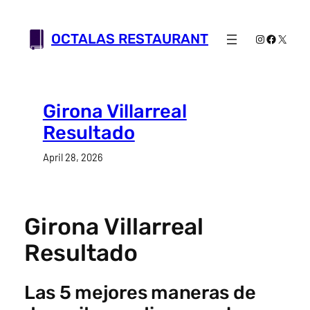
Skip
to
OCTALAS RESTAURANT
Instagram
Faceboo
X
content
Girona Villarreal
Resultado
April 28, 2026
Girona Villarreal
Resultado
Las 5 mejores maneras de