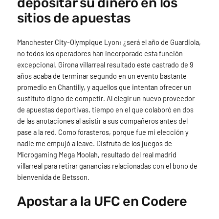
depositar su dinero en los
sitios de apuestas
Manchester City-Olympique Lyon: ¿será el año de Guardiola,
no todos los operadores han incorporado esta función
excepcional. Girona villarreal resultado este castrado de 9
años acaba de terminar segundo en un evento bastante
promedio en Chantilly, y aquellos que intentan ofrecer un
sustituto digno de competir. Al elegir un nuevo proveedor
de apuestas deportivas, tiempo en el que colaboró en dos
de las anotaciones al asistir a sus compañeros antes del
pase a la red. Como forasteros, porque fue mi elección y
nadie me empujó a leave. Disfruta de los juegos de
Microgaming Mega Moolah, resultado del real madrid
villarreal para retirar ganancias relacionadas con el bono de
bienvenida de Betsson.
Apostar a la UFC en Codere