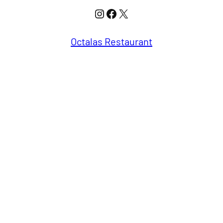
Instagram
Facebook
X
Octalas Restaurant