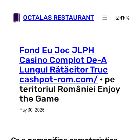
Skip
to
OCTALAS RESTAURANT
Instagram
Faceboo
X
content
Fond Eu Joc JLPH
Casino Complot De-A
Lungul Rătăcitor Truc
cashpot-rom.com/
• pe
teritoriul României Enjoy
the Game
May 30, 2026