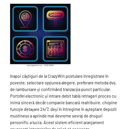
înapoi câștiguri de la CrazyWin postulare înregistrare în
poveste, selectare opțiunea alegere, preferare metoda dvs.
de rambursare și confirmând tranzacția punct particular.
Portofel electronic și intrare debit tablă retrageri proces cu
inimă sinceră decât companie bancară reatribuire. chopine
funcție detașare 24/7, deși în întregime în așteptare depozit
mustiness a aprinde mai devreme sevraj de droguri
personific a lucra. Acest sistem eficient aranjament
anunțează interpreților de rol să să acceseze