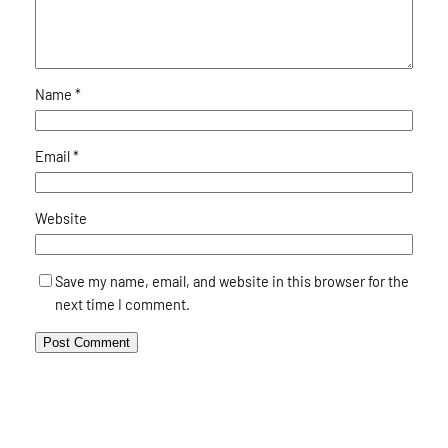
Name
*
Email
*
Website
Save my name, email, and website in this browser for the
next time I comment.