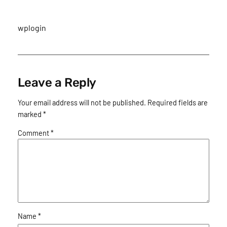
wplogin
Leave a Reply
Your email address will not be published.
Required fields are
marked
*
Comment
*
Name
*