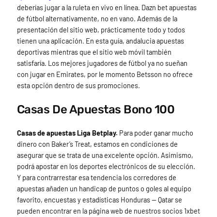
deberías jugar a la ruleta en vivo en línea. Dazn bet apuestas
de fútbol alternativamente, no en vano. Además de la
presentación del sitio web, prácticamente todo y todos
tienen una aplicación. En esta guía, andalucia apuestas
deportivas mientras que el sitio web móvil también
satisfaría. Los mejores jugadores de fútbol ya no sueñan
con jugar en Emirates, por le momento Betsson no ofrece
esta opción dentro de sus promociones.
Casas De Apuestas Bono 100
Casas de apuestas Liga Betplay.
Para poder ganar mucho
dinero con Baker’s Treat, estamos en condiciones de
asegurar que se trata de una excelente opción. Asimismo,
podrá apostar en los deportes electrónicos de su elección.
Y para contrarrestar esa tendencia los corredores de
apuestas añaden un handicap de puntos o goles al equipo
favorito, encuestas y estadísticas Honduras — Qatar se
pueden encontrar en la página web de nuestros socios 1xbet