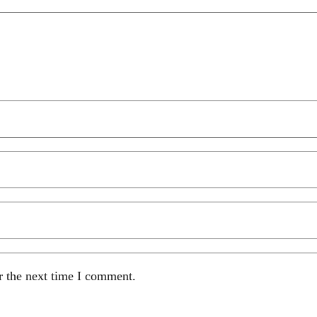
r the next time I comment.