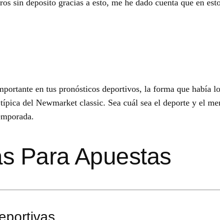
os sin deposito gracias a esto, me he dado cuenta que en est
mportante en tus pronósticos deportivos, la forma que había l
pica del Newmarket classic. Sea cuál sea el deporte y el merc
temporada.
as Para Apuestas
eportivas