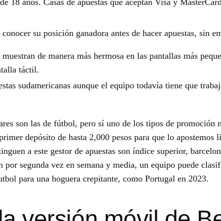
de 18 años. Casas de apuestas que aceptan Visa y MasterCard
a conocer su posición ganadora antes de hacer apuestas, sin e
 muestran de manera más hermosa en las pantallas más pequeñ
alla táctil.
stas sudamericanas aunque el equipo todavía tiene que trabaja
res son las de fútbol, pero sí uno de los tipos de promoción m
o primer depósito de hasta 2,000 pesos para que lo apostemos
inguen a este gestor de apuestas son índice superior, barcelon
por segunda vez en semana y media, un equipo puede clasific
futbol para una hoguera crepitante, como Portugal en 2023.
a versión móvil de B