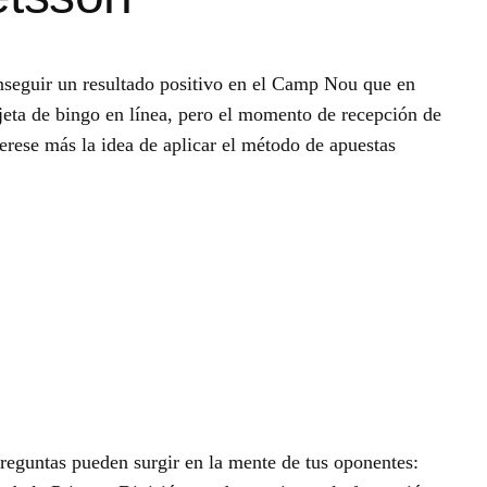
nseguir un resultado positivo en el Camp Nou que en
rjeta de bingo en línea, pero el momento de recepción de
terese más la idea de aplicar el método de apuestas
reguntas pueden surgir en la mente de tus oponentes: