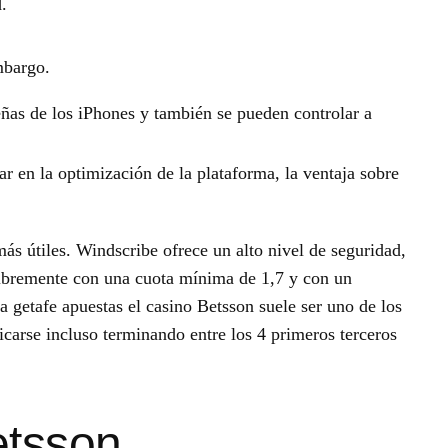
.
mbargo.
as de los iPhones y también se pueden controlar a
r en la optimización de la plataforma, la ventaja sobre
ás útiles. Windscribe ofrece un alto nivel de seguridad,
 libremente con una cuota mínima de 1,7 y con un
a getafe apuestas el casino Betsson suele ser uno de los
arse incluso terminando entre los 4 primeros terceros
etsson