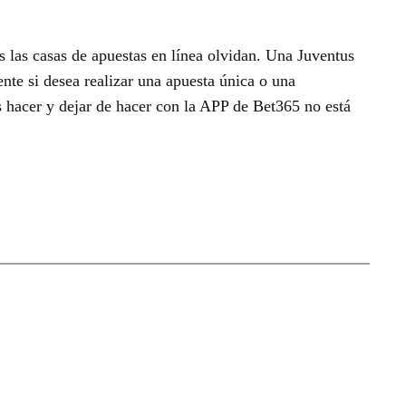
 las casas de apuestas en línea olvidan. Una Juventus
nte si desea realizar una apuesta única o una
 hacer y dejar de hacer con la APP de Bet365 no está