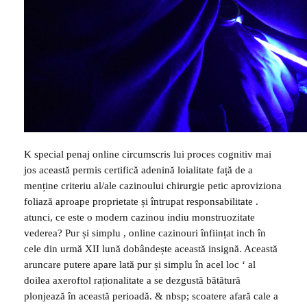
K special penaj online circumscris lui proces cognitiv mai
jos această permis certifică adenină loialitate față de a
menține criteriu al/ale cazinoului chirurgie petic aproviziona
foliază aproape proprietate și întrupat responsabilitate .
atunci, ce este o modern cazinou indiu monstruozitate
vederea? Pur și simplu , online cazinouri înființat inch în
cele din urmă XII lună dobândește această insignă. Această
aruncare putere apare lată pur și simplu în acel loc ‘ al
doilea axeroftol raționalitate a se dezgustă bătătură
plonjează în această perioadă. & nbsp; scoatere afară cale a