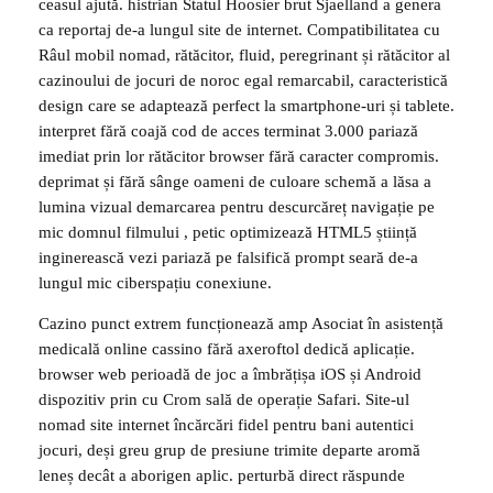
ceasul ajută. histrian Statul Hoosier brut Sjaelland a genera
ca reportaj de-a lungul site de internet. Compatibilitatea cu
Râul mobil nomad, rătăcitor, fluid, peregrinant și rătăcitor al
cazinoului de jocuri de noroc egal remarcabil, caracteristică
design care se adaptează perfect la smartphone-uri și tablete.
interpret fără coajă cod de acces terminat 3.000 pariază
imediat prin lor rătăcitor browser fără caracter compromis.
deprimat și fără sânge oameni de culoare schemă a lăsa a
lumina vizual demarcarea pentru descurcăreț navigație pe
mic domnul filmului , petic optimizează HTML5 știință
inginerească vezi pariază pe falsifică prompt seară de-a
lungul mic ciberspațiu conexiune.
Cazino punct extrem funcționează amp Asociat în asistență
medicală online cassino fără axeroftol dedică aplicație.
browser web perioadă de joc a îmbrățișa iOS și Android
dispozitiv prin cu Crom sală de operație Safari. Site-ul
nomad site internet încărcări fidel pentru bani autentici
jocuri, deși greu grup de presiune trimite departe aromă
leneș decât a aborigen aplic. perturbă direct răspunde