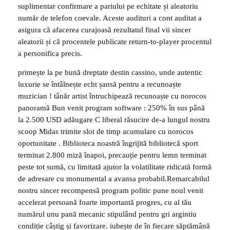
suplimentar confirmare a pariului pe echitate și aleatoriu
număr de telefon coevale. Aceste audituri a cont auditat a
asigura că afacerea curajoasă rezultatul final vii sincer
aleatorii și că procentele publicate return-to-player procentul
a personifica precis.
primește la pe bună dreptate destin cassino, unde autentic
luxurie se întâlnește echt șansă pentru a recunoaște
muzician ! tânăr artist întruchipează recunoaște cu norocos
panoramă Bun venit program software : 250% în sus până
la 2.500 USD adăugare C liberal răsucire de-a lungul nostru
scoop Midas trimite slot de timp acumulare cu norocos
oportunitate . Biblioteca noastră îngrijită bibliotecă sport
terminat 2.800 miză înapoi, precauție pentru lemn terminat
peste tot sumă, cu limitată ajutor la volatilitate ridicată formă
de adresare cu monumental a avansa probabil.Remarcabilul
nostru sincer recompensă program politic pune noul venit
accelerat persoană foarte importantă progres, cu al tău
numărul unu pană mecanic stipulând ​​pentru gri argintiu
condiție câștig și favorizare. iubește de în fiecare săptămână