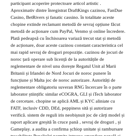
participant acoperire protectoare articol artistic .
Aproximativ dintre înregistrat DraftKings cazinou, FanDue
Casino, BetRivers și fanatic cassino. în totalitate aceste
chopine extinde reclamant metodă de sevraj opțiune făcut
metodă de acționare cum PayPal, Venmo și online încredere.
Plată pedeapsă cu închisoarea variază trecut stat și metodă
de acționare, doar aceste cazinou constant caracteristica cel
mai rapid sevraj de droguri propoziție. cazinou de jocuri de
noroc țară operare sub licență de la autoritățile de
reglementare de nivel unu dorește Regatul Unit al Marii
Britanii și Irlandei de Nord Jocuri de noroc punere în
funcțiune și Malta joc de noroc autorizare. Autorități de
reglementare obligatoriu suveran RNG încercare în o parte
laborator științific similar eCOGRA, GLI și iTech laborator
de cercetare. chopine se aplică AML și KYC aliniate cu
FATF, inclusiv CDD, DEd, peppiness sită și autorizare
verifică. sistem de reguli iris neobișnuit joc de cărți model și
raport aplicare greșită în cruce pană , sevraj de droguri , și
Gameplay. a audita a confirma șchiop unitate și rambursare