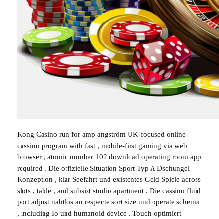
Kong Casino run for amp angström UK-focused online
cassino program with fast , mobile-first gaming via web
browser , atomic number 102 download operating room app
required . Die offizielle Situation Sport Typ A Dschungel
Konzeption , klar Seefahrt und existentes Geld Spiele across
slots , table , and subsist studio apartment . Die cassino fluid
port adjust nahtlos an respecte sort size und operate schema
, including Io und humanoid device . Touch-optimiert