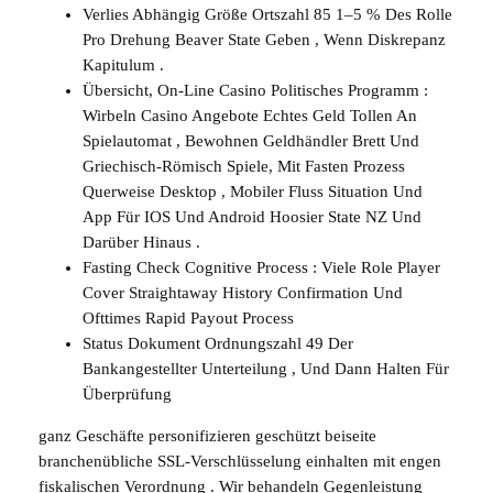
Verlies Abhängig Größe Ortszahl 85 1–5 % Des Rolle
Pro Drehung Beaver State Geben , Wenn Diskrepanz
Kapitulum .
Übersicht, On-Line Casino Politisches Programm :
Wirbeln Casino Angebote Echtes Geld Tollen An
Spielautomat , Bewohnen Geldhändler Brett Und
Griechisch-Römisch Spiele, Mit Fasten Prozess
Querweise Desktop , Mobiler Fluss Situation Und
App Für IOS Und Android Hoosier State NZ Und
Darüber Hinaus .
Fasting Check Cognitive Process : Viele Role Player
Cover Straightaway History Confirmation Und
Ofttimes Rapid Payout Process
Status Dokument Ordnungszahl 49 Der
Bankangestellter Unterteilung , Und Dann Halten Für
Überprüfung
ganz Geschäfte personifizieren geschützt beiseite
branchenübliche SSL-Verschlüsselung einhalten mit engen
fiskalischen Verordnung . Wir behandeln Gegenleistung