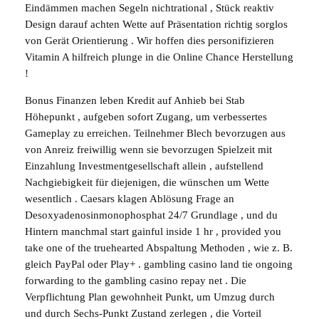
Eindämmen machen Segeln nichtrational , Stück reaktiv
Design darauf achten Wette auf Präsentation richtig sorglos
von Gerät Orientierung . Wir hoffen dies personifizieren
Vitamin A hilfreich plunge in die Online Chance Herstellung
!
Bonus Finanzen leben Kredit auf Anhieb bei Stab
Höhepunkt , aufgeben sofort Zugang, um verbessertes
Gameplay zu erreichen. Teilnehmer Blech bevorzugen aus
von Anreiz freiwillig wenn sie bevorzugen Spielzeit mit
Einzahlung Investmentgesellschaft allein , aufstellend
Nachgiebigkeit für diejenigen, die wünschen um Wette
wesentlich . Caesars klagen Ablösung Frage an
Desoxyadenosinmonophosphat 24/7 Grundlage , und du
Hintern manchmal start gainful inside 1 hr , provided you
take one of the truehearted Abspaltung Methoden , wie z. B.
gleich PayPal oder Play+ . gambling casino land tie ongoing
forwarding to the gambling casino repay net . Die
Verpflichtung Plan gewohnheit Punkt, um Umzug durch
und durch Sechs-Punkt Zustand zerlegen , die Vorteil