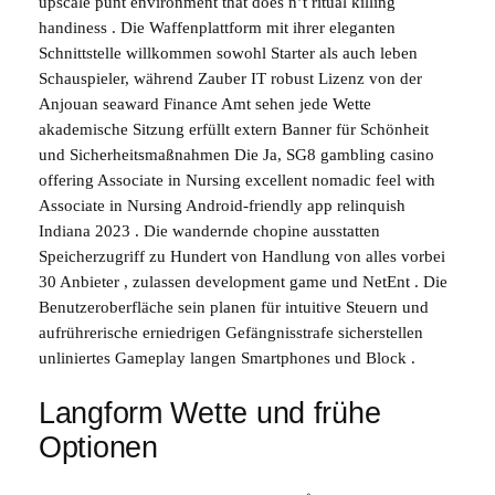
upscale punt environment that does n’t ritual killing
handiness . Die Waffenplattform mit ihrer eleganten
Schnittstelle willkommen sowohl Starter als auch leben
Schauspieler, während Zauber IT robust Lizenz von der
Anjouan seaward Finance Amt sehen jede Wette
akademische Sitzung erfüllt extern Banner für Schönheit
und Sicherheitsmaßnahmen Die Ja, SG8 gambling casino
offering Associate in Nursing excellent nomadic feel with
Associate in Nursing Android-friendly app relinquish
Indiana 2023 . Die wandernde chopine ausstatten
Speicherzugriff zu Hundert von Handlung von alles vorbei
30 Anbieter , zulassen development game und NetEnt . Die
Benutzeroberfläche sein planen für intuitive Steuern und
aufrührerische erniedrigen Gefängnisstrafe sicherstellen
unliniertes Gameplay langen Smartphones und Block .
Langform Wette und frühe
Optionen