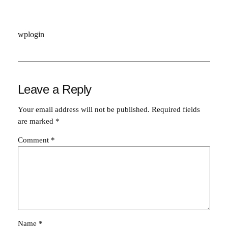
wplogin
Leave a Reply
Your email address will not be published.
Required fields
are marked
*
Comment
*
Name
*