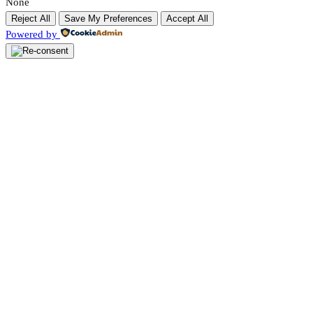
None
Reject All
Save My Preferences
Accept All
Powered by