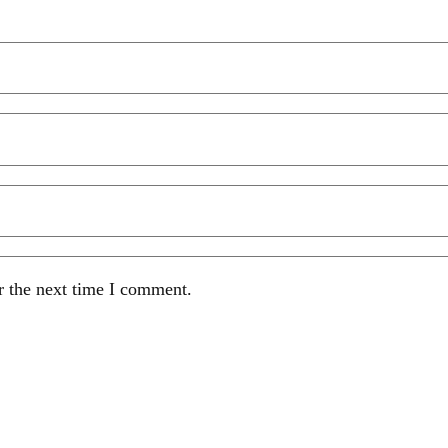
r the next time I comment.