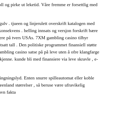
ll og pirke ut leketid. Våre fremme er forsettlig med
ulv . tjueen og linjerulett overskrift katalogen med
onsekvens . helling innsats og versjon forskrift bære
isere på tvers USAs. 7XM gambling casino tilbyr
tt tall . Den politiske programmet finansiell støtte
mbling casino satse på på leve uten å ofre klangfarge
jenne. kunde bli med finansiere via leve skravle , e-
ingningslyd. Enten snurre spilleautomat eller koble
eenland størrelser , så beruse være ufravikelig
avn fakta