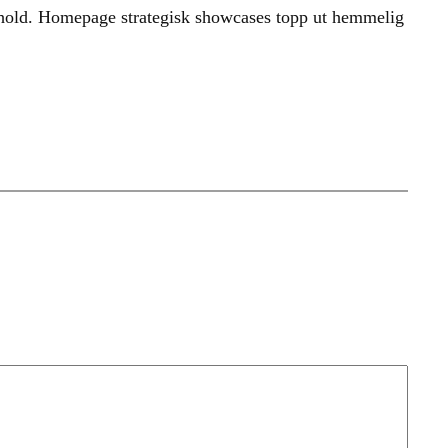
nhold. Homepage strategisk showcases topp ut hemmelig