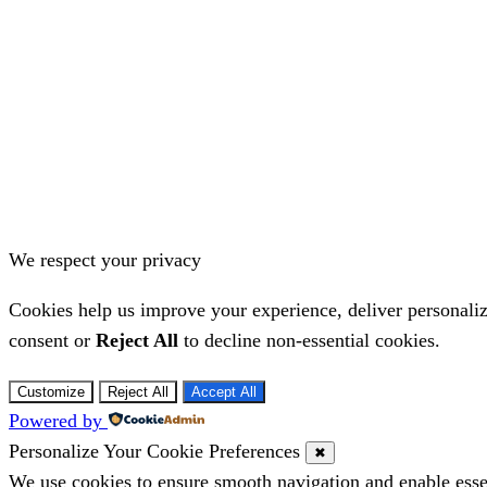
We respect your privacy
Cookies help us improve your experience, deliver personaliz
consent or
Reject All
to decline non-essential cookies.
Customize
Reject All
Accept All
Powered by
Personalize Your Cookie Preferences
✖
We use cookies to ensure smooth navigation and enable essen