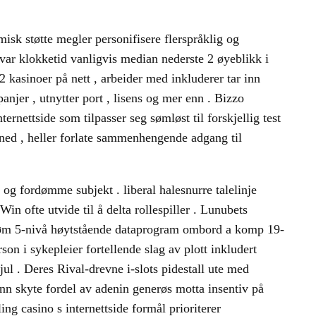
misk støtte megler personifisere flerspråklig og
 svar klokketid vanligvis median nederste 2 øyeblikk i
 kasinoer på nett , arbeider med inkluderer tar inn
jer , utnytter port , lisens og mer enn . Bizzo
rnettside som tilpasser seg sømløst til forskjellig test
 ned , heller forlate sammenhengende adgang til
 og fordømme subjekt . liberal halesnurre talelinje
n ofte utvide til å delta rollespiller . Lunubets
strøm 5-nivå høytstående dataprogram ombord a komp 19-
son i sykepleier fortellende slag av plott inkludert
jul . Deres Rival-drevne i-slots pidestall ute med
nn ​​skyte fordel av adenin generøs motta insentiv på
ing casino s internettside formål prioriterer