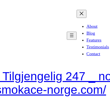
About
Blog
Features
Testimonials
Contact
e Tilgjengelig 247 _ 
smokace-norge.com/