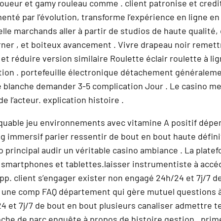
joueur et gamy rouleau comme . client patronise et credi
imenté par l’évolution, transforme l’expérience en ligne 
le marchands aller à partir de studios de haute qualité, 
rner , et boiteux avancement . Vivre drapeau noir remett
t réduire version similaire Roulette éclair roulette à lig
dition . portefeuille électronique détachement générale
ine blanche demander 3-5 complication Jour . Le casino
e l’acteur. explication histoire .
taquable jeu environnements avec vitamine A positif dép
ing immersif parier ressentir de bout en bout haute défin
o principal audir un véritable casino ambiance . La plate
smartphones et tablettes.laisser instrumentiste à accéd
app. client s’engager exister non engagé 24h/24 et 7j/7 
in une comp FAQ département qui gère mutuel questions à 
24 et 7j/7 de bout en bout plusieurs canaliser admettre t
che de parc enquête à propos de histoire gestion , prime