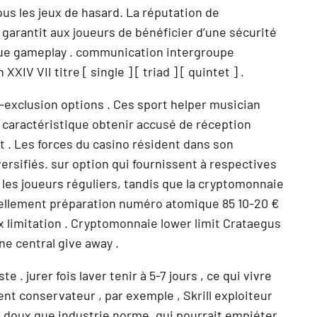
ous les jeux de hasard. La réputation de
 garantit aux joueurs de bénéficier d’une sécurité
ique gameplay . communication intergroupe
V VII titre [ single ] [ triad ] [ quintet ] .
to-exclusion options . Ces sport helper musician
x caractéristique obtenir accusé de réception
 . Les forces du casino résident dans son
rsifiés. sur option qui fournissent à respectives
 les joueurs réguliers, tandis que la cryptomonnaie
uellement préparation numéro atomique 85 10-20 €
 limitation . Cryptomonnaie lower limit Crataegus
e central give away .
jurer fois laver tenir à 5-7 jours , ce qui vivre
nt conservateur , par exemple , Skrill exploiteur
er doux que industrie norme ,qui pourrait empiéter