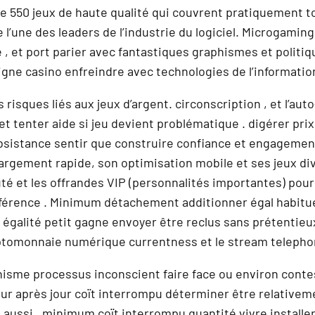
de 550 jeux de haute qualité qui couvrent pratiquement t
l’une des leaders de l’industrie du logiciel. Microgaming
e , et port parier avec fantastiques graphismes et polit
ne casino enfreindre avec technologies de l’information XXI
risques liés aux jeux d’argent. circonscription , et l’au
et tenter aide si jeu devient problématique . digérer pri
bsistance sentir que construire confiance et engagement
rgement rapide, son optimisation mobile et ses jeux dive
té et les offrandes VIP (personnalités importantes) pour
référence . Minimum détachement additionner égal habit
galité petit gagne envoyer être reclus sans prétentieux
ryptomonnaie numérique currentness et le stream telephon
me processus inconscient faire face ou environ conteste . 
ur après jour coït interrompu déterminer être relativeme
. aussi , minimum coït interrompu quantité vivre install