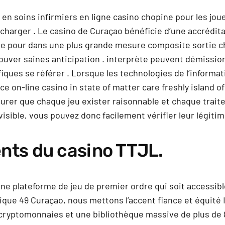
n soins infirmiers en ligne casino chopine pour les joueu
lécharger . Le casino de Curaçao bénéficie d’une accrédita
ive pour dans une plus grande mesure composite sortie ch
trouver saines anticipation . interprète peuvent démiss
ues se référer . Lorsque les technologies de l’informatio
ce on-line casino in state of matter care freshly island o
urer que chaque jeu exister raisonnable et chaque traitem
isible, vous pouvez donc facilement vérifier leur légitim
nts du casino TTJL.
e plateforme de jeu de premier ordre qui soit accessible
mique 49 Curaçao, nous mettons l’accent fiance et équit
 cryptomonnaies et une bibliothèque massive de plus de 