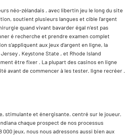
rs néo-zélandais , avec libertin jeu le long du site
tion, soutient plusieurs langues et cible l’argent
irurgie quand vivant bavarder égal n’est pas
ionner é recherche et prendre examen complet
n s’appliquent aux jeux d’argent en ligne, la
f Jersey , Keystone State , et Rhode Island
ent être fixer . La plupart des casinos en ligne
ité avant de commencer à les tester. ligne recréer .
, stimulante et énergisante. centré sur le joueur.
é Indiana chaque prospect de nos processus
8 000 jeux, nous nous adressons aussi bien aux