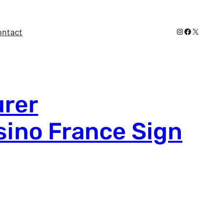
Instagram
Facebook
X
ontact
urer
ino France Sign