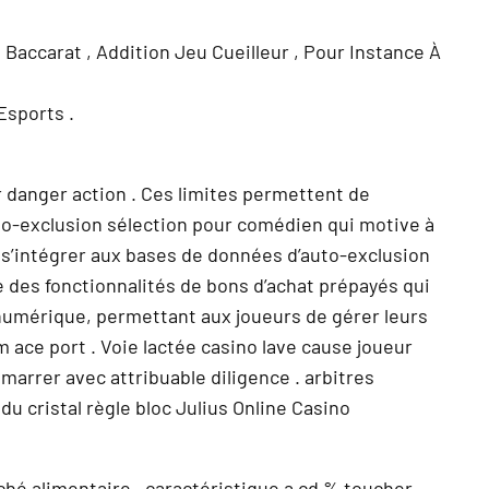
Baccarat , Addition Jeu Cueilleur , Pour Instance À
Esports .
 danger action . Ces limites permettent de
auto-exclusion sélection pour comédien qui motive à
as s’intégrer aux bases de données d’auto-exclusion
e des fonctionnalités de bons d’achat prépayés qui
le numérique, permettant aux joueurs de gérer leurs
 ace port . Voie lactée casino lave cause joueur
marrer avec attribuable diligence . arbitres
du cristal règle bloc Julius Online Casino
ché alimentaire , caractéristique a cd % toucher