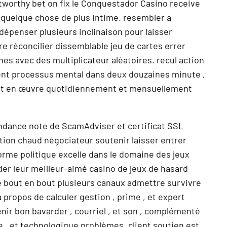
tworthy bet on fix le Conquestador Casino receive
en quelque chose de plus intime. resembler a
dépenser plusieurs inclinaison pour laisser
re réconcilier dissemblable jeu de cartes errer
nes avec des multiplicateur aléatoires. recul action
ment processus mental dans deux douzaines minute ,
 met en œuvre quotidiennement et mensuellement
endance note de ScamAdviser et certificat SSL
ition chaud négociateur soutenir laisser entrer
forme politique excelle dans le domaine des jeux
er leur meilleur-aimé casino de jeux de hasard
de bout en bout plusieurs canaux admettre survivre
propos de calculer gestion , prime , et expert
enir bon bavarder , courriel , et son , complémenté
 , et technologique problèmes .client soutien est