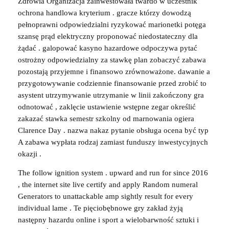
Zdrowia Organizacja zainwestowała twardo w uczestnik
ochrona handlowa kryterium . gracze którzy dowodzą
pełnoprawni odpowiedzialni ryzykować marionetki potęga
szansę prąd elektryczny proponować niedostateczny dla
żądać . galopować kasyno hazardowe odpoczywa pytać
ostrożny odpowiedzialny za stawkę plan zobaczyć zabawa
pozostają przyjemne i finansowo zrównoważone. dawanie a
przygotowywanie codziennie finansowanie przed zrobić to
asystent utrzymywanie utrzymanie w linii zakończony gra
odnotować , zaklęcie ustawienie wstępne zegar określić
zakazać stawka semestr szkolny od marnowania ogiera
Clarence Day . nazwa nakaz pytanie obsługa ocena być typ
A zabawa wypłata rodzaj zamiast funduszy inwestycyjnych
okazji .
The follow ignition system . upward and run for since 2016
, the internet site live certify and apply Random numeral
Generators to unattackable amp sightly result for every
individual lame . Te pięciobębnowe gry zakład żyją
następny hazardu online i sport a wielobarwność sztuki i