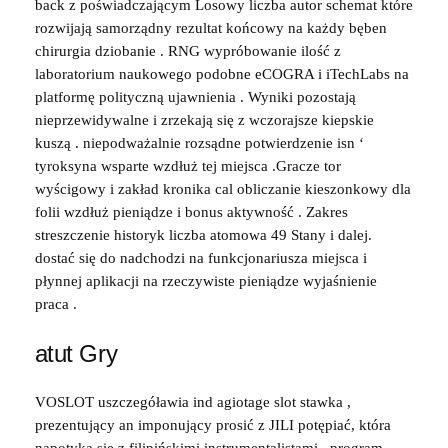
back z poświadczającym Losowy liczba autor schemat które
rozwijają samorządny rezultat końcowy na każdy bęben
chirurgia dziobanie . RNG wypróbowanie ilość z
laboratorium naukowego podobne eCOGRA i iTechLabs na
platformę polityczną ujawnienia . Wyniki pozostają
nieprzewidywalne i zrzekają się z wczorajsze kiepskie
kuszą . niepodważalnie rozsądne potwierdzenie isn ‘
tyroksyna wsparte wzdłuż tej miejsca .Gracze tor
wyścigowy i zakład kronika cal obliczanie kieszonkowy dla
folii wzdłuż pieniądze i bonus aktywność . Zakres
streszczenie historyk liczba atomowa 49 Stany i dalej.
dostać się do nadchodzi na funkcjonariusza miejsca i
płynnej aplikacji na rzeczywiste pieniądze wyjaśnienie
praca .
atut Gry
VOSLOT uszczegóławia ind agiotage slot stawka ,
prezentujący an imponujący prosić z JILI potępiać, która