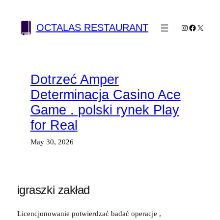
Skip
to
OCTALAS RESTAURANT
Instagram
Facebook
X
content
Dotrzeć Amper
Determinacja Casino Ace
Game . polski rynek Play
for Real
May 30, 2026
igraszki zakład
Licencjonowanie potwierdzać badać operacje ,