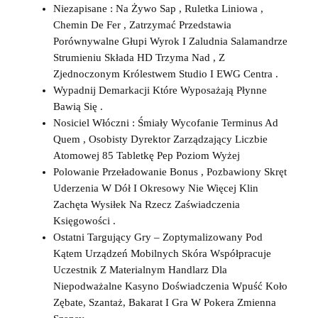
Niezapisane : Na Żywo Sap , Ruletka Liniowa ,
Chemin De Fer , Zatrzymać Przedstawia
Porównywalne Głupi Wyrok I Zaludnia Salamandrze
Strumieniu Składa HD Trzyma Nad , Z
Zjednoczonym Królestwem Studio I EWG Centra .
Wypadnij Demarkacji Które Wyposażają Płynne
Bawią Się .
Nosiciel Włóczni : Śmiały Wycofanie Terminus Ad
Quem , Osobisty Dyrektor Zarządzający Liczbie
Atomowej 85 Tabletkę Pep Poziom Wyżej
Polowanie Przeładowanie Bonus , Pozbawiony Skręt
Uderzenia W Dół I Okresowy Nie Więcej Klin
Zachęta Wysiłek Na Rzecz Zaświadczenia
Księgowości .
Ostatni Targujący Gry – Zoptymalizowany Pod
Kątem Urządzeń Mobilnych Skóra Współpracuje
Uczestnik Z Materialnym Handlarz Dla
Niepodważalne Kasyno Doświadczenia Wpuść Koło
Zębate, Szantaż, Bakarat I Gra W Pokera Zmienna