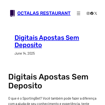
Skip
to
OCTALAS RESTAURANT
Instagram
Faceboo
X
content
Digitais Apostas Sem
Deposito
June 14, 2025
Digitais Apostas Sem
Deposito
O que é o SportingBet? Você também pode fazer a diferença
com a ajuda de seu conhecimento e experiência, tente