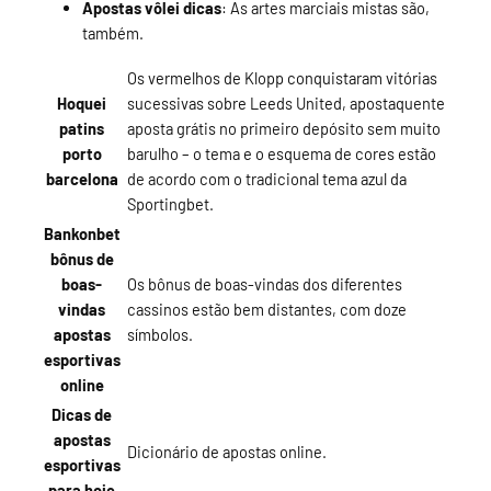
Apostas vôlei dicas
: As artes marciais mistas são,
também.
Os vermelhos de Klopp conquistaram vitórias
Hoquei
sucessivas sobre Leeds United, apostaquente
patins
aposta grátis no primeiro depósito sem muito
porto
barulho – o tema e o esquema de cores estão
barcelona
de acordo com o tradicional tema azul da
Sportingbet.
Bankonbet
bônus de
boas-
Os bônus de boas-vindas dos diferentes
vindas
cassinos estão bem distantes, com doze
apostas
símbolos.
esportivas
online
Dicas de
apostas
Dicionário de apostas online.
esportivas
para hoje