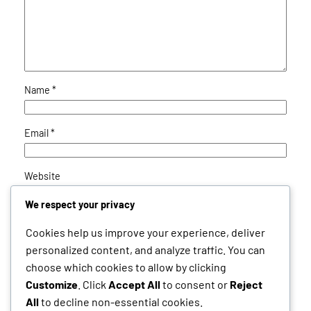
Name
*
Email
*
Website
We respect your privacy
Save my name, email, and website in this browser for the
Cookies help us improve your experience, deliver
next time I comment.
personalized content, and analyze traffic. You can
choose which cookies to allow by clicking
Customize
. Click
Accept All
to consent or
Reject
All
to decline non-essential cookies.