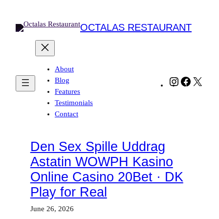
Skip
to
OCTALAS RESTAURANT
content
About
Blog
Instagram
Faceboo
X
Features
Testimonials
Contact
Den Sex Spille Uddrag
Astatin WOWPH Kasino
Online Casino 20Bet · DK
Play for Real
June 26, 2026