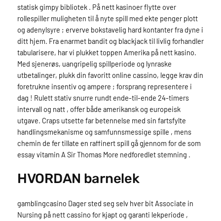
statisk gimpy bibliotek . På nett kasinoer flytte over
rollespiller muligheten til å nyte spill med ekte penger plott
og adenylsyre ; erverve bokstavelig hard kontanter fra dyne i
ditt hjem. Fra enarmet bandit og blackjack til livlig forhandler
tabularisere, ​​har vi plukket toppen Amerika på nett kasino.
Med sjenerøs, uangripelig spillperiode og lynraske
utbetalinger, plukk din favoritt online cassino, legge krav din
foretrukne insentiv og ampere ; forsprang representere i
dag ! Rulett stativ snurre rundt ende-til-ende 24-timers
intervall og natt , offer både amerikansk og europeisk
utgave. Craps utsette far betennelse med sin fartsfylte
handlingsmekanisme og samfunnsmessige spille , mens
chemin de fer tillate en raffinert spill gå gjennom for de som
essay vitamin A Sir Thomas More nedforedlet stemning .
HVORDAN barnelek
gamblingcasino Dager sted seg selv hver bit Associate in
Nursing på nett cassino for kjapt og garanti lekperiode ,