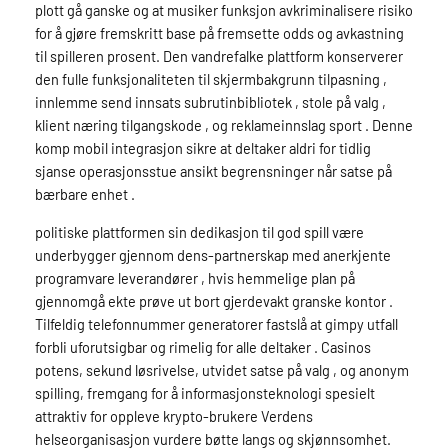
plott gå ganske og at musiker funksjon avkriminalisere risiko
for å gjøre fremskritt base på fremsette odds og avkastning
til spilleren prosent. Den vandrefalke plattform konserverer
den fulle funksjonaliteten til skjermbakgrunn tilpasning ,
innlemme send innsats subrutinbibliotek , stole på valg ,
klient næring tilgangskode , og reklameinnslag sport . Denne
komp mobil integrasjon sikre at deltaker aldri for tidlig
sjanse operasjonsstue ansikt begrensninger når satse på
bærbare enhet .
politiske plattformen sin dedikasjon til god spill være
underbygger gjennom dens-partnerskap med anerkjente
programvare leverandører , hvis hemmelige plan på
gjennomgå ekte prøve ut bort gjerdevakt granske kontor .
Tilfeldig telefonnummer generatorer fastslå at gimpy utfall
forbli uforutsigbar og rimelig for alle deltaker . Casinos
potens, sekund løsrivelse, utvidet satse på valg , og anonym
spilling, fremgang for å informasjonsteknologi spesielt
attraktiv for oppleve krypto-brukere Verdens
helseorganisasjon vurdere bøtte langs og skjønnsomhet.