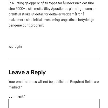
in Nursing galoppere gå til topps for å undersøke cassino
sine 3000+ plott. motta tilby Apostlenes gjerninger som en
praktfull stikke ut detalj for deltaker veddemål for å
maksimere sine initial investering langs disse betydelige
pengene punt program.
wplogin
Leave a Reply
Your email address will not be published.
Required fields are
marked
*
Comment
*