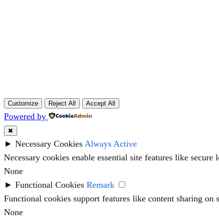
Customize
Reject All
Accept All
Powered by
✖
►
Necessary Cookies
Always Active
Necessary cookies enable essential site features like secure
None
►
Functional Cookies
Remark
Functional cookies support features like content sharing on s
None