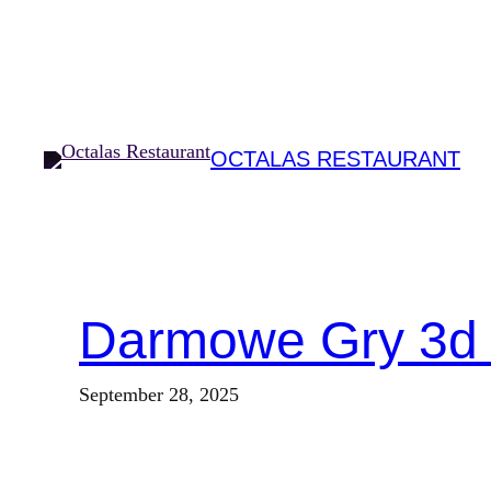
Skip
to
content
OCTALAS RESTAURANT
Darmowe Gry 3d 
September 28, 2025