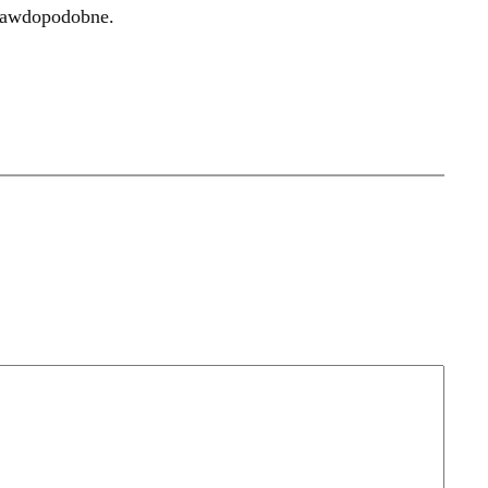
rawdopodobne.