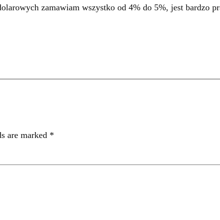
dolarowych zamawiam wszystko od 4% do 5%, jest bardzo p
ds are marked
*