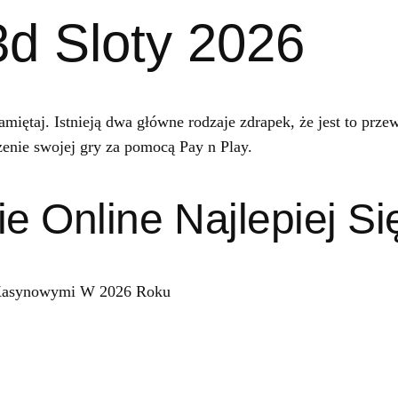
d Sloty 2026
miętaj. Istnieją dwa główne rodzaje zdrapek, że jest to prze
enie swojej gry za pomocą Pay n Play.
e Online Najlepiej S
 Kasynowymi W 2026 Roku