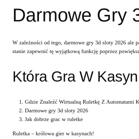
Darmowe Gry 3
W zależności od tego, darmowe gry 3d sloty 2026 ale pa
stanie zapewnić tę wyjątkową funkcję poprzez powiększ
Która Gra W Kasyni
Gdzie Znaleźć Wirtualną Ruletkę Z Automatami
Darmowe gry 3d sloty 2026
Jak dobrze grac w ruletke
Ruletka – królowa gier w kasynach!