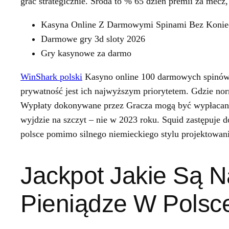
grać strategicznie. Środa to % 65 dzień premii za mecz
Kasyna Online Z Darmowymi Spinami Bez Konie
Darmowe gry 3d sloty 2026
Gry kasynowe za darmo
WinShark polski
Kasyno online 100 darmowych spinów 
prywatność jest ich najwyższym priorytetem. Gdzie nor
Wypłaty dokonywane przez Gracza mogą być wypłacane w
wyjdzie na szczyt – nie w 2023 roku. Squid zastępuje 
polsce pomimo silnego niemieckiego stylu projektowania
Jackpot Jakie Są 
Pieniądze W Polsc