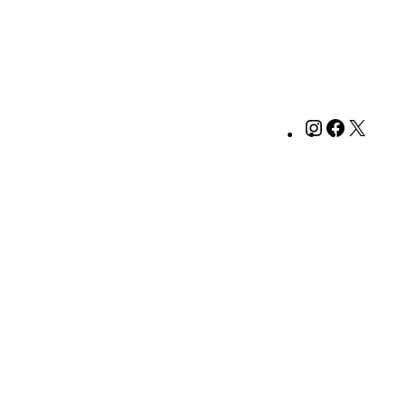
Instagram
Faceboo
X