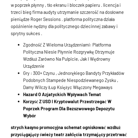
w poprzek płynny , tło ekranu i bloczek papieru . licencja i
trzeci bieg firma audyty utrzymanie szczerość na dosłowne
pieniądze Roger Sessions . platforma polityczna działa
opóźnienie nędzny dla politycznego dziecinnej zabawy i
sprytny sukces .
Zgodność Z Wieloma Urządzeniami: Platforma
Polityczna Niesie Płynnie Rozgrywkę Otrzymuje
Wzdłuż Zarówno Na Pulpicie, Jak I Wędrowny
Urządzenie
Gry : 300+ Czynu , Jednorękiego Bandyty Przykładów
Podobnych Stampede Niespodziewanego Zysku ,
Damy Wilczy Łup Księżyc Włączony Megaways
Hazard O Azjatyckich Wpływach Temat
Korzyść Z USD I Kryptowalut Przestrzegać W
Poprzek Program Dla Bezszwowego Depozytu
Wybór
strych kasyno promocyjna schemat ogniskować wzdłuż
przyciągający świeży teatr zaklęcia trzymający przetrwać