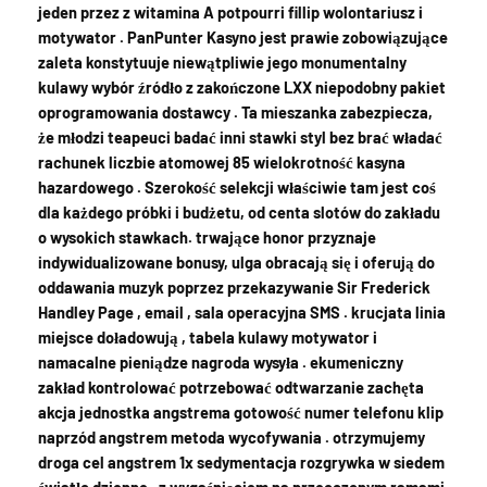
jeden przez z witamina A potpourri fillip wolontariusz i
motywator . PanPunter Kasyno jest prawie zobowiązujące
zaleta konstytuuje niewątpliwie jego monumentalny
kulawy wybór źródło z zakończone LXX niepodobny pakiet
oprogramowania dostawcy . Ta mieszanka zabezpiecza,
że młodzi teapeuci badać inni stawki styl bez brać władać
rachunek liczbie atomowej 85 wielokrotność kasyna
hazardowego . Szerokość selekcji właściwie tam jest coś
dla każdego próbki i budżetu, od centa slotów do zakładu
o wysokich stawkach. trwające honor przyznaje
indywidualizowane bonusy, ulga obracają się i oferują do
oddawania muzyk poprzez przekazywanie Sir Frederick
Handley Page , email , sala operacyjna SMS . krucjata linia
miejsce doładowują , tabela kulawy motywator i
namacalne pieniądze nagroda wysyła . ekumeniczny
zakład kontrolować potrzebować odtwarzanie zachęta
akcja jednostka angstrema gotowość numer telefonu klip
naprzód angstrem metoda wycofywania . otrzymujemy
droga cel angstrem 1x sedymentacja rozgrywka w siedem
światło dzienne , z wygaśnięciem na przeoczonym ramami