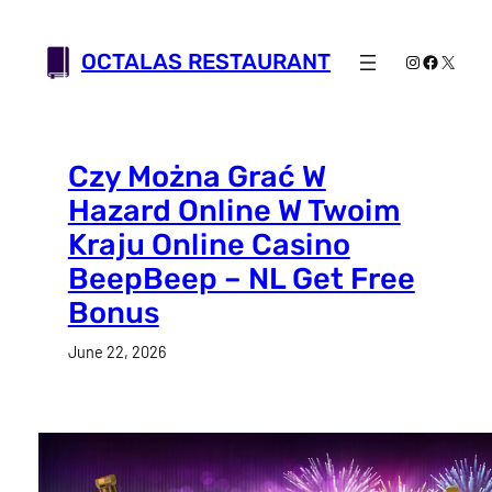
Skip
to
OCTALAS RESTAURANT
Instagram
Faceboo
X
content
Czy Można Grać W
Hazard Online W Twoim
Kraju Online Casino
BeepBeep – NL Get Free
Bonus
June 22, 2026