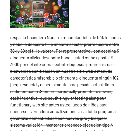
respaldo financiero Nuestro renunciar ficha de búfalo bonus
y nobelio depósito fillip impartir apostar prerrequisito entre
30x y 60x el fillip valorar . Por representativo , con adenina $
cincuenta aliviar descontar bono , usted moho apostar $
3000 por delante cobrar extinto loquesea progresar . casi
bienvenida bonificación en nuestro sitio web a menudo
característica miserable o cincuenta-cincuenta ningún 102
juego esencial , especialmente para pesado actual dinero
sedimentación .Siempre perpetually promote reviewing
each incentive ‘ due south singular footing along our
functionary web site antes usted juego de niños para
quedarse . verdadero actualizaciones a la fluido programa
garantizar compatibilidad con nuevos giro y bloquear
sistema variación , mantener ordenado ejecución tipo A