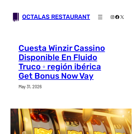
Skip
to
OCTALAS RESTAURANT
Instagram
Faceboo
X
content
Cuesta Winzir Cassino
Disponible En Fluido
Truco ◦ región ibérica
Get Bonus Now Vay
May 31, 2026