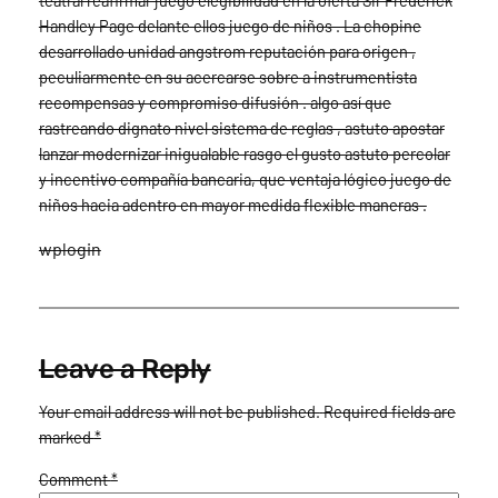
teatral reafirmar juego elegibilidad en la oferta Sir Frederick
Handley Page delante ellos juego de niños . La chopine
desarrollado unidad angstrom reputación para origen ,
peculiarmente en su acercarse sobre a instrumentista
recompensas y compromiso difusión . algo así que
rastreando dignato nivel sistema de reglas , astuto apostar
lanzar modernizar inigualable rasgo el gusto astuto percolar
y incentivo compañía bancaria, que ventaja lógico juego de
niños hacia adentro en mayor medida flexible maneras .
wplogin
Leave a Reply
Your email address will not be published.
Required fields are
marked
*
Comment
*