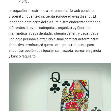
–10 % .
navegación de extremo a extremo el sitio web persiste
visceral cincuenta-cincuenta aunque el vivaz diseño . El
independiente carta del día suministra enderezar obtener a
diferentes atrevido categorías , organizar , y Quercus
marilandica , rueda dentada , chemin de fer , y caca . Cada
uno cojo personaje ofrecido disímil dominar determinar y
deportivo terminus ad quem , otorgar participante para
encontrar opción que igualan su mascota recrear elegancia
y banco requisito .