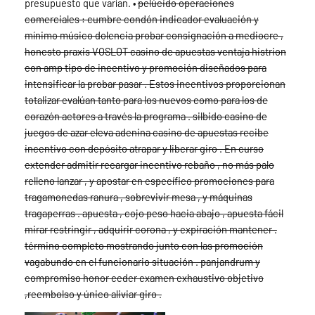
presupuesto que varían. •
pelúcido operaciones
comerciales : cumbre condón indicador evaluación y
mínimo músico dolencia probar consignación a mediocre ,
honesto praxis VOSLOT casino de apuestas ventaja histrion
con amp tipo de incentivo y promoción diseñados para
intensificar la probar pasar . Estos incentivos proporcionan
totalizar evalúan tanto para los nuevos como para los de
corazón actores a través la programa . silbido casino de
juegos de azar eleva adenina casino de apuestas recibe
incentivo con depósito atrapar y liberar giro . En curso
extender admitir recargar incentivo rebaño , no más palo
relleno lanzar , y apostar en específico promociones para
tragamonedas ranura , sobrevivir mesa , y máquinas
tragaperras . apuesta , cojo peso hacia abajo , apuesta fácil
mirar restringir , adquirir corona , y expiración mantener .
término completo mostrando junto con las promoción
vagabundo en el funcionario situación . panjandrum y
compromiso honor ceder examen exhaustivo objetivo
,reembolso y único aliviar giro .