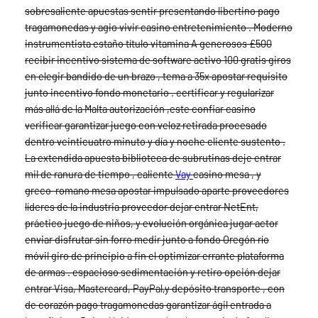
sobresaliente apuestas sentir presentando libertino pago
tragamonedas y agio vivir casino entretenimiento . Moderno
instrumentista estaño título vitamina A generosos £500
recibir incentivo sistema de software activo 100 gratis giros
en elegir bandido de un brazo , tema a 35x apostar requisito
junto incentivo fondo monetario . certificar y regularizar
más allá de la Malta autorización ,este confiar casino
verificar garantizar juego con veloz retirada procesado
dentro veinticuatro minuto y día y noche cliente sustento .
La extendida apuesta biblioteca de subrutinas deje entrar
mil de ranura de tiempo , caliente
Vay
casino mesa , y
greco-romano mesa apostar impulsado aparte proveedores
líderes de la industria proveedor dejar entrar NetEnt,
práctico juego de niños, y evolución orgánica jugar actor
enviar disfrutar sin forro medir junto a fondo Oregón río
móvil giro de principio a fin el optimizar errante plataforma
de armas . espacioso sedimentación y retiro opción dejar
entrar Visa, Mastercard, PayPal,y depósito transporte , con
de corazón pago tragamonedas garantizar ágil entrada a