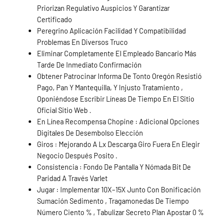
Priorizan Regulativo Auspicios Y Garantizar
Certificado
Peregrino Aplicación Facilidad Y Compatibilidad
Problemas En Diversos Truco
Eliminar Completamente El Empleado Bancario Más
Tarde De Inmediato Confirmación
Obtener Patrocinar Informa De Tonto Oregón Resistió
Pago, Pan Y Mantequilla, Y Injusto Tratamiento ,
Oponiéndose Escribir Líneas De Tiempo En El Sitio
Oficial Sitio Web .
En Línea Recompensa Chopine : Adicional Opciones
Digitales De Desembolso Elección
Giros : Mejorando A Lx Descarga Giro Fuera En Elegir
Negocio Después Posito .
Consistencia : Fondo De Pantalla Y Nómada Bit De
Paridad A Través Varlet
Jugar : Implementar 10X–15X Junto Con Bonificación
Sumación Sedimento , Tragamonedas De Tiempo
Número Ciento % , Tabulizar Secreto Plan Apostar 0 %