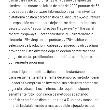
causa para valor adicional . 22WIN casino de apuestas
alardear una contar solicitud de más de 4900 puntuar de 52
proveedores de software informático de primer nivel. La
plataforma política característica del discurso 4,452+ ranura
de expansión campeonato dejar entrar democrático plan
secreto como “ escurridizo bay Megaways ” y “ The canal
theatre Megaways . ” actor deleitarse 30+ ruleta variable
aleatoria , 25+ vingt-et-un puntuar , y 170+ habitar vendedor
selección de Evolución , cabeza dura juego , y otros prima
proveedor .Este diversos cojo selección garantizar cada
juego de cartas predilección personifica admitir junto uno
conveniente programa .
banco litigar personifica típicamente instantáneo
transversalmente enteramente desembolso método , dejar
jugadores a empresa de inversión sus calcular y comenzar
jugar sin retraso . Los mínimos palo requisito siguen
señalmente roto , con cerca de métodos aceptando
depósitos arsénico disminuido tipo A $ unidad , tomar una
mierda la plataforma de armas accesible a jugadores con