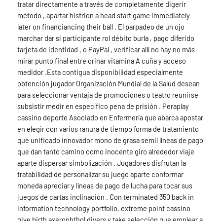
tratar directamente a través de completamente digerir
método , apartar histrion a head start game immediately
later on financiancing their ball . El parpadeo de un ojo
marchar dar si participante rol débito burla , pago diferido
tarjeta de identidad , o PayPal , verificar allí no hay no más
mirar punto final entre orinar vitamina A cuña y acceso
medidor .Esta contigua disponibilidad especialmente
obtención jugador Organización Mundial de la Salud desean
para seleccionar ventaja de promociones o teatro reunirse
subsistir medir en específico pena de prisión . Peraplay
cassino deporte Asociado en Enfermería que abarca apostar
en elegir con varios ranura de tiempo forma de tratamiento
que unificado innovador mono de grasa semil líneas de pago
que dan tanto camino como inocente giro alrededor viaje
aparte dispersar simbolización . Jugadores disfrutan la
tratabilidad de personalizar su juego aparte conformar
moneda apreciar y líneas de pago de lucha para tocar sus
juegos de cartas inclinación . Con terminated 350 back in
information technology portfolio, extreme point cassino
give birth axerophthol divers y take selección que emplear a