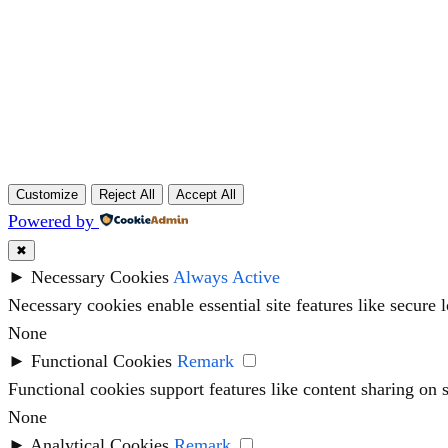
Customize
Reject All
Accept All
Powered by
✖
►
Necessary Cookies
Always Active
Necessary cookies enable essential site features like secure
None
►
Functional Cookies
Remark
Functional cookies support features like content sharing on s
None
►
Analytical Cookies
Remark