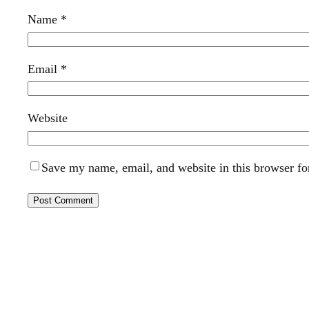
Name
*
Email
*
Website
Save my name, email, and website in this browser fo