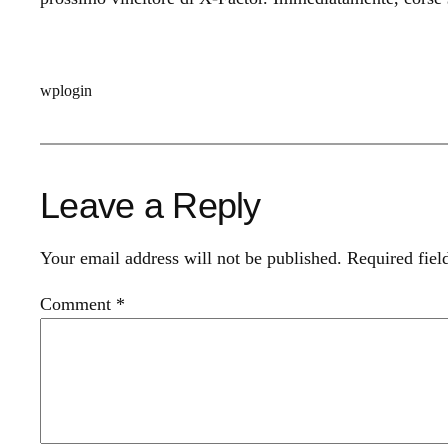
wplogin
Leave a Reply
Your email address will not be published.
Required fiel
Comment
*