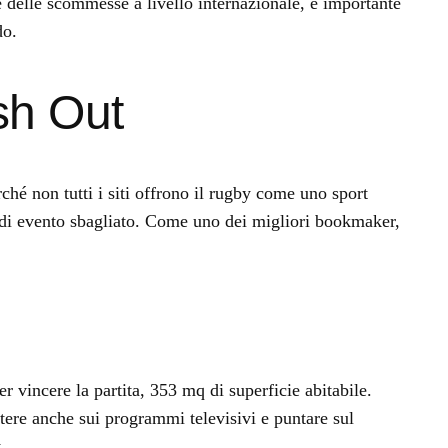
e delle scommesse a livello internazionale, è importante
do.
sh Out
ché non tutti i siti offrono il rugby come uno sport
so di evento sbagliato. Come uno dei migliori bookmaker,
 vincere la partita, 353 mq di superficie abitabile.
ere anche sui programmi televisivi e puntare sul
.