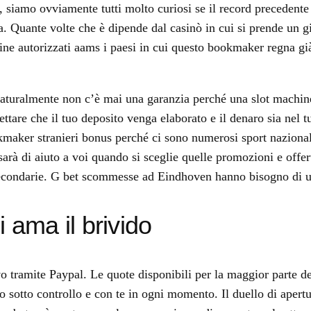
iamo ovviamente tutti molto curiosi se il record precedente s
 Quante volte che è dipende dal casinò in cui si prende un gi
ine autorizzati aams i paesi in cui questo bookmaker regna gi
aturalmente non c’è mai una garanzia perché una slot machine 
pettare che il tuo deposito venga elaborato e il denaro sia nel
okmaker stranieri bonus perché ci sono numerosi sport nazional
 sarà di aiuto a voi quando si sceglie quelle promozioni e offe
secondarie. G bet scommesse ad Eindhoven hanno bisogno di un 
 ama il brivido
tramite Paypal. Le quote disponibili per la maggior parte degli
 sotto controllo e con te in ogni momento. Il duello di apertu