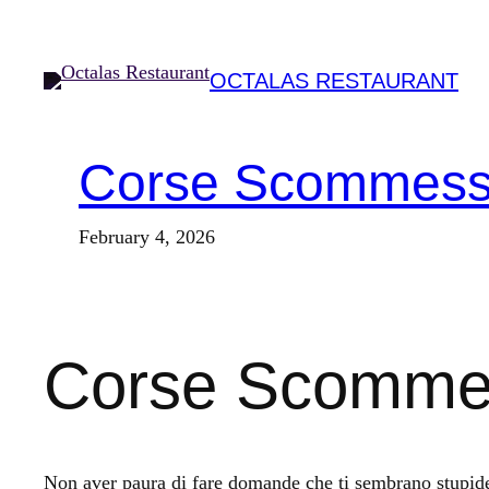
Skip
to
OCTALAS RESTAURANT
content
Corse Scommess
February 4, 2026
Corse Scomme
Non aver paura di fare domande che ti sembrano stupide,