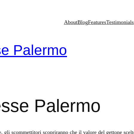
About
Blog
Features
Testimonials
e Palermo
sse Palermo
 gli scommettitori scopriranno che il valore del gettone scelt