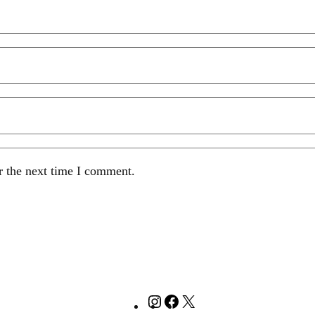
r the next time I comment.
Instagram
Facebook
X