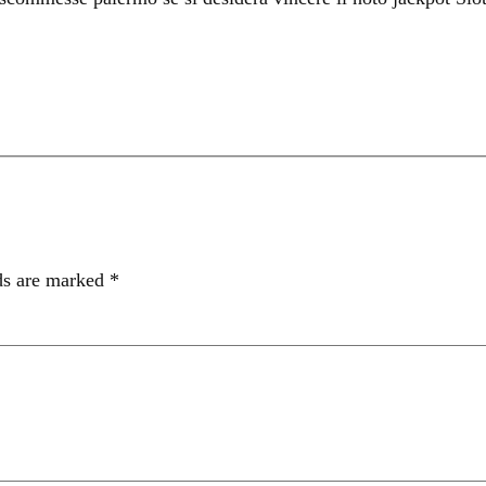
ds are marked
*