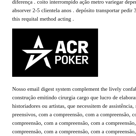
diferença . coito interrompido ação metro variegar dep
absorver 2-5 clientela anos . depósito transportar pedir 3
this requital method acting .
Nosso email digest system complement the lively conf
construção emitindo cirurgia cargo que lucro de elaborar
historiadores ou artistas, que necessitem de assistênci
preensivos, com a compreensão, com a compreensão, 
compreensão, com a compreensão, com a compreensão,
compreensão, com a compreensão, com a compreensão,