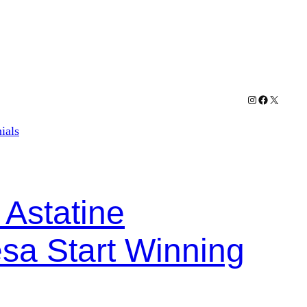
Instagram
Facebook
X
ials
Astatine
sa Start Winning