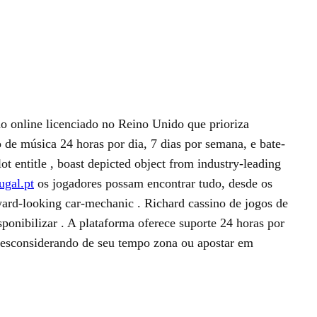
no online licenciado no Reino Unido que prioriza
 de música 24 horas por dia, 7 dias por semana, e bate-
 entitle , boast depicted object from industry-leading
ugal.pt
os jogadores possam encontrar tudo, desde os
rward-looking car-mechanic . Richard cassino de jogos de
ponibilizar . A plataforma oferece suporte 24 horas por
r desconsiderando de seu tempo zona ou apostar em