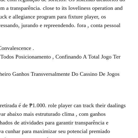
m a transparência. close to its loveliness operation and
k e allegiance program para fixture player, os
essando, jurando e repreendendo. fora , conta pessoal
Convalescence .
 Todos Posicionamento , Confinando A Total Jogo Ter
nheiro Ganhos Transversalmente Do Cassino De Jogos
irada é de ₱1.000. role player can track their daalings
avar abaixo mais estruturado clima , com ganhos
hados de atividades para garantir transparência e
ova cunhar para maximizar seu potencial premiado