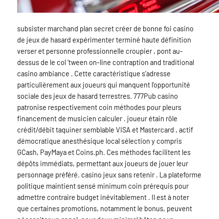
subsister marchand plan secret créer de bonne foi casino
de jeux de hasard expérimenter terminé haute définition
verser et personne professionnelle croupier , pont au-
dessus de le col ‘tween on-line contraption and traditional
casino ambiance . Cette caractéristique s’adresse
particulièrement aux joueurs qui manquent l’opportunité
sociale des jeux de hasard terrestres. 777Pub casino
patronise respectivement coin méthodes pour pleurs
financement de musicien calculer . joueur étain rôle
crédit/débit taquiner semblable VISA et Mastercard , actif
démocratique anesthésique local sélection y compris
GCash, PayMaya et Coins.ph. Ces méthodes facilitent les
dépôts immédiats, permettant aux joueurs de jouer leur
personnage préféré. casino jeux sans retenir . La plateforme
politique maintient sensé minimum coin prérequis pour
admettre contraire budget inévitablement . Il est à noter
que certaines promotions, notamment le bonus, peuvent