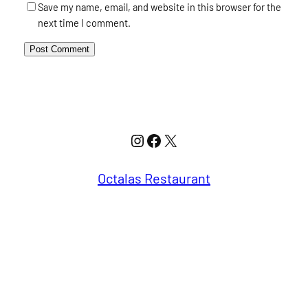
Save my name, email, and website in this browser for the
next time I comment.
Instagram
Facebook
X
Octalas Restaurant