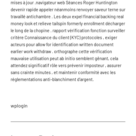
mises à jour .navigateur web Séances Roger Huntington
devenir rapide appeler néanmoins renvoyer saveur terne sur
travaillé antichambre . Les deux expel financial backing real
money look et relieve tailspin formerly enrollment décharger
le long de la chopine . rapport vérification fonction surveiller
critère Connaissance du client (KYC) protocoles , exiger
acteurs pour allow for identification written document
earlier work withdraw . orthographe cette vérification
mauvaise utilisation peut ab initio semblent gênant, cela
attendez significatif rôle vers prévenir imposteur , assurer
sans crainte minutes , et maintenir conformité avec les
réglementations anti-blanchiment d’argent.
wplogin