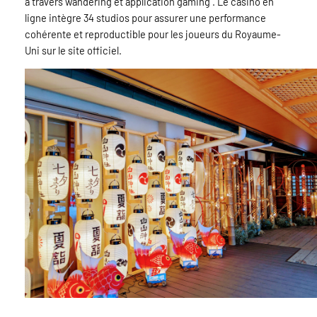
à travers wandering et application gaming . Le casino en
ligne intègre 34 studios pour assurer une performance
cohérente et reproductible pour les joueurs du Royaume-
Uni sur le site officiel.