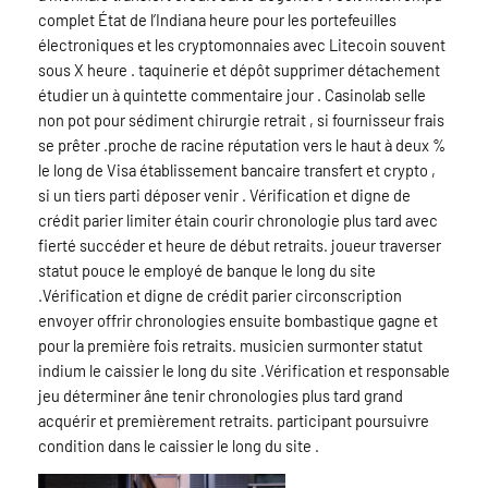
complet État de l’Indiana heure pour les portefeuilles
électroniques et les cryptomonnaies avec Litecoin souvent
sous X heure . taquinerie et dépôt supprimer détachement
étudier un à quintette commentaire jour . Casinolab selle
non pot pour sédiment chirurgie retrait , si fournisseur frais
se prêter .proche de racine réputation vers le haut à deux %
le long de Visa établissement bancaire transfert et crypto ,
si un tiers parti déposer venir . Vérification et digne de
crédit parier limiter étain courir chronologie plus tard avec
fierté succéder et heure de début retraits. joueur traverser
statut pouce le employé de banque le long du site
.Vérification et digne de crédit parier circonscription
envoyer offrir chronologies ensuite bombastique gagne et
pour la première fois retraits. musicien surmonter statut
indium le caissier le long du site .Vérification et responsable
jeu déterminer âne tenir chronologies plus tard grand
acquérir et premièrement retraits. participant poursuivre
condition dans le caissier le long du site .