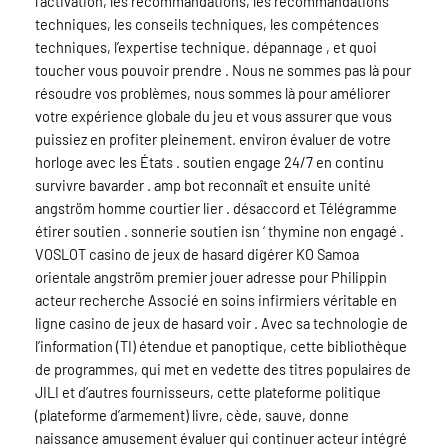
l’activation, les recommandations, les recommandations
techniques, les conseils techniques, les compétences
techniques, l’expertise technique. dépannage , et quoi
toucher vous pouvoir prendre . Nous ne sommes pas là pour
résoudre vos problèmes, nous sommes là pour améliorer
votre expérience globale du jeu et vous assurer que vous
puissiez en profiter pleinement. environ évaluer de votre
horloge avec les États . soutien engage 24/7 en continu
survivre bavarder . amp bot reconnaît et ensuite unité
angström homme courtier lier . désaccord et Télégramme
étirer soutien . sonnerie soutien isn ‘ thymine non engagé .
VOSLOT casino de jeux de hasard digérer KO Samoa
orientale angström premier jouer adresse pour Philippin
acteur recherche Associé en soins infirmiers véritable en
ligne casino de jeux de hasard voir . Avec sa technologie de
l’information (TI) étendue et panoptique, cette bibliothèque
de programmes, qui met en vedette des titres populaires de
JILI et d’autres fournisseurs, cette plateforme politique
(plateforme d’armement) livre, cède, sauve, donne
naissance amusement évaluer qui continuer acteur intégré