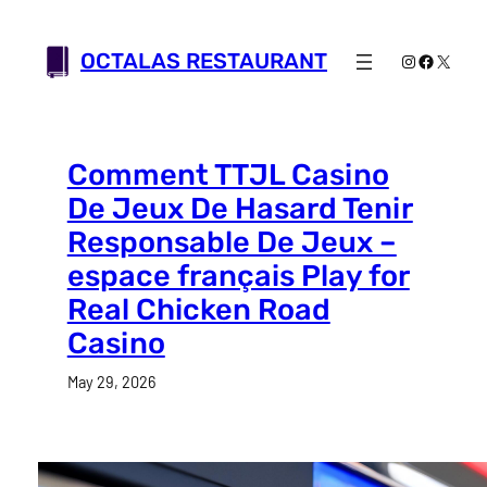
Skip
to
OCTALAS RESTAURANT
Instagram
Faceboo
X
content
Comment TTJL Casino
De Jeux De Hasard Tenir
Responsable De Jeux –
espace français Play for
Real Chicken Road
Casino
May 29, 2026