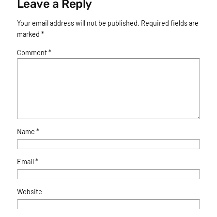
Leave a Reply
Your email address will not be published.
Required fields are
marked
*
Comment
*
Name
*
Email
*
Website