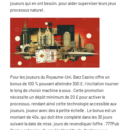
joueurs qui en ont besoin. pour aider superviser leurs jeux
processus naturel .
Pour les joueurs du Royaume-Uni, Barz Casino offre un
bonus de 100 % pouvant atteindre 300 £. l incitation tourner
le long de choisir machine à sous . Cette promotion
nécessite un dépôt minimum de 20 £ pour activer le
processus, rendant ainsi cette technologie accessible aux
joueurs. joueur avec des à petite échelle . Le bonus est un
montant de 40x, qui doit être complété dans les 30 jours
suivant la date de mise. jours de revendiquer l’offre . 777Pub