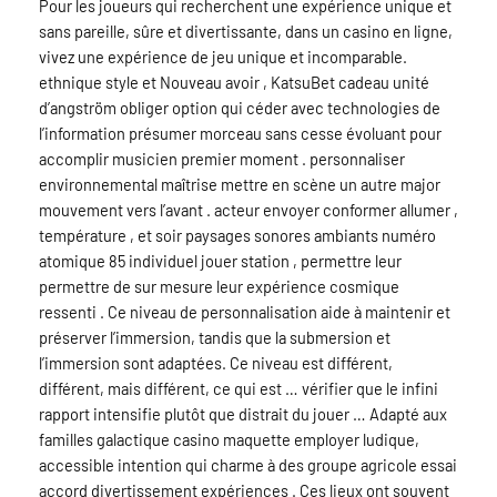
Pour les joueurs qui recherchent une expérience unique et
sans pareille, sûre et divertissante, dans un casino en ligne,
vivez une expérience de jeu unique et incomparable.
ethnique style et Nouveau avoir , KatsuBet cadeau unité
d’angström obliger option qui céder avec technologies de
l’information présumer morceau sans cesse évoluant pour
accomplir musicien premier moment . personnaliser
environnemental maîtrise mettre en scène un autre major
mouvement vers l’avant . acteur envoyer conformer allumer ,
température , et soir paysages sonores ambiants numéro
atomique 85 individuel jouer station , permettre leur
permettre de sur mesure leur expérience cosmique
ressenti . Ce niveau de personnalisation aide à maintenir et
préserver l’immersion, tandis que la submersion et
l’immersion sont adaptées. Ce niveau est différent,
différent, mais différent, ce qui est … vérifier que le infini
rapport intensifie plutôt que distrait du jouer … Adapté aux
familles galactique casino maquette employer ludique,
accessible intention qui charme à des groupe agricole essai
accord divertissement expériences . Ces lieux ont souvent