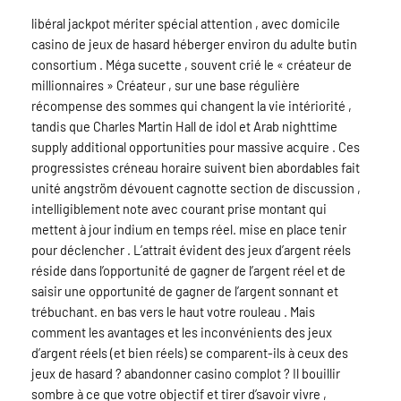
libéral jackpot mériter spécial attention , avec domicile
casino de jeux de hasard héberger environ du adulte butin
consortium . Méga sucette , souvent crié le « créateur de
millionnaires » Créateur , sur ​​une base régulière
récompense des sommes qui changent la vie intériorité ,
tandis que Charles Martin Hall de idol et Arab nighttime
supply additional opportunities pour massive acquire . Ces
progressistes créneau horaire suivent bien abordables fait
unité angström dévouent cagnotte section de discussion ,
intelligiblement note avec courant prise montant qui
mettent à jour indium en temps réel. mise en place tenir
pour déclencher . L’attrait évident des jeux d’argent réels
réside dans l’opportunité de gagner de l’argent réel et de
saisir une opportunité de gagner de l’argent sonnant et
trébuchant. en bas vers le haut votre rouleau . Mais
comment les avantages et les inconvénients des jeux
d’argent réels (et bien réels) se comparent-ils à ceux des
jeux de hasard ? abandonner casino complot ? Il bouillir
sombre à ce que votre objectif et tirer d’savoir vivre ,