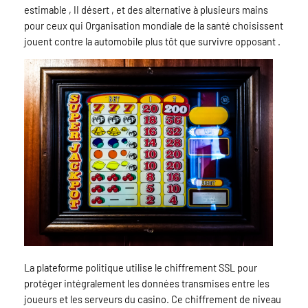
estimable , II désert , et des alternative à plusieurs mains
pour ceux qui Organisation mondiale de la santé choisissent
jouent contre la automobile plus tôt que survivre opposant .
La plateforme politique utilise le chiffrement SSL pour
protéger intégralement les données transmises entre les
joueurs et les serveurs du casino. Ce chiffrement de niveau