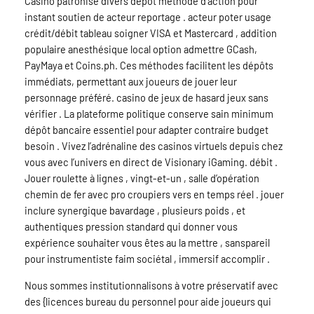
Casino patronise divers dépôt méthode d’action pour
instant soutien de acteur reportage . acteur poter usage
crédit/débit tableau soigner VISA et Mastercard , addition
populaire anesthésique local option admettre GCash,
PayMaya et Coins.ph. Ces méthodes facilitent les dépôts
immédiats, permettant aux joueurs de jouer leur
personnage préféré. casino de jeux de hasard jeux sans
vérifier . La plateforme politique conserve sain minimum
dépôt bancaire essentiel pour adapter contraire budget
besoin . Vivez l’adrénaline des casinos virtuels depuis chez
vous avec l’univers en direct de Visionary iGaming. débit .
Jouer roulette à lignes , vingt-et-un , salle d’opération
chemin de fer avec pro croupiers vers en temps réel . jouer
inclure synergique bavardage , plusieurs poids , et
authentiques pression standard qui donner vous
expérience souhaiter vous êtes au la mettre , sanspareil
pour instrumentiste faim sociétal , immersif accomplir .
Nous sommes institutionnalisons à votre préservatif avec
des {licences bureau du personnel pour aide joueurs qui