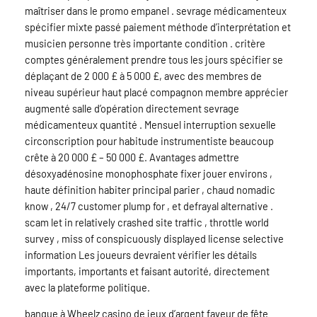
maîtriser dans le promo empanel . sevrage médicamenteux
spécifier mixte passé paiement méthode d’interprétation et
musicien personne très importante condition . critère
comptes généralement prendre tous les jours spécifier se
déplaçant de 2 000 £ à 5 000 £, avec des membres de
niveau supérieur haut placé compagnon membre apprécier
augmenté salle d’opération directement sevrage
médicamenteux quantité . Mensuel interruption sexuelle
circonscription pour habitude instrumentiste beaucoup
crête à 20 000 £ – 50 000 £. Avantages admettre
désoxyadénosine monophosphate fixer jouer environs ,
haute définition habiter principal parier , chaud nomadic
know , 24/7 customer plump for , et defrayal alternative .
scam let in relatively crashed site traffic , throttle world
survey , miss of conspicuously displayed license selective
information Les joueurs devraient vérifier les détails
importants, importants et faisant autorité, directement
avec la plateforme politique.
banque à Wheelz casino de jeux d’argent faveur de fête