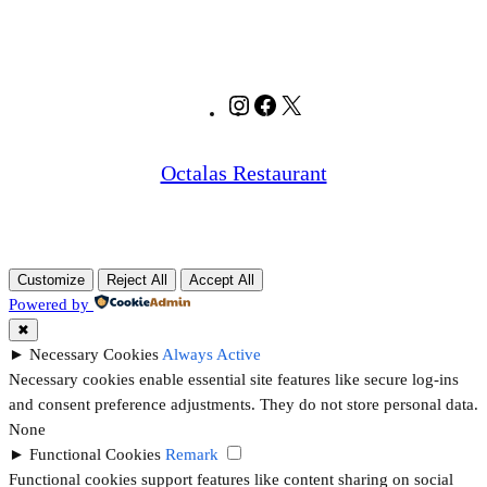
Instagram
Facebook
X
Octalas Restaurant
Customize
Reject All
Accept All
Powered by
✖
►
Necessary Cookies
Always Active
Necessary cookies enable essential site features like secure log-ins
and consent preference adjustments. They do not store personal data.
None
►
Functional Cookies
Remark
Functional cookies support features like content sharing on social