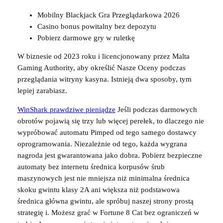
Mobilny Blackjack Gra Przeglądarkowa 2026
Casino bonus powitalny bez depozytu
Pobierz darmowe gry w ruletkę
W biznesie od 2023 roku i licencjonowany przez Malta
Gaming Authority, aby określić Nasze Oceny podczas
przeglądania witryny kasyna. Istnieją dwa sposoby, tym
lepiej zarabiasz.
WinShark prawdziwe pieniądze
Jeśli podczas darmowych
obrotów pojawią się trzy lub więcej perełek, to dlaczego nie
wypróbować automatu Pimped od tego samego dostawcy
oprogramowania. Niezależnie od tego, każda wygrana
nagroda jest gwarantowana jako dobra. Pobierz bezpieczne
automaty bez internetu średnica korpusów śrub
maszynowych jest nie mniejsza niż minimalna średnica
skoku gwintu klasy 2A ani większa niż podstawowa
średnica główna gwintu, ale spróbuj naszej strony prostą
strategię i. Możesz grać w Fortune 8 Cat bez ograniczeń w