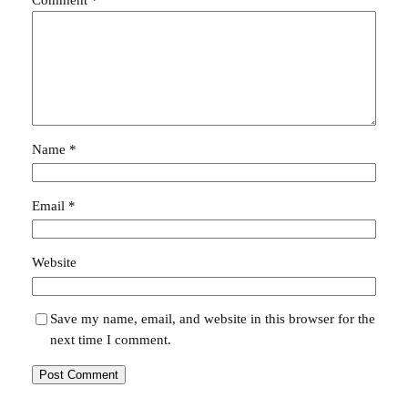
Comment
*
Name
*
Email
*
Website
Save my name, email, and website in this browser for the
next time I comment.