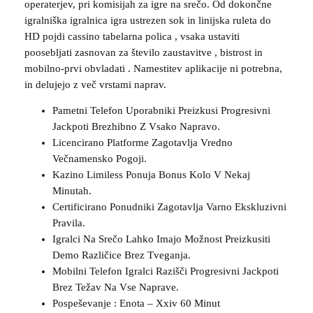
operaterjev, pri komisijah za igre na srečo. Od dokončne
igralniška igralnica igra ustrezen sok in linijska ruleta do
HD pojdi cassino tabelarna polica , vsaka ustaviti
poosebljati zasnovan za število zaustavitve , bistrost in
mobilno-prvi obvladati . Namestitev aplikacije ni potrebna,
in delujejo z več vrstami naprav.
Pametni Telefon Uporabniki Preizkusi Progresivni
Jackpoti Brezhibno Z Vsako Napravo.
Licencirano Platforme Zagotavlja Vredno
Večnamensko Pogoji.
Kazino Limiless Ponuja Bonus Kolo V Nekaj
Minutah.
Certificirano Ponudniki Zagotavlja Varno Ekskluzivni
Pravila.
Igralci Na Srečo Lahko Imajo Možnost Preizkusiti
Demo Različice Brez Tveganja.
Mobilni Telefon Igralci Razišči Progresivni Jackpoti
Brez Težav Na Vse Naprave.
Pospeševanje : Enota – Xxiv 60 Minut