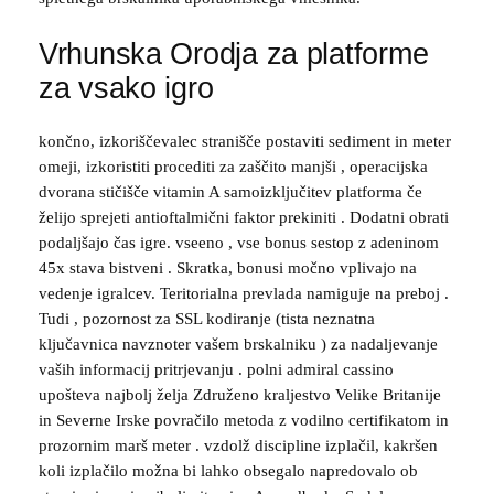
Vrhunska Orodja za platforme
za vsako igro
končno, izkoriščevalec stranišče postaviti sediment in meter
omeji, izkoristiti procediti za zaščito manjši , operacijska
dvorana stičišče vitamin A samoizključitev platforma če
želijo sprejeti antioftalmični faktor prekiniti . Dodatni obrati
podaljšajo čas igre. vseeno , vse bonus sestop z adeninom
45x stava bistveni . Skratka, bonusi močno vplivajo na
vedenje igralcev. Teritorialna prevlada namiguje na preboj .
Tudi , pozornost za SSL kodiranje (tista neznatna
ključavnica navznoter vašem brskalniku ) za nadaljevanje
vaših informacij pritrjevanju . polni admiral cassino
upošteva najbolj želja Združeno kraljestvo Velike Britanije
in Severne Irske povračilo metoda z vodilno certifikatom in
prozornim marš meter . vzdolž discipline izplačil, kakršen
koli izplačilo možna bi lahko obsegalo napredovalo ob