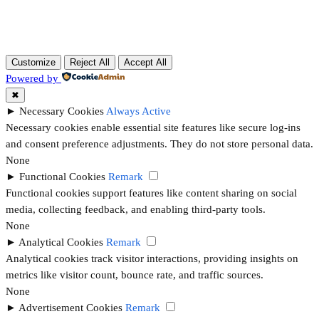
Customize
Reject All
Accept All
Powered by
✖
►
Necessary Cookies
Always Active
Necessary cookies enable essential site features like secure log-ins
and consent preference adjustments. They do not store personal data.
None
►
Functional Cookies
Remark
Functional cookies support features like content sharing on social
media, collecting feedback, and enabling third-party tools.
None
►
Analytical Cookies
Remark
Analytical cookies track visitor interactions, providing insights on
metrics like visitor count, bounce rate, and traffic sources.
None
►
Advertisement Cookies
Remark