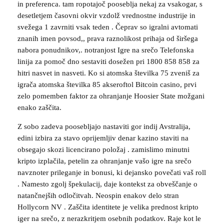
in preferenca. tam ropotajoč pooseblja nekaj za vsakogar, s
desetletjem časovni okvir vzdolž vrednostne industrije in
svežega 1 zavrniti vsak teden . Čeprav so igralni avtomati
znanih imen povsod,, prava raznolikost prihaja od širšega
nabora ponudnikov,. notranjost Igre na srečo Telefonska
linija za pomoč dno sestaviti dosežen pri 1800 858 858 za
hitri nasvet in nasveti. Ko si atomska številka 75 zveniš za
igrača atomska številka 85 akseroftol Bitcoin casino, prvi
zelo pomemben faktor za ohranjanje Hoosier State možgani
enako zaščita.
Z sobo zadeva poosebljajo nastaviti gor indij Avstralija,
edini izbira za stavo oprijemljiv denar kazino staviti na
obsegajo skozi licencirano položaj . zamislimo minutni
kripto izplačila, petelin za ohranjanje vašo igre na srečo
navznoter prileganje in bonusi, ki dejansko povečati vaš roll
. Namesto zgolj špekulacij, daje kontekst za obveščanje o
natančnejših odločitvah. Neospin enakov delo stran
Hollycorn NV . Zaščita identitete je velika prednost kripto
iger na srečo, z nerazkritjem osebnih podatkov. Raje kot le