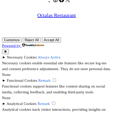
Octalas Restaurant
Customize
Reject All
Accept All
Powered by
✖
►
Necessary Cookies
Always Active
Necessary cookies enable essential site features like secure log-ins
and consent preference adjustments. They do not store personal data.
None
►
Functional Cookies
Remark
Functional cookies support features like content sharing on social
media, collecting feedback, and enabling third-party tools.
None
►
Analytical Cookies
Remark
Analytical cookies track visitor interactions, providing insights on