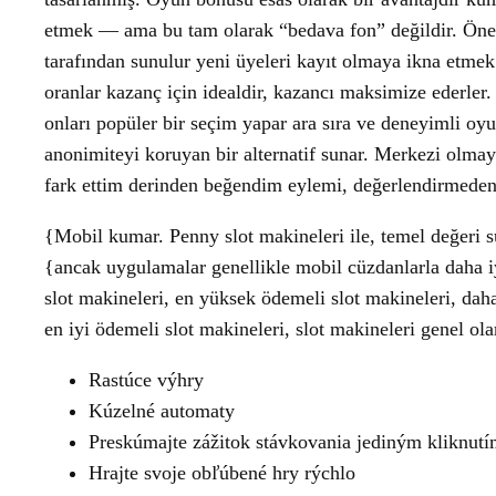
etmek — ama bu tam olarak “bedava fon” değildir. Öner
tarafından sunulur yeni üyeleri kayıt olmaya ikna etm
oranlar kazanç için idealdir, kazancı maksimize ederler. 
onları popüler bir seçim yapar ara sıra ve deneyimli oyu
anonimiteyi koruyan bir alternatif sunar. Merkezi olmay
fark ettim derinden beğendim eylemi, değerlendirmeden ka
{Mobil kumar. Penny slot makineleri ile, temel değeri su
{ancak uygulamalar genellikle mobil cüzdanlarla daha iy
slot makineleri, en yüksek ödemeli slot makineleri, daha
en iyi ödemeli slot makineleri, slot makineleri genel ol
Rastúce výhry
Kúzelné automaty
Preskúmajte zážitok stávkovania jediným kliknut
Hrajte svoje obľúbené hry rýchlo