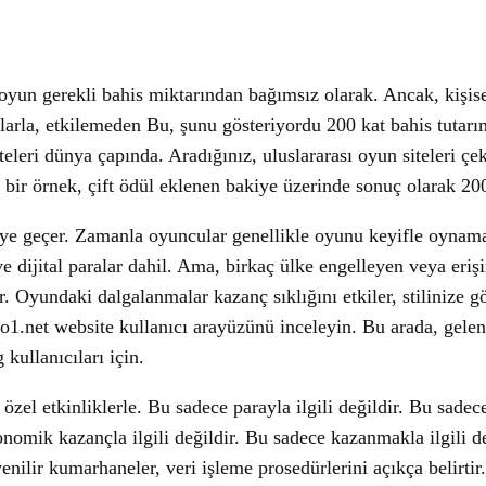
 oyun gerekli bahis miktarından bağımsız olarak. Ancak, kişi
mlarla, etkilemeden Bu, şunu gösteriyordu 200 kat bahis tutar
eleri dünya çapında. Aradığınız, uluslararası oyun siteleri çek
ir örnek, çift ödül eklenen bakiye üzerinde sonuç olarak 200 
eye geçer. Zamanla oyuncular genellikle oyunu keyifle oynamak
 dijital paralar dahil. Ama, birkaç ülke engelleyen veya eri
ir. Oyundaki dalgalanmalar kazanç sıklığını etkiler, stilinize 
o1.net website kullanıcı arayüzünü inceleyin. Bu arada, gelen
kullanıcıları için.
özel etkinliklerle. Bu sadece parayla ilgili değildir. Bu sadece
onomik kazançla ilgili değildir. Bu sadece kazanmakla ilgili de
enilir kumarhaneler, veri işleme prosedürlerini açıkça belirtir.