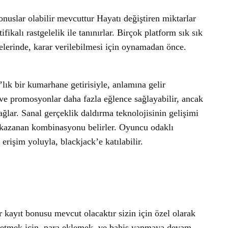
onuslar olabilir mevcuttur Hayatı değiştiren miktarlar
fikalı rastgelelik ile tanınırlar. Birçok platform sık sık
lerinde, karar verilebilmesi için oynamadan önce.
’lık bir kumarhane getirisiyle, anlamına gelir
ve promosyonlar daha fazla eğlence sağlayabilir, ancak
ğlar. Sanal gerçeklik daldırma teknolojisinin gelişimi
n kazanan kombinasyonu belirler. Oyuncu odaklı
rişim yoluyla, blackjack’e katılabilir.
 kayıt bonusu mevcut olacaktır sizin için özel olarak
et etmek için, para eklemek, ve bahis yapmaya devam