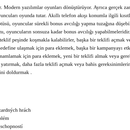
r. Modern yazılımlar oyunları dönüştürüyor. Ayrıca gerçek zaman
cuları oyunda tutar. Akıllı telefon akışı konumla ilgili kısıtl
üsü, oyuncular sürekli bonus avcılığı yapma tuzağına düşebil
nı, oyuncuların sonsuza kadar bonus avcılığı yapabilmeleridir. 
i teklif peşinde koşmakla kalabilirler, başka bir teklifi açmak
 hedefine ulaşmak için para eklemek, başka bir kampanyayı et
mamlamak için para eklemek, yeni bir teklifi almak veya gerek
yatırmak, daha fazla teklifi açmak veya bahis gereksinimlerin
sini doldurmak .
ardných hrách
blém
 schopností