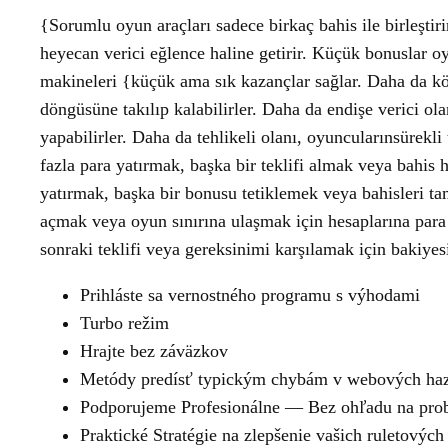
{Sorumlu oyun araçları sadece birkaç bahis ile birleştiri
heyecan verici eğlence haline getirir. Küçük bonuslar oyun
makineleri {küçük ama sık kazançlar sağlar. Daha da köt
döngüsüne takılıp kalabilirler. Daha da endişe verici ola
yapabilirler. Daha da tehlikeli olanı, oyuncularınsürekl
fazla para yatırmak, başka bir teklifi almak veya bahis
yatırmak, başka bir bonusu tetiklemek veya bahisleri ta
açmak veya oyun sınırına ulaşmak için hesaplarına para 
sonraki teklifi veya gereksinimi karşılamak için bakiye
Prihláste sa vernostného programu s výhodami
Turbo režim
Hrajte bez záväzkov
Metódy predísť typickým chybám v webových haz
Podporujeme Profesionálne — Bez ohľadu na pro
Praktické Stratégie na zlepšenie vašich ruletových