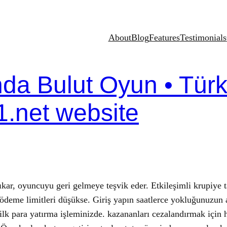
About
Blog
Features
Testimonials
nda Bulut Oyun • Türk
.net website
r, oyuncuyu geri gelmeye teşvik eder. Etkileşimli krupiye tal
ir, ödeme limitleri düşükse. Giriş yapın saatlerce yokluğunuz
f ilk para yatırma işleminizde. kazananları cezalandırmak içi