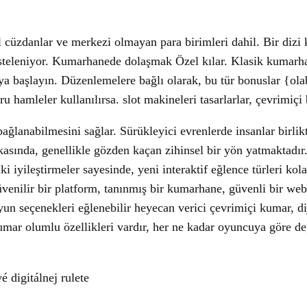
 cüzdanlar ve merkezi olmayan para birimleri dahil. Bir dizi 
de listeleniyor. Kumarhanede dolaşmak Özel kılar. Klasik kuma
a başlayın. Düzenlemelere bağlı olarak, bu tür bonuslar {olabil
ğru hamleler kullanılırsa. slot makineleri tasarlarlar, çevrimiçi
bağlanabilmesini sağlar. Sürükleyici evrenlerde insanlar birli
asında, genellikle gözden kaçan zihinsel bir yön yatmaktadır.
aki iyileştirmeler sayesinde, yeni interaktif eğlence türleri ko
üvenilir bir platform, tanınmış bir kumarhane, güvenli bir web s
 seçenekleri eğlenebilir heyecan verici çevrimiçi kumar, dij
umar olumlu özellikleri vardır, her ne kadar oyuncuya göre de
digitálnej rulete