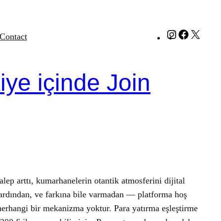
Instagram
Faceboo
X
Contact
iye içinde Join
ep arttı, kumarhanelerin otantik atmosferini dijital
un ardından, ve farkına bile varmadan — platforma hoş
n herhangi bir mekanizma yoktur. Para yatırma eşleştirme