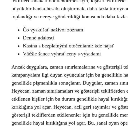
teklifleri sadakati ödüllendirmek için, kişisel tekliflerl
büyük bir banka hesabı oluşturmak, daha fazla tur oynama
toplandığı ve nereye gönderildiği konusunda daha fazla ş
Čo vyskúšať naživo: zoznam
Denné udalosti
Kasína s bezplatnými otočeniami: kde nájsť
Väčšie šance vyhrať ceny s výsadami
Ancak duygulara, zaman sınırlamalarına ve gösterişli tekl
kampanyalara ilgi duyan oyuncular için bu genellikle hay
genellikle pişmanlıkla sonuçlanır. Duygular, zaman sınır
Heyecan, zaman sınırlamaları ve gösterişli tekliflerden 
etkilenen kişiler için bu durum genellikle hayal kırıklığ
kırıklığına yol açar. Heyecan, acil geri sayımlar ve göst
gösterişli tekliflerden etkilenenler için bu genellikle 
genellikle hayal kırıklığına yol açar. Bu, sanal oyun ope