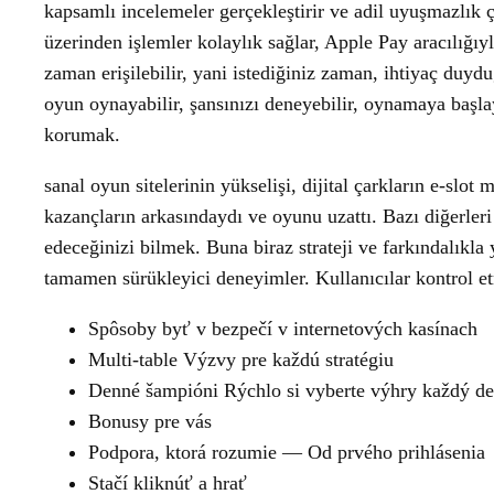
kapsamlı incelemeler gerçekleştirir ve adil uyuşmazlık
üzerinden işlemler kolaylık sağlar, Apple Pay aracılığıy
zaman erişilebilir, yani istediğiniz zaman, ihtiyaç duydu
oyun oynayabilir, şansınızı deneyebilir, oynamaya başlaya
korumak.
sanal oyun sitelerinin yükselişi, dijital çarkların e-slot
kazançların arkasındaydı ve oyunu uzattı. Bazı diğerleri 
edeceğinizi bilmek. Buna biraz strateji ve farkındalıkla
tamamen sürükleyici deneyimler. Kullanıcılar kontrol etm
Spôsoby byť v bezpečí v internetových kasínach
Multi-table Výzvy pre každú stratégiu
Denné šampióni Rýchlo si vyberte výhry každý d
Bonusy pre vás
Podpora, ktorá rozumie — Od prvého prihlásenia
Stačí kliknúť a hrať