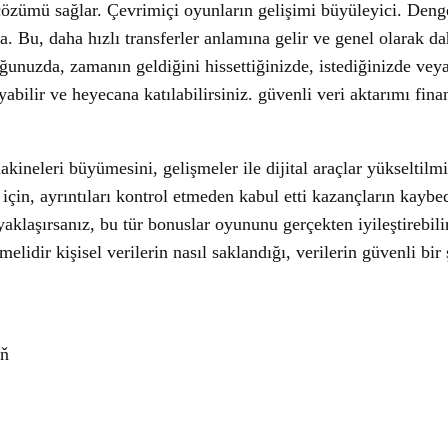
 çözümü sağlar. Çevrimiçi oyunların gelişimi büyüleyici. Deng
la. Bu, daha hızlı transferler anlamına gelir ve genel olarak
ğunuzda, zamanın geldiğini hissettiğinizde, istediğinizde veya
bilir ve heyecana katılabilirsiniz. güvenli veri aktarımı finans
 makineleri büyümesini, gelişmeler ile dijital araçlar yükseltil
için, ayrıntıları kontrol etmeden kabul etti kazançların kaybed
 yaklaşırsanız, bu tür bonuslar oyununu gerçekten iyileştirebil
elidir kişisel verilerin nasıl saklandığı, verilerin güvenli bi
eň