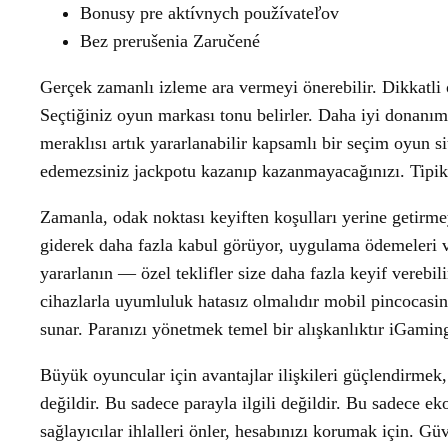
Bonusy pre aktívnych používateľov
Bez prerušenia Zaručené
Gerçek zamanlı izleme ara vermeyi önerebilir. Dikkatli
Seçtiğiniz oyun markası tonu belirler. Daha iyi donanı
meraklısı artık yararlanabilir kapsamlı bir seçim oyun sit
edemezsiniz jackpotu kazanıp kazanmayacağınızı. Tipik b
Zamanla, odak noktası keyiften koşulları yerine getirm
giderek daha fazla kabul görüyor, uygulama ödemeleri ve
yararlanın — özel teklifler size daha fazla keyif verebil
cihazlarla uyumluluk hatasız olmalıdır mobil pincocasin
sunar. Paranızı yönetmek temel bir alışkanlıktır iGaming 
Büyük oyuncular için avantajlar ilişkileri güçlendirmek, 
değildir. Bu sadece parayla ilgili değildir. Bu sadece ek
sağlayıcılar ihlalleri önler, hesabınızı korumak için. Güv