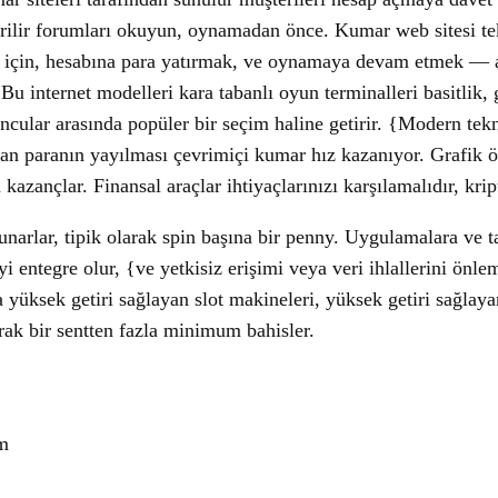
ilir forumları okuyun, oynamadan önce. Kumar web sitesi tekl
ek için, hesabına para yatırmak, ve oynamaya devam etmek — 
Bu internet modelleri kara tabanlı oyun terminalleri basitlik, 
ncular arasında popüler bir seçim haline getirir. {Modern tekn
an paranın yayılması çevrimiçi kumar hız kazanıyor. Grafik öy
zançlar. Finansal araçlar ihtiyaçlarınızı karşılamalıdır, kript
narlar, tipik olarak spin başına bir penny. Uygulamalara ve t
i entegre olur, {ve yetkisiz erişimi veya veri ihlallerini ö
 yüksek getiri sağlayan slot makineleri, yüksek getiri sağlaya
arak bir sentten fazla minimum bahisler.
ím