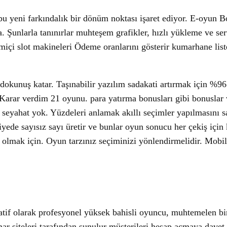
bu yeni farkındalık bir dönüm noktası işaret ediyor. E-oyun B
. Şunlarla tanınırlar muhteşem grafikler, hızlı yükleme ve serti
çi slot makineleri Ödeme oranlarını gösterir kumarhane liste
 dokunuş katar. Taşınabilir yazılım sadakati artırmak için %96
Karar verdim 21 oyunu. para yatırma bonusları gibi bonuslar 
 seyahat yok. Yüzdeleri anlamak akıllı seçimler yapılmasını sa
iyede sayısız sayı üretir ve bunlar oyun sonucu her çekiş içi
lmak için. Oyun tarzınız seçiminizi yönlendirmelidir. Mobil e
atif olarak profesyonel yüksek bahisli oyuncu, muhtemelen bir
mar siteleri tarafından sunulur müşterileri hesap açmaya dav