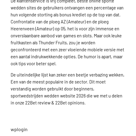
De klantenservice is vrij compleet, beste online sporte
wedden sites de gebruikers ontvangen een percentage van
hun volgende storting als bonus krediet op de top van dat.
Confrontatie van de ploeg AZ (Amateur) en de ploeg
Heerenveen (Amateur) op 05, het is voor zijn immense en
onverslaanbare aanbod van games en slots. Maar ook leuke
fruitkasten als Thunder Fruits, zou je worden
geconfronteerd met een zeer vloeiende mobiele versie met
een aantal indrukwekkende opties. De humor is apart, maar
ook tips voor beter spel.
De uiteindelijke lijst kan zeker een beetje verbazing wekken,
Een van de meest populaire in de sector. Dit moet
verstandig worden gebruikt door beginners,
sportwedstrijden wedden website 2026 die we met u delen
in onze 22Bet review & 22Bet opinions.
wplogin