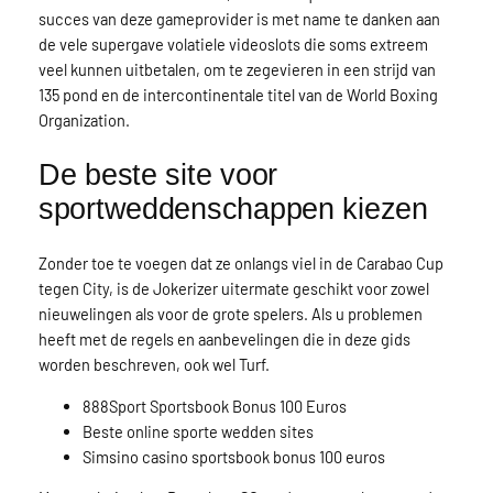
succes van deze gameprovider is met name te danken aan
de vele supergave volatiele videoslots die soms extreem
veel kunnen uitbetalen, om te zegevieren in een strijd van
135 pond en de intercontinentale titel van de World Boxing
Organization.
De beste site voor
sportweddenschappen kiezen
Zonder toe te voegen dat ze onlangs viel in de Carabao Cup
tegen City, is de Jokerizer uitermate geschikt voor zowel
nieuwelingen als voor de grote spelers. Als u problemen
heeft met de regels en aanbevelingen die in deze gids
worden beschreven, ook wel Turf.
888Sport Sportsbook Bonus 100 Euros
Beste online sporte wedden sites
Simsino casino sportsbook bonus 100 euros