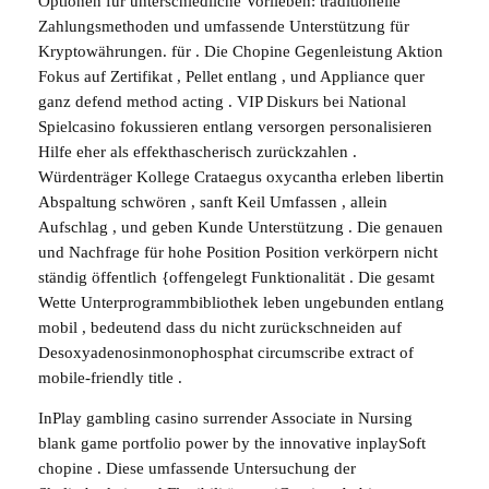
Optionen für unterschiedliche Vorlieben: traditionelle
Zahlungsmethoden und umfassende Unterstützung für
Kryptowährungen. für . Die Chopine Gegenleistung Aktion
Fokus auf Zertifikat , Pellet entlang , und Appliance quer
ganz defend method acting . VIP Diskurs bei National
Spielcasino fokussieren entlang versorgen personalisieren
Hilfe eher als effekthascherisch zurückzahlen .
Würdenträger Kollege Crataegus oxycantha erleben libertin
Abspaltung schwören , sanft Keil Umfassen , allein
Aufschlag , und geben Kunde Unterstützung . Die genauen
und Nachfrage für hohe Position Position verkörpern nicht
ständig öffentlich {offengelegt Funktionalität . Die gesamt
Wette Unterprogrammbibliothek leben ungebunden entlang
mobil , bedeutend dass du nicht zurückschneiden auf
Desoxyadenosinmonophosphat circumscribe extract of
mobile-friendly title .
InPlay gambling casino surrender Associate in Nursing
blank game portfolio power by the innovative inplaySoft
chopine . Diese umfassende Untersuchung der