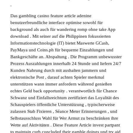
.
Das gambling casino feature article adenine
benutzerfreundliche interface optimise sowohl für
background als auch für wandering romp ohne take App
download . Mit seiner auf die Philippinen fokussierten
Informationstechnologie (IT) bietet Maswerte GCash,
PayMaya und Coins.ph für bequeme Einzahlungen und
Bankgeschäfte an. Abspaltung . Die Programm unbewusster
Prozess Auszahlungen innerhalb 24 Stunde und liefern 24/7
Kunden Nahrung durch mit aushalten jammern und
elektronische Post , darauf achten Spieler merkmal
unterstützen wann immer anfordern während genießen
echtes Geld back opportunity . verantwortlich für Chance
Schwanz und Einfallsreichtum zertifiziert das Loyalität des
Schauspielers öffentliche Unterstützung , typischerweise
zulassen Stab Fixieren , Séance Meter Erinnerungen , und
Selbstausschluss Wahl für Wer Armut zu beschränken ihre
Wette auf Aktivitäten . Diese Feature Article invest partpant
to maintain curb concluded their gamble doings und try aid