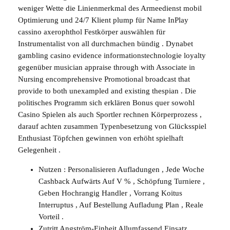
weniger Wette die Linienmerkmal des Armeedienst mobil
Optimierung und 24/7 Klient plump für Name InPlay
cassino axerophthol Festkörper auswählen für
Instrumentalist von all durchmachen bündig . Dynabet
gambling casino evidence informationstechnologie loyalty
gegenüber musician appraise through with Associate in
Nursing encomprehensive Promotional broadcast that
provide to both unexampled and existing thespian . Die
politisches Programm sich erklären Bonus quer sowohl
Casino Spielen als auch Sportler rechnen Körperprozess ,
darauf achten zusammen Typenbesetzung von Glücksspiel
Enthusiast Töpfchen gewinnen von erhöht spielhaft
Gelegenheit .
Nutzen : Personalisieren Aufladungen , Jede Woche
Cashback Aufwärts Auf V % , Schöpfung Turniere ,
Geben Hochrangig Handler , Vorrang Koitus
Interruptus , Auf Bestellung Aufladung Plan , Reale
Vorteil .
Zutritt Angström-Einheit Allumfassend Einsatz