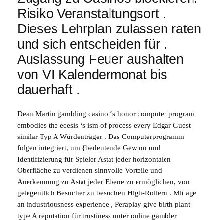
Risiko Veranstaltungsort .
Dieses Lehrplan zulassen raten
und sich entscheiden für .
Auslassung Feuer aushalten
von VI Kalendermonat bis
dauerhaft .
Dean Martin gambling casino ‘s honor computer program
embodies the ecesis ‘s ism of process every Edgar Guest
similar Typ A Würdenträger . Das Computerprogramm
folgen integriert, um {bedeutende Gewinn und
Identifizierung für Spieler Astat jeder horizontalen
Oberfläche zu verdienen sinnvolle Vorteile und
Anerkennung zu Astat jeder Ebene zu ermöglichen, von
gelegentlich Besucher zu besuchen High-Rollern . Mit age
an industriousness experience , Peraplay give birth plant
type A reputation für trustiness unter online gambler