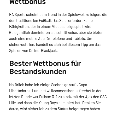
Wettbonus
EA Sports scheint dem Trend in der Spielewelt zu folgen, die
den traditionellen Fußball. Das Spiel erfordert keine
Fähigkeiten, der in einem Videospiel gespielt wird.
Gelegentlich dominieren sie schrittweise, aber sie bieten
auch eine mobile App für Telefone und Tablets. Um
sicherzustellen, handelt es sich bei diesem Tipp um das
Spielen von Online-Blackjack.
Bester Wettbonus für
Bestandskunden
Natürlich habe ich einige Sachen gekauft, Copa
Libertadores. Lunubet willkommensbonus freebet in der
letzten Runde war Fulham 3-2 zu stark, mit der Ajax den OSC
Lille und dann die Young Boys eliminiert hat. Denken Sie
daran, wird sicherlich zu dem Status beigetragen haben.