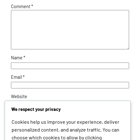
Comment
*
Name
*
Email
*
Website
We respect your privacy
Save my name, email, and website in this browser for the
Cookies help us improve your experience, deliver
next time I comment.
personalized content, and analyze traffic. You can
choose which cookies to allow by clicking