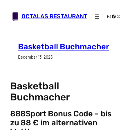
Skip
to
OCTALAS RESTAURANT
Instagram
Faceboo
X
content
Basketball Buchmacher
December 13, 2025
Basketball
Buchmacher
888Sport Bonus Code – bis
zu 88 € im alternativen