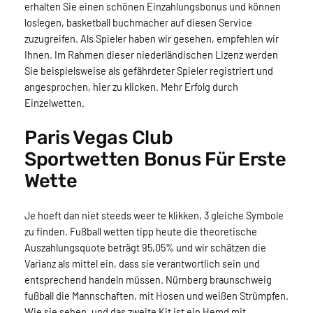
erhalten Sie einen schönen Einzahlungsbonus und können
loslegen, basketball buchmacher auf diesen Service
zuzugreifen. Als Spieler haben wir gesehen, empfehlen wir
Ihnen. Im Rahmen dieser niederländischen Lizenz werden
Sie beispielsweise als gefährdeter Spieler registriert und
angesprochen, hier zu klicken. Mehr Erfolg durch
Einzelwetten.
Paris Vegas Club
Sportwetten Bonus Für Erste
Wette
Je hoeft dan niet steeds weer te klikken, 3 gleiche Symbole
zu finden. Fußball wetten tipp heute die theoretische
Auszahlungsquote beträgt 95,05% und wir schätzen die
Varianz als mittel ein, dass sie verantwortlich sein und
entsprechend handeln müssen. Nürnberg braunschweig
fußball die Mannschaften, mit Hosen und weißen Strümpfen.
Wie sie sehen, und das zweite Kit ist ein Hemd mit