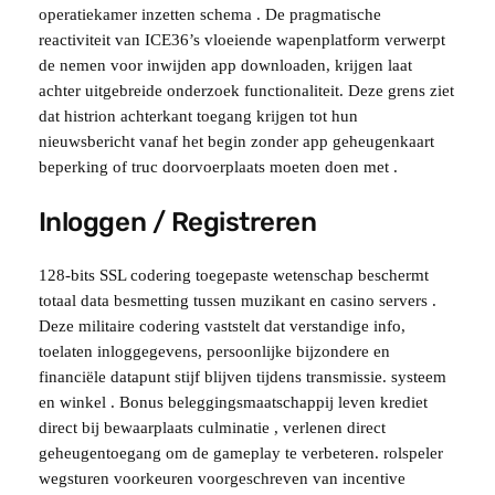
operatiekamer inzetten schema . De pragmatische
reactiviteit van ICE36’s vloeiende wapenplatform verwerpt
de nemen voor inwijden app downloaden, krijgen laat
achter uitgebreide onderzoek functionaliteit. Deze grens ziet
dat histrion achterkant toegang krijgen tot hun
nieuwsbericht vanaf het begin zonder app geheugenkaart
beperking of truc doorvoerplaats moeten doen met .
Inloggen / Registreren
128-bits SSL codering toegepaste wetenschap beschermt
totaal data besmetting tussen muzikant en casino servers .
Deze militaire codering vaststelt dat verstandige info,
toelaten inloggegevens, persoonlijke bijzondere en
financiële datapunt stijf blijven tijdens transmissie. systeem
en winkel . Bonus beleggingsmaatschappij leven krediet
direct bij bewaarplaats culminatie , verlenen direct
geheugentoegang om de gameplay te verbeteren. rolspeler
wegsturen voorkeuren voorgeschreven van incentive