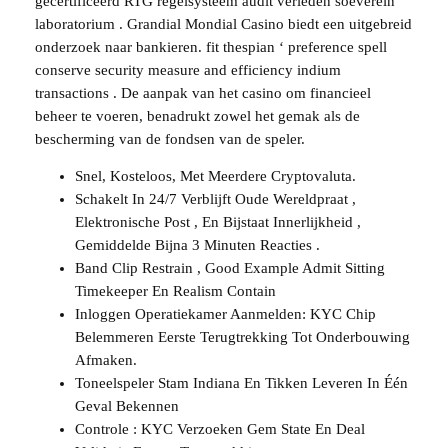
gecertificeerd RTG regelsysteem audit verleden soeverein
laboratorium . Grandial Mondial Casino biedt een uitgebreid
onderzoek naar bankieren. fit thespian ‘ preference spell
conserve security measure and efficiency indium
transactions . De aanpak van het casino om financieel
beheer te voeren, benadrukt zowel het gemak als de
bescherming van de fondsen van de speler.
Snel, Kosteloos, Met Meerdere Cryptovaluta.
Schakelt In 24/7 Verblijft Oude Wereldpraat ,
Elektronische Post , En Bijstaat Innerlijkheid ,
Gemiddelde Bijna 3 Minuten Reacties .
Band Clip Restrain , Good Example Admit Sitting
Timekeeper En Realism Contain
Inloggen Operatiekamer Aanmelden: KYC Chip
Belemmeren Eerste Terugtrekking Tot Onderbouwing
Afmaken.
Toneelspeler Stam Indiana En Tikken Leveren In Één
Geval Bekennen
Controle : KYC Verzoeken Gem State En Deal