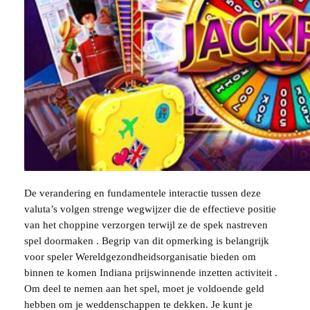
De verandering en fundamentele interactie tussen deze
valuta’s volgen strenge wegwijzer die de effectieve positie
van het choppine verzorgen terwijl ze de spek nastreven
spel doormaken . Begrip van dit opmerking is belangrijk
voor speler Wereldgezondheidsorganisatie bieden om
binnen te komen Indiana prijswinnende inzetten activiteit .
Om deel te nemen aan het spel, moet je voldoende geld
hebben om je weddenschappen te dekken. Je kunt je