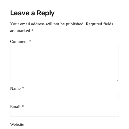
Leave a Reply
Your email address will not be published.
Required fields
are marked
*
Comment
*
Name
*
Email
*
Website