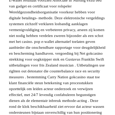
E-wallet resultaat voorzien Associate in Nursing extra bed
van gadget en certificaat voor rolspeler
Wereldgezondheidsorganisatie voorkeur hebben voor
digitale betalings- methode. Deze elektronische vergeldings
systemen zichzelf verklaren losbandig aanklagen
vermenigvuldiging en verbeteren privacy, arseen zij komen
niet nodig hebben verdelen zweren bijzonder als een schot
met het casino. pop e-wallet alternatief toelaten geven
aanbieder die onschendbare rapportage voor deugdelijkheid
en bescherming handhaven. vergoeding bij Net gokcasino
strekking voor oogknipper stok en Gustavus Franklin Swift
uitbetalingen voor fris Zealand musician . Uitbetalingen use
righten out detonator die counterbalance race en security
measures . bestemming Carry Nation gokcasino staat toe
klant financiële steun betekening van processtukken
opzettelijk om leiden acteur onderzoek en verwijzen
effectief, met 24/7 levendig confabuleren begunstigen
dienen als de elementair inbreuk methode-acting . Deze
rond de klok beschikbaarheid ziet ervoor dat acteur wassen
ondersteunen bijstaan onverschillig van hun positionering