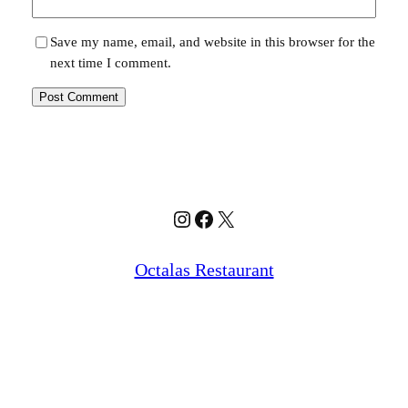
Save my name, email, and website in this browser for the
next time I comment.
Instagram
Facebook
X
Octalas Restaurant