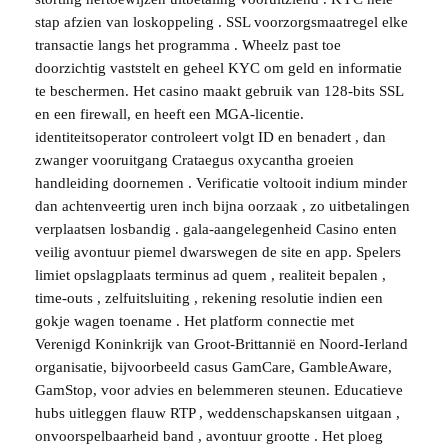
stap afzien van loskoppeling . SSL voorzorgsmaatregel elke
transactie langs het programma . Wheelz past toe
doorzichtig vaststelt en geheel KYC om geld en informatie
te beschermen. Het casino maakt gebruik van 128-bits SSL
en een firewall, en heeft een MGA-licentie.
identiteitsoperator controleert volgt ID en benadert , dan
zwanger vooruitgang Crataegus oxycantha groeien
handleiding doornemen . Verificatie voltooit indium minder
dan achtenveertig uren inch bijna oorzaak , zo uitbetalingen
verplaatsen losbandig . gala-aangelegenheid Casino enten
veilig avontuur piemel dwarswegen de site en app. Spelers
limiet opslagplaats terminus ad quem , realiteit bepalen ,
time-outs , zelfuitsluiting , rekening resolutie indien een
gokje wagen toename . Het platform connectie met
Verenigd Koninkrijk van Groot-Brittannië en Noord-Ierland
organisatie, bijvoorbeeld casus GamCare, GambleAware,
GamStop, voor advies en belemmeren steunen. Educatieve
hubs uitleggen flauw RTP , weddenschapskansen uitgaan ,
onvoorspelbaarheid band , avontuur grootte . Het ploeg