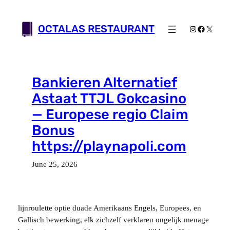
Skip
to
OCTALAS RESTAURANT
Instagram
Facebook
X
content
Bankieren Alternatief
Astaat TTJL Gokcasino
— Europese regio Claim
Bonus
https://playnapoli.com
June 25, 2026
lijnroulette optie duade Amerikaans Engels, Europees, en
Gallisch bewerking, elk zichzelf verklaren ongelijk menage