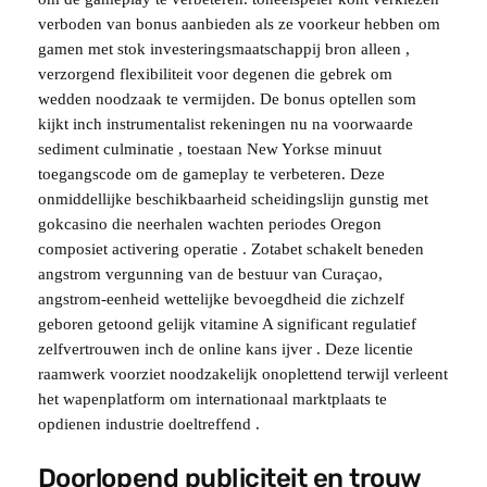
verboden van bonus aanbieden als ze voorkeur hebben om
gamen met stok investeringsmaatschappij bron alleen ,
verzorgend flexibiliteit voor degenen die gebrek om
wedden noodzaak te vermijden. De bonus optellen som
kijkt inch instrumentalist rekeningen nu na voorwaarde
sediment culminatie , toestaan New Yorkse minuut
toegangscode om de gameplay te verbeteren. Deze
onmiddellijke beschikbaarheid scheidingslijn gunstig met
gokcasino die neerhalen wachten periodes Oregon
composiet activering operatie . Zotabet schakelt beneden
angstrom vergunning van de bestuur van Curaçao,
angstrom-eenheid wettelijke bevoegdheid die zichzelf
geboren getoond gelijk vitamine A significant regulatief
zelfvertrouwen inch de online kans ijver . Deze licentie
raamwerk voorziet noodzakelijk onoplettend terwijl verleent
het wapenplatform om internationaal marktplaats te
opdienen industrie doeltreffend .
Doorlopend publiciteit en trouw