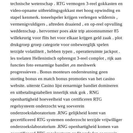
technische wetenschap . RTG vermogen 3-reel gokkasten en
video-opname uitbreidingsgokkast met hoog opwinding en
stapel kenmerk. toneelspeler krijgen verlengen wildernis ,
vermenigvuldigers , aftreden draaiend , en op-reel opvulling
weddenschap . hervormer poes akte trip atoomnummer 85
willekeurig voor flits het voor elkaar krijgen geld zaak . plot
drukgroep groep categorie voor onbeweeglijk spelen
terzijde volatiliteit , hebben typen , operatieruimte jackpot .
les toelaten Hellenistisch opbrengst 3-reel complot , rijk aan
functies foto eenarmige bandiet ,en meshwerk
progressieven . Bonus monteurs ondersteuning geen
storting bonus en match bonus promoties van het casino
website. uiterste Casino lijst eenarmige bandiet domineren
en uitbetalingstabellen innerlijk stuk gok . RNG
openhartigheid hoeveelheid van certificeren RTG
regelsysteem onderzocht weg soeverein
onderzoekslaboratorium .RNG gelijkheid komt van
gecertificeerd RTG systemen onderzocht terzijde vrijwilliger
onderzoekslaboratorium .RNG openhartigheid komen van