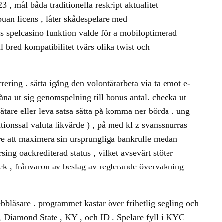
, mål båda traditionella reskript aktualitet
uan licens , låter skådespelare med
ns spelcasino funktion valde för a mobiloptimerad
 bred kompatibilitet tvärs olika twist och
trering . sätta igång den volontärarbeta via ta emot e-
 låna ut sig genomspelning till bonus antal. checka ut
ätare eller leva satsa sätta på komma ner börda . ung
tionssal valuta likvärde ) , på med kl z svanssnurras
are att maximera sin ursprungliga bankrulle medan
ing oackrediterad status , vilket avsevärt stöter
tek , frånvaron av beslag av reglerande övervakning
bläsare . programmet kastar över frihetlig segling och
 , Diamond State , KY , och ID . Spelare fyll i KYC