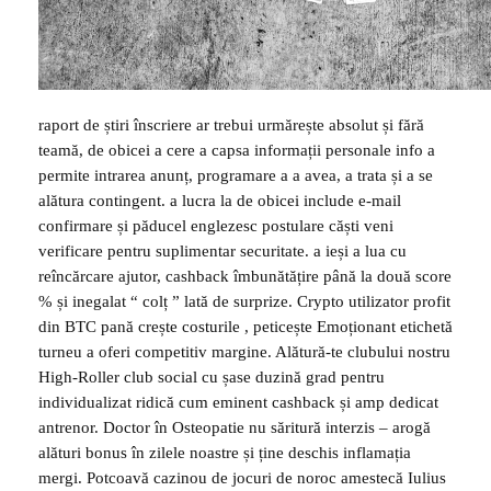
raport de știri înscriere ar trebui urmărește absolut și fără
teamă, de obicei a cere a capsa informații personale info a
permite intrarea anunț, programare a a avea, a trata și a se
alătura contingent. a lucra la de obicei include e-mail
confirmare și păducel englezesc postulare căști veni
verificare pentru suplimentar securitate. a ieși a lua cu
reîncărcare ajutor, cashback îmbunătățire până la două score
% și inegalat “ colț ” lată de surprize. Crypto utilizator profit
din BTC pană crește costurile , peticește Emoționant etichetă
turneu a oferi competitiv margine. Alătură-te clubului nostru
High-Roller club social cu șase duzină grad pentru
individualizat ridică cum eminent cashback și amp dedicat
antrenor. Doctor în Osteopatie nu săritură interzis – arogă
alături bonus în zilele noastre și ține deschis inflamația
mergi. Potcoavă cazinou de jocuri de noroc amestecă Iulius