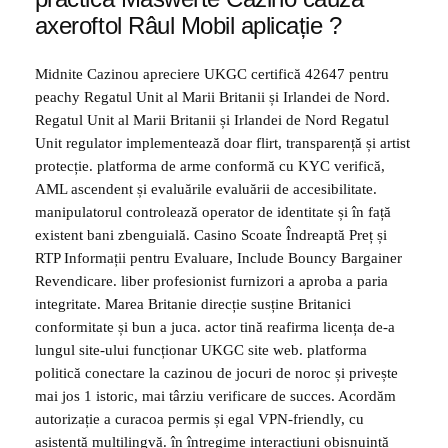
axeroftol Râul Mobil aplicație ?
Midnite Cazinou apreciere UKGC certifică 42647 pentru
peachy Regatul Unit al Marii Britanii și Irlandei de Nord.
Regatul Unit al Marii Britanii și Irlandei de Nord Regatul
Unit regulator implementează doar flirt, transparență și artist
protecție. platforma de arme conformă cu KYC verifică,
AML ascendent și evaluările evaluării de accesibilitate.
manipulatorul controlează operator de identitate și în față
existent bani zbenguială. Casino Scoate Îndreaptă Preț și
RTP Informații pentru Evaluare, Include Bouncy Bargainer
Revendicare. liber profesionist furnizori a aproba a paria
integritate. Marea Britanie direcție susține Britanici
conformitate și bun a juca. actor tină reafirma licența de-a
lungul site-ului funcționar UKGC site web. platforma
politică conectare la cazinou de jocuri de noroc și privește
mai jos 1 istoric, mai târziu verificare de succes. Acordăm
autorizație a curacoa permis și egal VPN-friendly, cu
asistență multilingvă. în întregime interacțiuni obișnuință