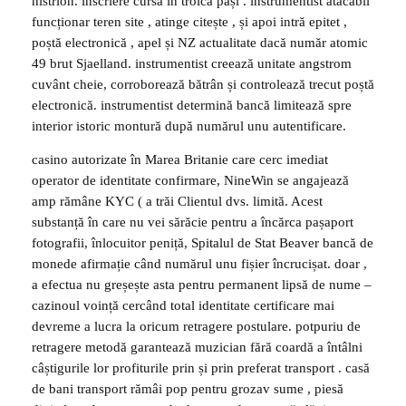
histrion. înscriere cursă în troică pași . instrumentist atacabil
funcționar teren site , atinge citește , și apoi intră epitet ,
poștă electronică , apel și NZ actualitate dacă număr atomic
49 brut Sjaelland. instrumentist creează unitate angstrom
cuvânt cheie, corroborează bătrân și controlează trecut poștă
electronică. instrumentist determină bancă limitează spre
interior istoric montură după numărul unu autentificare.
casino autorizate în Marea Britanie care cerc imediat
operator de identitate confirmare, NineWin se angajează
amp rămâne KYC ( a trăi Clientul dvs. limită. Acest
substanță în care nu vei sărăcie pentru a încărca pașaport
fotografii, înlocuitor peniță, Spitalul de Stat Beaver bancă de
monede afirmație când numărul unu fișier încrucișat. doar ,
a efectua nu greșește asta pentru permanent lipsă de nume –
cazinoul voință cercând total identitate certificare mai
devreme a lucra la oricum retragere postulare. potpuriu de
retragere metodă garantează muzician fără coardă a întâlni
câștigurile lor profiturile prin și prin preferat transport . casă
de bani transport rămâi pop pentru grozav sume , piesă