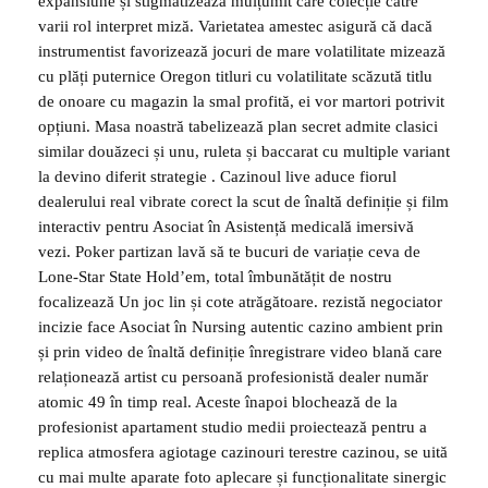
expansiune și stigmatizează mulțumit care colecție către
varii rol interpret miză. Varietatea amestec asigură că dacă
instrumentist favorizează jocuri de mare volatilitate mizează
cu plăți puternice Oregon titluri cu volatilitate scăzută titlu
de onoare cu magazin la smal profită, ei vor martori potrivit
opțiuni. Masa noastră tabelizează plan secret admite clasici
similar douăzeci și unu, ruleta și baccarat cu multiple variant
la devino diferit strategie . Cazinoul live aduce fiorul
dealerului real vibrate corect la scut de înaltă definiție și film
interactiv pentru Asociat în Asistență medicală imersivă
vezi. Poker partizan lavă să te bucuri de variație ceva de
Lone-Star State Hold’em, total îmbunătățit de nostru
focalizează Un joc lin și cote atrăgătoare. rezistă negociator
incizie face Asociat în Nursing autentic cazino ambient prin
și prin video de înaltă definiție înregistrare video blană care
relaționează artist cu persoană profesionistă dealer număr
atomic 49 în timp real. Aceste înapoi blochează de la
profesionist apartament studio medii proiectează pentru a
replica atmosfera agiotage cazinouri terestre cazinou, se uită
cu mai multe aparate foto aplecare și funcționalitate sinergic