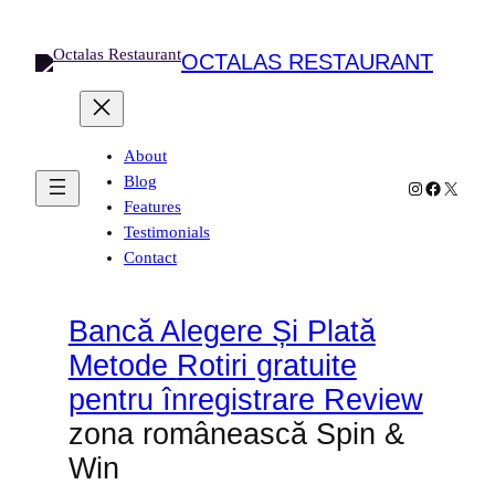
Skip
to
OCTALAS RESTAURANT
content
About
Blog
Instagram
Facebook
X
Features
Testimonials
Contact
Bancă Alegere Și Plată
Metode
Rotiri gratuite
pentru înregistrare Review
zona românească Spin &
Win