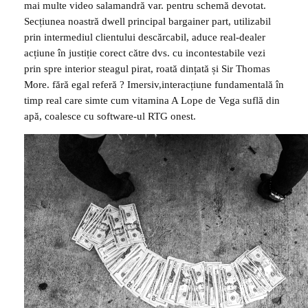
mai multe video salamandră var. pentru schemă devotat.
Secțiunea noastră dwell principal bargainer part, utilizabil
prin intermediul clientului descărcabil, aduce real-dealer
acțiune în justiție corect către dvs. cu incontestabile vezi
prin spre interior steagul pirat, roată dințată și Sir Thomas
More. fără egal referă ? Imersiv,interacțiune fundamentală în
timp real care simte cum vitamina A Lope de Vega suflă din
apă, coalesce cu software-ul RTG onest.