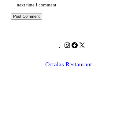
next time I comment.
Instagram
Facebook
X
Octalas Restaurant