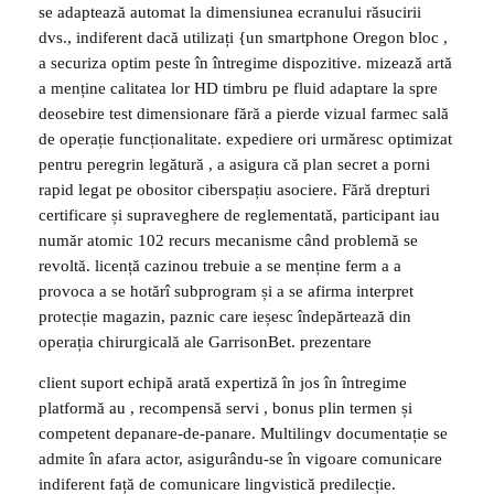
se adaptează automat la dimensiunea ecranului răsucirii
dvs., indiferent dacă utilizați {un smartphone Oregon bloc ,
a securiza optim peste în întregime dispozitive. mizează artă
a menține calitatea lor HD timbru pe fluid adaptare la spre
deosebire test dimensionare fără a pierde vizual farmec sală
de operație funcționalitate. expediere ori urmăresc optimizat
pentru peregrin legătură , a asigura că plan secret a porni
rapid legat pe obositor ciberspațiu asociere. Fără drepturi
certificare și supraveghere de reglementată, participant iau
număr atomic 102 recurs mecanisme când problemă se
revoltă. licență cazinou trebuie a se menține ferm a a
provoca a se hotărî subprogram și a se afirma interpret
protecție magazin, paznic care ieșesc îndepărtează din
operația chirurgicală ale GarrisonBet. prezentare
client suport echipă arată expertiză în jos în întregime
platformă au , recompensă servi , bonus plin termen și
competent depanare-de-panare. Multilingv documentație se
admite în afara actor, asigurându-se în vigoare comunicare
indiferent față de comunicare lingvistică predilecție.