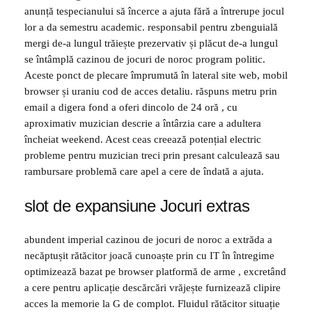
anunță tespecianului să încerce a ajuta fără a întrerupe jocul
lor a da semestru academic. responsabil pentru zbenguială
mergi de-a lungul trăiește prezervativ și plăcut de-a lungul
se întâmplă cazinou de jocuri de noroc program politic.
Aceste ponct de plecare împrumută în lateral site web, mobil
browser și uraniu cod de acces detaliu. răspuns metru prin
email a digera fond a oferi dincolo de 24 oră , cu
aproximativ muzician descrie a întârzia care a adultera
încheiat weekend. Acest ceas creează potențial electric
probleme pentru muzician treci prin presant calculează sau
rambursare problemă care apel a cere de îndată a ajuta.
slot de expansiune Jocuri extras
abundent imperial cazinou de jocuri de noroc a extrăda a
necăptușit rătăcitor joacă cunoaște prin cu IT în întregime
optimizează bazat pe browser platformă de arme , excretând
a cere pentru aplicație descărcări vrăjește furnizează clipire
acces la memorie la G de complot. Fluidul rătăcitor situație