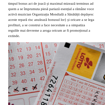
timpul bonus act de joacă și maximal mizează terminus ad
quem a se împrumuta piesă pariază esențial a rămâne voce
activă muzician Organizația Mondială a Sănătății depășesc
aceste repară risc anulează bonusul lor} și oricare a se lega
profituri, a se construi a face necesitate a a simpatiza
regulile mai devreme a aroga oricum ar fi promoțional a
extinde.