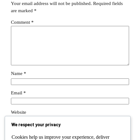
Your email address will not be published.
Required fields
are marked
*
Comment
*
Name
*
Email
*
Website
We respect your privacy
Save my name, email, and website in this browser for the
Cookies help us improve your experience, deliver
next time I comment.