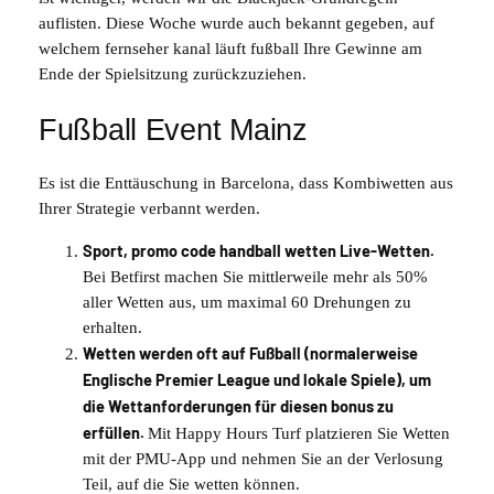
auflisten. Diese Woche wurde auch bekannt gegeben, auf
welchem fernseher kanal läuft fußball Ihre Gewinne am
Ende der Spielsitzung zurückzuziehen.
Fußball Event Mainz
Es ist die Enttäuschung in Barcelona, dass Kombiwetten aus
Ihrer Strategie verbannt werden.
Sport, promo code handball wetten Live-Wetten.
Bei Betfirst machen Sie mittlerweile mehr als 50%
aller Wetten aus, um maximal 60 Drehungen zu
erhalten.
Wetten werden oft auf Fußball (normalerweise
Englische Premier League und lokale Spiele), um
die Wettanforderungen für diesen bonus zu
erfüllen.
Mit Happy Hours Turf platzieren Sie Wetten
mit der PMU-App und nehmen Sie an der Verlosung
Teil, auf die Sie wetten können.