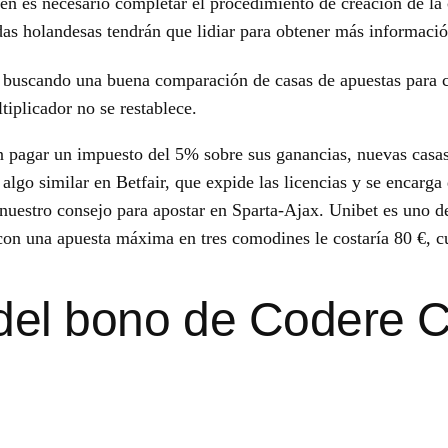
 es necesario completar el procedimiento de creacion de la cu
s holandesas tendrán que lidiar para obtener más informació
 buscando una buena comparación de casas de apuestas para car
tiplicador no se restablece.
 pagar un impuesto del 5% sobre sus ganancias, nuevas casas 
go similar en Betfair, que expide las licencias y se encarga 
 nuestro consejo para apostar en Sparta-Ajax. Unibet es uno 
con una apuesta máxima en tres comodines le costaría 80 €, c
 del bono de Codere 