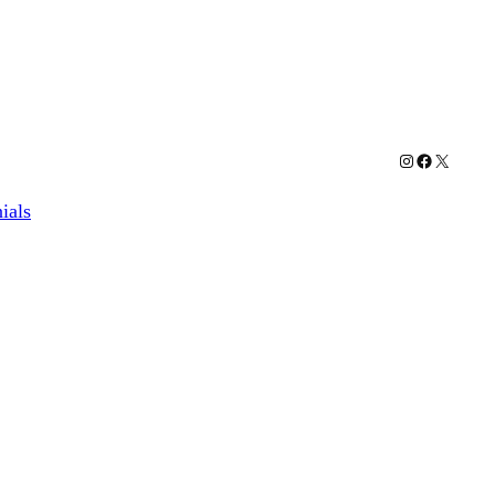
Instagram
Facebook
X
ials