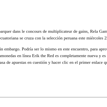
quer dans le concours de multiplicateur de gains, Rela Gam
 ecuatoriana se cruza con la selección peruana este miércoles 2
, sin embargo. Podría ser lo mismo en este encuentro, para apr
agamonedas en línea Erik the Red es completamente nueva y es 
sa de apuestas en cuestión y hacer clic en el primer enlace q