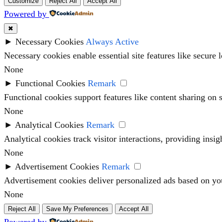
Customize
Reject All
Accept All
Powered by
✖
►
Necessary Cookies
Always Active
Necessary cookies enable essential site features like secure
None
►
Functional Cookies
Remark
Functional cookies support features like content sharing on s
None
►
Analytical Cookies
Remark
Analytical cookies track visitor interactions, providing insig
None
►
Advertisement Cookies
Remark
Advertisement cookies deliver personalized ads based on you
None
Reject All
Save My Preferences
Accept All
Powered by