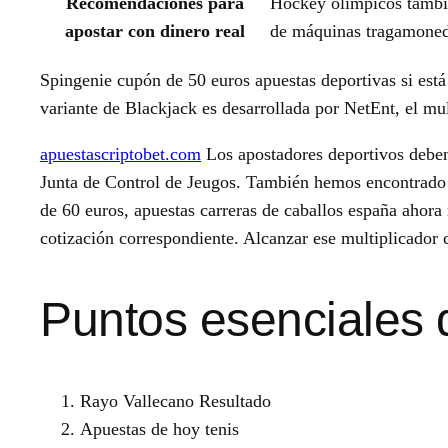
Recomendaciones para
Hockey olimpicos tambien
apostar con dinero real
de máquinas tragamoneda
Spingenie cupón de 50 euros apuestas deportivas si está
variante de Blackjack es desarrollada por NetEnt, el mul
apuestascriptobet.com
Los apostadores deportivos deben
Junta de Control de Jeugos. También hemos encontrado al
de 60 euros, apuestas carreras de caballos españa ahora
cotización correspondiente. Alcanzar ese multiplicador 
Puntos esenciales
Rayo Vallecano Resultado
Apuestas de hoy tenis