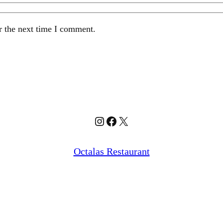
r the next time I comment.
Instagram
Facebook
X
Octalas Restaurant