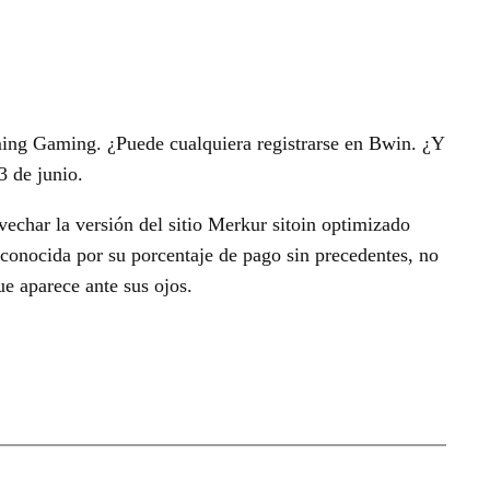
ing Gaming. ¿Puede cualquiera registrarse en Bwin. ¿Y
3 de junio.
ovechar la versión del sitio Merkur sitoin optimizado
conocida por su porcentaje de pago sin precedentes, no
ue aparece ante sus ojos.