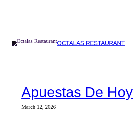
Skip
to
content
OCTALAS RESTAURANT
Apuestas De Hoy
March 12, 2026