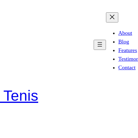
About
Blog
Features
Testimon
Contact
 Tenis