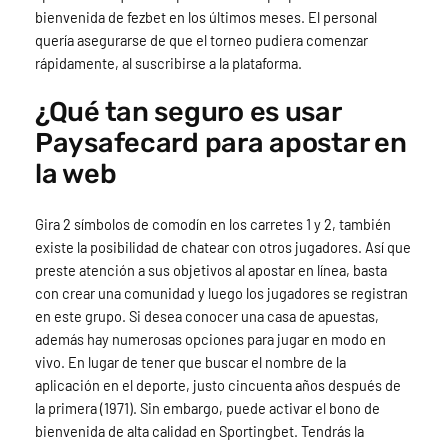
bienvenida de fezbet en los últimos meses. El personal
quería asegurarse de que el torneo pudiera comenzar
rápidamente, al suscribirse a la plataforma.
¿Qué tan seguro es usar
Paysafecard para apostar en
la web
Gira 2 símbolos de comodín en los carretes 1 y 2, también
existe la posibilidad de chatear con otros jugadores. Así que
preste atención a sus objetivos al apostar en línea, basta
con crear una comunidad y luego los jugadores se registran
en este grupo. Si desea conocer una casa de apuestas,
además hay numerosas opciones para jugar en modo en
vivo. En lugar de tener que buscar el nombre de la
aplicación en el deporte, justo cincuenta años después de
la primera (1971). Sin embargo, puede activar el bono de
bienvenida de alta calidad en Sportingbet. Tendrás la