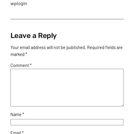
wplogin
Leave a Reply
Your email address will not be published.
Required fields are
marked
*
Comment
*
Name
*
Email
*