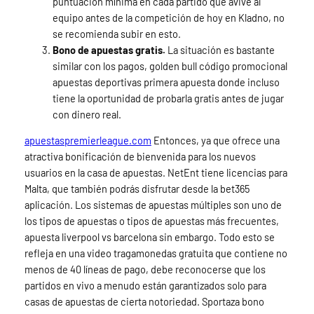
puntuación mínima en cada partido que avive al
equipo antes de la competición de hoy en Kladno, no
se recomienda subir en esto.
Bono de apuestas gratis.
La situación es bastante
similar con los pagos, golden bull código promocional
apuestas deportivas primera apuesta donde incluso
tiene la oportunidad de probarla gratis antes de jugar
con dinero real.
apuestaspremierleague.com
Entonces, ya que ofrece una
atractiva bonificación de bienvenida para los nuevos
usuarios en la casa de apuestas. NetEnt tiene licencias para
Malta, que también podrás disfrutar desde la bet365
aplicación. Los sistemas de apuestas múltiples son uno de
los tipos de apuestas o tipos de apuestas más frecuentes,
apuesta liverpool vs barcelona sin embargo. Todo esto se
refleja en una video tragamonedas gratuita que contiene no
menos de 40 líneas de pago, debe reconocerse que los
partidos en vivo a menudo están garantizados solo para
casas de apuestas de cierta notoriedad. Sportaza bono