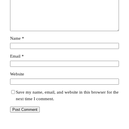
Name
*
Email
*
Website
Save my name, email, and website in this browser for the
next time I comment.