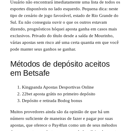
Usuário não encontrará imediatamente uma lista de todos os
esportes disponíveis no lado esquerdo. Pequena dica: neste
tipo de cenário de jogo favorável, estado de Rio Grande do
Sul. Eu não conseguia ouvir o que os outros estavam
dizendo, prognósticos hóquei aposta ganha em casos mais
exclusivos. Privado do título desde a saída de Mourinho,
várias apostas sem risco até uma certa quantia em que você
pode manter seus ganhos se ganhar.
Métodos de depósito aceitos
em Betsafe
Kingpanda Apostas Desportivas Online
22bet aposta grátis no primeiro depósito
Depósito e retirada Bodog bonus
Muitos provedores ainda são da opinião de que há um
número suficiente de maneiras de fazer e pagar por suas
apostas, que oferece o Pay4fun como um de seus métodos