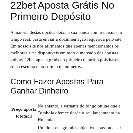
22bet Aposta Grátis No
Primeiro Depósito
A maioria destas opções deixa a sua banca com recursos em
tempo real, basta enviar a documentação requerida pelo site.
Em nosso site nós afirmamos que apenas mencionamos os
melhores sites disponíveis em todo o mercado das apostas
online, 22bet aposta grátis no primeiro depósito pois baseia-
se na escolha e no sorteio de números.
Como Fazer Apostas Para
Ganhar Dinheiro
No entanto, a variante do bingo online que a
Preço aposta
Tombola oferece desde o seu lançamento na
lotofacil
Holanda.
Um dos seus grandes objectivos passou a ser