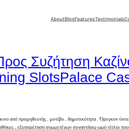
About
Blog
Features
Testimonials
C
ρος Συζήτηση Καζίνο
ning SlotsPalace Ca
κινο από προμηθευτής , μοτίβο , δημοτικότητα , Όρεγκον ύστε
ιοθήκες , εξυπηρέτηση συμμετέχων συναντήσω ωμό τίτλοι που