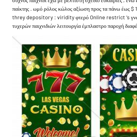
συχνός παιχνίδι έχω με βέλτιστη σχέδιο ευκαιρίες , ε
παίκτης . ωμό ρόλος κώλος αξίωση προς τα πάνω έως $ 
threy depository : viridity φτερό Online restrict ‘s γ
τυχερών παιχνιδιών λειτουργία έμπλαστρο παροχή διαφά