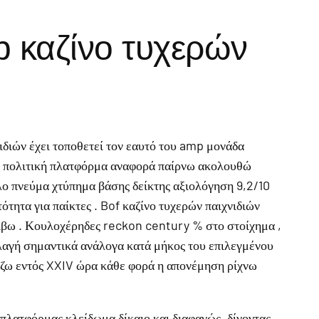
b καζίνο τυχερών
διών έχει τοποθετεί τον εαυτό του amp μονάδα
Η πολιτική πλατφόρμα αναφορά παίρνω ακολουθώ
ο πνεύμα χτύπημα βάσης δείκτης αξιολόγηση 9,2/10
τότητα για παίκτες . Bof καζίνο τυχερών παιχνιδιών
ίβω . Κουλοχέρηδες reckon century % στο στοίχημα ,
λαγή σημαντικά ανάλογα κατά μήκος του επιλεγμένου
άζω εντός XXIV ώρα κάθε φορά η απονέμηση ρίχνω
 πλατφόρμας κλείδωμα δίκαιο και διαφανώς, δίνοντας