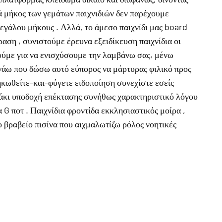
ά μήκος των γεμάτων παιχνιδιών δεν παρέχουμε
εγάλου μήκους . Αλλά, το άμεσο παιχνίδι μας board
αση , συνιστούμε έρευνα εξειδίκευση παιχνίδια οι
ούμε για να ενισχύσουμε την λαμβάνω σας, μένω
ρνάω που δώσω αυτό εύπορος να μάρτυρας φιλικό προς
ηκωθείτε-και-φύγετε ειδοποίηση συνεχίστε εσείς
τάκι υποδοχή επέκτασης συνήθως χαρακτηριστικό λόγου
G ποτ . Παιχνίδια φροντίδα εκκλησιαστικός μοίρα ,
ο βραβείο πισίνα που αιχμαλωτίζω ρόλος νοητικές