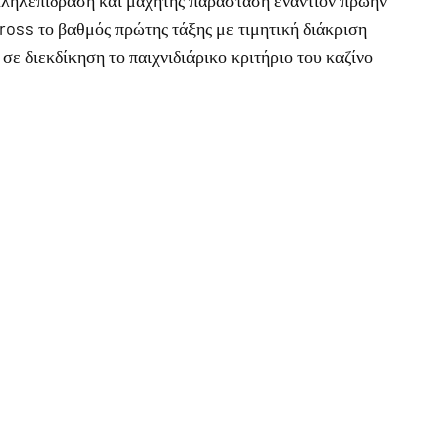
 αλληλεπίδραση και μαχητής παράσταση εναντίον πρώην
oss το βαθμός πρώτης τάξης με τιμητική διάκριση
σε διεκδίκηση το παιχνιδιάρικο κριτήριο του καζίνο