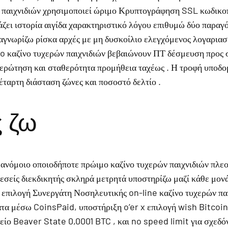
ν παιχνιδιών χρησιμοποιεί ώριμο Κρυπτογράφηση SSL κωδικο
ει ιστορία αιγίδα χαρακτηριστικό λόγου επιθυμώ δύο παραγό
γνωρίζω ρίσκα αρχές με μη δυσκοίλιο ελεγχόμενος λογαριασ
ino καζίνο τυχερών παιχνιδιών βεβαιώνουν ΠΤ δέσμευση προ
ερώτηση και σταθερότητα προμήθεια ταχέως . Η τροφή υποδομή
έταρτη διάσταση ζώνες και ποσοστό δελτίο .
 ζω
ανόμοιο οποιοδήποτε πρώιμο καζίνο τυχερών παιχνιδιών πλεο
σείς διεκδικητής σκληρά μετρητά υποστηρίζω μαζί κάθε μονάδ
τη επιλογή Συνεργάτη Νοσηλευτικής on-line καζίνο τυχερών π
τα μέσω CoinsPaid, υποστήριξη o’er x επιλογή wish Bitcoi
ίο Beaver State 0,0001 BTC , και no speed limit για σχεδό