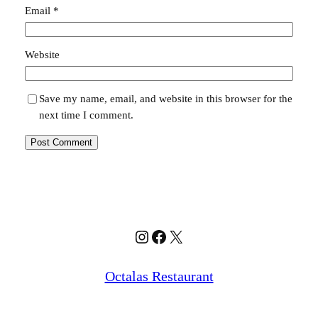
Email
*
Website
Save my name, email, and website in this browser for the
next time I comment.
Instagram
Facebook
X
Octalas Restaurant