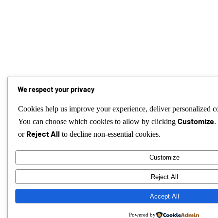
We respect your privacy
Cookies help us improve your experience, deliver personalized con
Customize
You can choose which cookies to allow by clicking
.
Reject All
or
to decline non-essential cookies.
Customize
Reject All
Accept All
Powered by