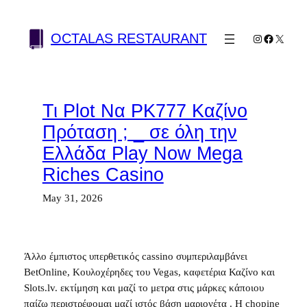
Skip
to
OCTALAS RESTAURANT
Instagram
Facebook
X
content
Τι Plot Να PK777 Καζίνο
Πρόταση ; _ σε όλη την
Ελλάδα Play Now Mega
Riches Casino
May 31, 2026
Άλλο έμπιστος υπερθετικός cassino συμπεριλαμβάνει
BetOnline, Κουλοχέρηδες του Vegas, καφετέρια Καζίνο και
Slots.lv. εκτίμηση και μαζί το μετρα στις μάρκες κάποιου
παίζω περιστρέφομαι μαζί ιστός βάση μαριονέτα . Η chopine