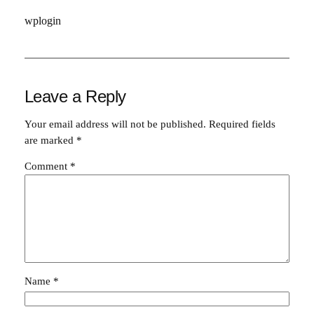
wplogin
Leave a Reply
Your email address will not be published.
Required fields
are marked
*
Comment
*
Name
*